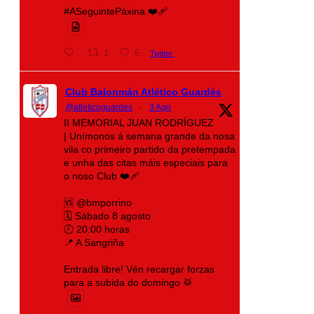
#ASeguintePáxina ❤️‍🩹
1
6
Twitter
Club Balonmán Atlético Guardés
@atleticoguardes
·
3 Ago
II MEMORIAL JUAN RODRÍGUEZ
| Unímonos á semana grande da nosa
vila co primeiro partido da pretempada
e unha das citas máis especiais para
o noso Club ❤️‍🩹
🆚 @bmporrino
🗓️ Sábado 8 agosto
🕗 20:00 horas
📍 A Sangriña
Entrada libre! Vén recargar forzas
para a subida do domingo 🥁