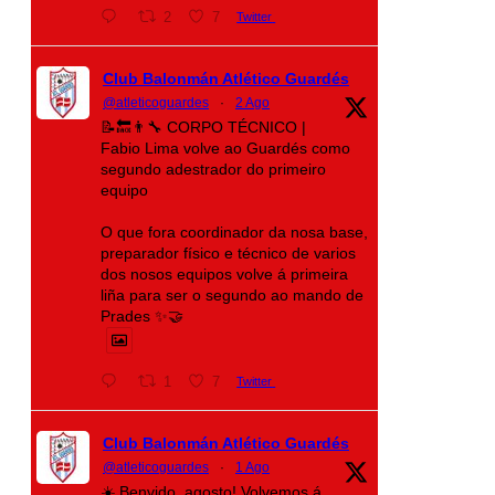
2
7
Twitter
Club Balonmán Atlético Guardés
@atleticoguardes
·
2 Ago
📝🔙👨‍🔧 CORPO TÉCNICO |
Fabio Lima volve ao Guardés como
segundo adestrador do primeiro
equipo
O que fora coordinador da nosa base,
preparador físico e técnico de varios
dos nosos equipos volve á primeira
liña para ser o segundo ao mando de
Prades ✨🤝
1
7
Twitter
Club Balonmán Atlético Guardés
@atleticoguardes
·
1 Ago
☀️ Benvido, agosto! Volvemos á