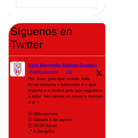
Síguenos en
Twitter
Club Balonmán Atlético Guardés
@atleticoguardes
·
13h
Por Juan, polo que somos, esta
fin de semana o balonmán é o que
importa e o motivo polo que seguimos
a loitar. Vén apoiar ás nosas e honralo
a el ✨
🆚 @bmporrino
🗓️ Sábado 8 de agosto
🕗 20:00 horas
📍 A Sangriña