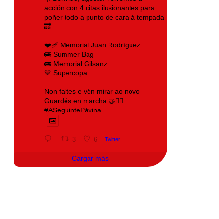
acción con 4 citas ilusionantes para
poñer todo a punto de cara á tempada
🔜
❤️‍🩹 Memorial Juan Rodríguez
🚌 Summer Bag
🚌 Memorial Gilsanz
💙 Supercopa
Non faltes e vén mirar ao novo
Guardés en marcha 🤝❤️‍🔥
#ASeguintePáxina
3
6
Twitter
Cargar más