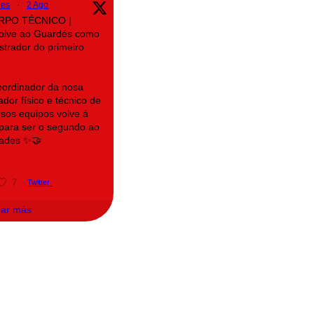
des
·
2 Ago
ORPO TÉCNICO |
volve ao Guardés como
trador do primeiro
oordinador da nosa
dor físico e técnico de
osos equipos volve á
a para ser o segundo ao
ades ✨🤝
7
Twitter
gar más