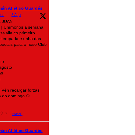
mán Atlético Guardés
des
·
3 Ago
L JUAN
| Unímonos á semana
sa vila co primeiro
retempada e unha das
speciais para o noso Club
no
 agosto
as
a
! Vén recargar forzas
a do domingo 🥁
7
Twitter
mán Atlético Guardés