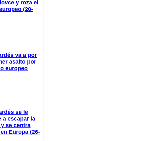
lovce y roza el
 europeo (20-
ardés va a por
mer asalto por
ulo europeo
ardés se le
 a escapar la
 y se centra
 en Europa (26-