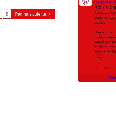
@atleticoguar
📝🔙👨‍🔧 C
Fabio Lima 
6
Página siguiente
»
segundo ades
equipo
O que fora c
base, prepara
varios dos n
primeira liñ
mando de Pr
1
Car