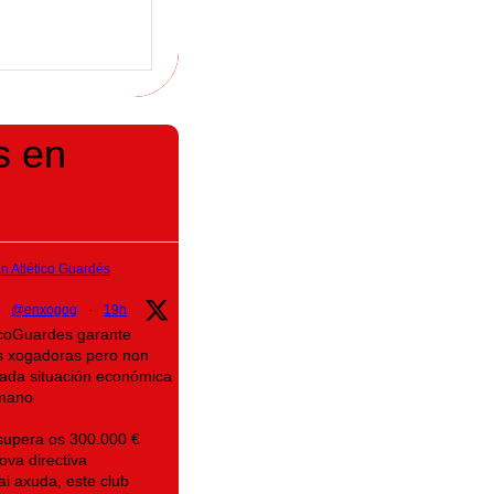
s en
 Atlético Guardés
@enxogog
·
19h
ticoGuardes garante
s xogadoras pero non
icada situación económica
mano
supera os 300.000 €
ova directiva
ai axuda, este club