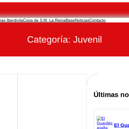
ras Iberdrola
Copa de S.M. La Reina
Base
Noticias
Contacto
Categoría:
Juvenil
Últimas no
El Gu