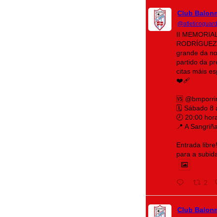
Club Balon
@atleticoguar
II MEMORIA
RODRÍGUEZ 
grande da no
partido da p
citas máis e
❤️‍🩹
🆚 @bmporri
🗓️ Sábado 8
🕗 20:00 hor
📍 A Sangriñ
Entrada libre
para a subid
2
Club Balon