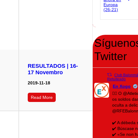
Sígueno
Twitter
RESULTADOS | 16-
17 Novembro
Club Balonmán
Retuiteado
2019-11-18
En Xogo
🤾‍♀️ O @Atle
Read More
os soldos da
oculta a del
@RFEBalon
✔️ A débeda 
✔️ Búscase n
✔️ «Se non h