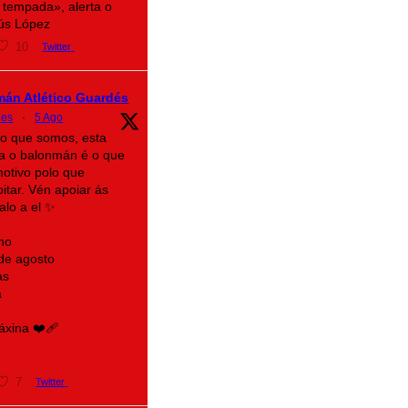
 tempada», alerta o
sús López
10
Twitter
mán Atlético Guardés
des
·
5 Ago
lo que somos, esta
a o balonmán é o que
motivo polo que
itar. Vén apoiar ás
alo a el ✨
no
 de agosto
as
a
xina ❤️‍🩹
7
Twitter