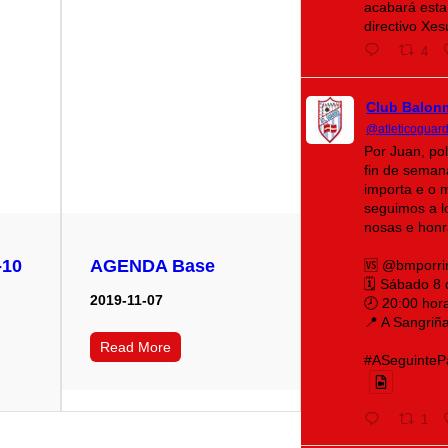
acabará esta
directivo Xe
4
Club Balon
@atleticoguar
Por Juan, po
fin de seman
importa e o 
seguimos a lo
nosas e honr
-10
AGENDA Base
🆚 @bmporri
🗓️ Sábado 8
2019-11-07
🕗 20:00 hor
📍 A Sangriñ
Read More
#ASeguintePá
1