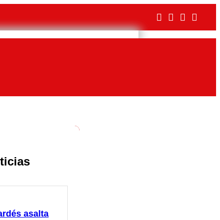
ticias
ardés asalta