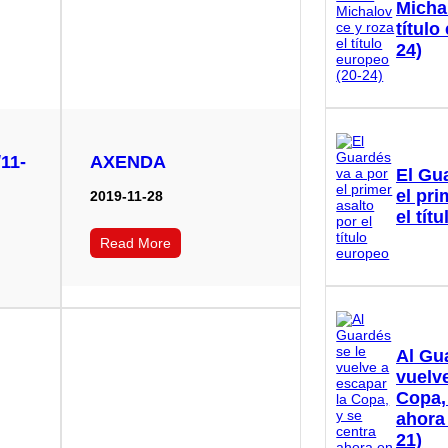
Micha
título
24)
11-
AXENDA
El Gu
el pri
2019-11-28
el tít
Read More
Al Gu
vuelve
Copa,
ahora
21)