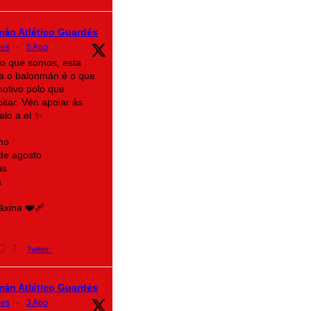
mán Atlético Guardés
des
·
5 Ago
lo que somos, esta
a o balonmán é o que
motivo polo que
itar. Vén apoiar ás
alo a el ✨
no
 de agosto
as
a
xina ❤️‍🩹
7
Twitter
mán Atlético Guardés
des
·
3 Ago