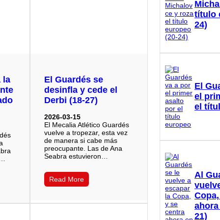
Micha
título
24)
 la
El Guardés se
El Gu
nte
desinfla y cede el
el pri
ado
Derbi (18-27)
el tít
2026-03-15
El Mecalia Atlético Guardés
vuelve a tropezar, esta vez
rdés
de manera si cabe más
la
preocupante. Las de Ana
abra
Seabra estuvieron…
u…
Al Gu
Read More
vuelve
Copa,
ahora
21)