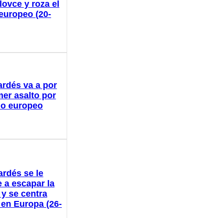
lovce y roza el
 europeo (20-
ardés va a por
mer asalto por
ulo europeo
ardés se le
 a escapar la
 y se centra
 en Europa (26-