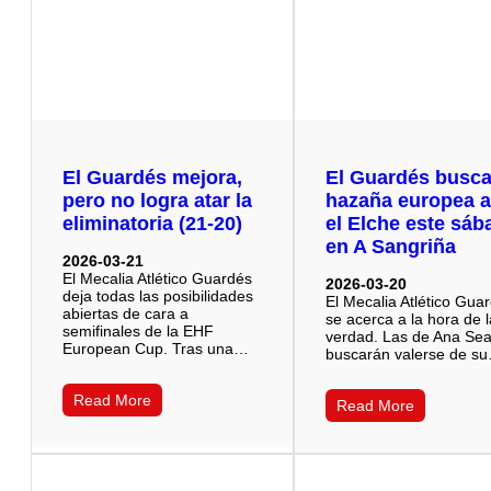
El Guardés mejora,
El Guardés busca
pero no logra atar la
hazaña europea a
eliminatoria (21-20)
el Elche este sáb
en A Sangriña
2026-03-21
El Mecalia Atlético Guardés
2026-03-20
deja todas las posibilidades
El Mecalia Atlético Gua
abiertas de cara a
se acerca a la hora de 
semifinales de la EHF
verdad. Las de Ana Se
European Cup. Tras una…
buscarán valerse de s
Read More
Read More