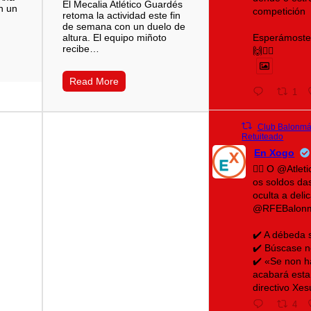
El Mecalia Atlético Guardés
n un
competición
retoma la actividad este fin
de semana con un duelo de
Esperámoste 
altura. El equipo miñoto
recibe…
🙌❤️‍🔥
Read More
1
Club Balonmán
Retuiteado
En Xogo
🤾‍♀️ O @Atle
os soldos da
oculta a del
@RFEBalon
✔️ A débeda 
✔️ Búscase n
✔️ «Se non h
acabará esta
directivo Xe
4