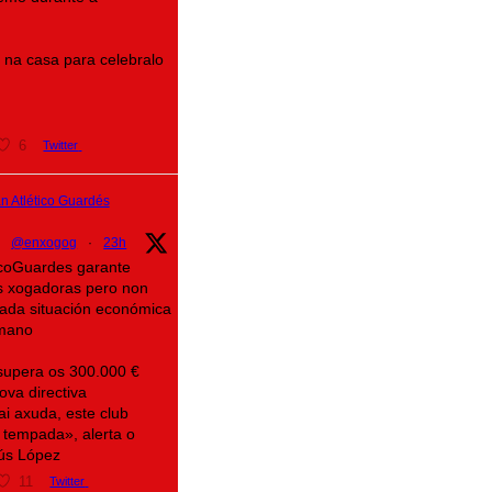
na casa para celebralo
6
Twitter
 Atlético Guardés
@enxogog
·
23h
ticoGuardes garante
s xogadoras pero non
icada situación económica
mano
supera os 300.000 €
ova directiva
ai axuda, este club
 tempada», alerta o
sús López
11
Twitter