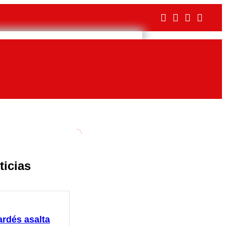
ticias
ardés asalta