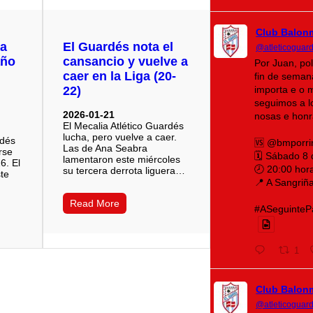
Club Balon
za
El Guardés nota el
@atleticoguar
año
cansancio y vuelve a
Por Juan, po
caer en la Liga (20-
fin de seman
22)
importa e o 
seguimos a lo
2026-01-21
nosas e honr
El Mecalia Atlético Guardés
lucha, pero vuelve a caer.
rdés
🆚 @bmporri
Las de Ana Seabra
rse
🗓️ Sábado 8
lamentaron este miércoles
6. El
🕗 20:00 hor
su tercera derrota liguera…
ste
📍 A Sangriñ
Read More
#ASeguintePá
1
Club Balon
@atleticoguar