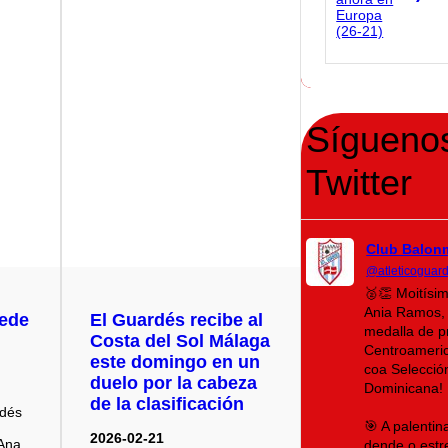
Sígueno
Twitter
Club Balon
@atleticoguar
🥈👏 Moitísi
Ania Ramos, 
uede
El Guardés recibe al
medalla de p
Costa del Sol Málaga
Centroameri
este domingo en un
coa Selecció
duelo por la cabeza
Dominicana!
de la clasificación
rdés
🎯 A palenti
2026-02-21
 Ana
dende o estr