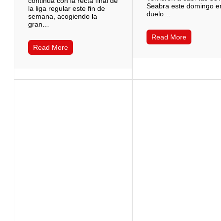
continúa con la recta final de
Seabra este domingo e
la liga regular este fin de
duelo…
semana, acogiendo la
gran…
Read More
Read More