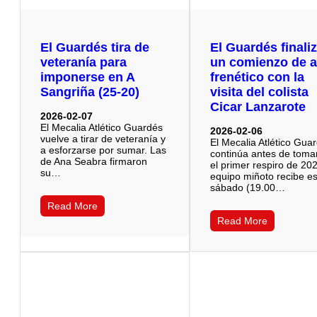
El Guardés tira de
El Guardés finali
veteranía para
un comienzo de 
imponerse en A
frenético con la
Sangriña (25-20)
visita del colista
Cicar Lanzarote
2026-02-07
El Mecalia Atlético Guardés
2026-02-06
vuelve a tirar de veteranía y
El Mecalia Atlético Gua
a esforzarse por sumar. Las
continúa antes de toma
de Ana Seabra firmaron
el primer respiro de 202
su…
equipo miñoto recibe e
sábado (19.00…
Read More
Read More