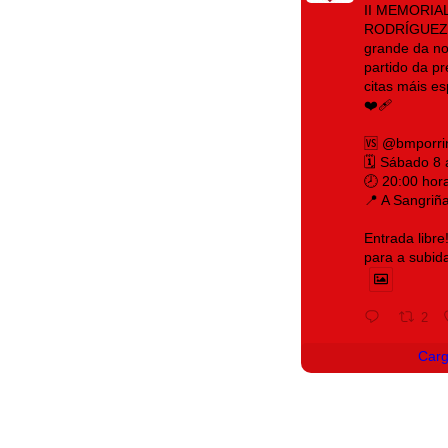
II MEMORIA
RODRÍGUEZ 
grande da no
partido da p
citas máis e
❤️‍🩹
🆚 @bmporri
🗓️ Sábado 8
🕗 20:00 hor
📍 A Sangriñ
Entrada libre
para a subid
2
Car