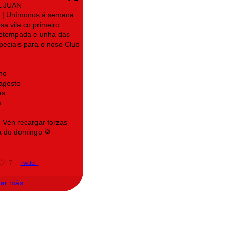
L JUAN
| Unímonos á semana
sa vila co primeiro
retempada e unha das
speciais para o noso Club
no
 agosto
as
a
! Vén recargar forzas
a do domingo 🥁
7
Twitter
gar más