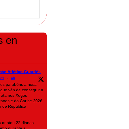
s en
mán Atlético Guardés
des
·
4h
mos parabéns á nosa
que vén de conseguir a
rata nos Xogos
canos e do Caribe 2026
n de República
na anotou 22 dianas
emo durante a