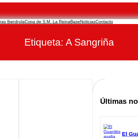
ras Iberdrola
Copa de S.M. La Reina
Base
Noticias
Contacto
Etiqueta:
A Sangriña
Últimas no
El Gu