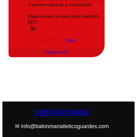
o estremo durante a competición
Esperámoste na casa para celebralo
🙌❤️‍🔥
1
7
Twitter
Cargar más
CONTÁCTANOS
✉ info@balonmanatleticoguardes.com