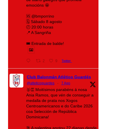
emocións 🤩
🆚 @bmporrino
🗓️ Sábado 8 agosto
🕗 20:00 horas
📍 A Sangriña
🎟️ Entrada de balde!
2
9
Twitter
Club Balonmán Atlético Guardés
@atleticoguardes
·
7 Ago
🥈👏 Moitísimos parabéns á nosa
Ania Ramos, que vén de conseguir a
medalla de prata nos Xogos
Centroamericanos e do Caribe 2026
coa Selección de República
Dominicana!
🎯 A palentina anotou 22 dianas dende