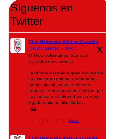
Síguenos en
Twitter
Club Balonmán Atlético Guardés
@atleticoguardes
·
8 Ago
🩵 Hoxe celebramos máis ca o
inicio dun novo camiño.
Lembramos tamén a quen fixo posible
que isto saíra adiante no momento
menos sinxelo co seu esforzo e
traballo. Lembramos unha paixón que
nos inspira a continuar hoxe con ese
legado malia as dificultades.
3
10
Twitter
Club Balonmán Atlético Guardés