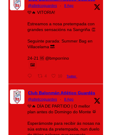
@atleticoguardes
·
8 Ago
🩵🔥 VITORIA!
Estreamos a nosa pretempada con
grandes sensacións na Sangriña 👏
Seguinte parada: Summer Bag en
Villacelama 🔜
24-21 🆚 @bmporrino
4
10
Twitter
Club Balonmán Atlético Guardés
@atleticoguardes
·
8 Ago
🩵🔥 DÍA DE PARTIDO | O mellor
plan antes do Domingo do Monte 🥁
Esperámoste para recibir ás nosas na
súa estrea da pretempada, nun duelo
de titáns galegos que promete