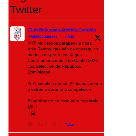
Twitter
Club Balonmán Atlético Guardés
@atleticoguardes
·
7 Ago
🥈👏 Moitísimos parabéns á nosa
Ania Ramos, que vén de conseguir a
medalla de prata nos Xogos
Centroamericanos e do Caribe 2026
coa Selección de República
Dominicana!
🎯 A palentina anotou 22 dianas dende
o estremo durante a competición
Esperámoste na casa para celebralo
🙌❤️‍🔥
1
7
Twitter