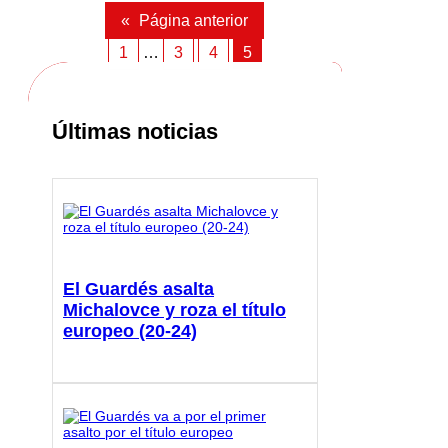
«
Página anterior
1
…
3
4
5
Últimas noticias
El Guardés asalta
Michalovce y roza el título
europeo (20-24)