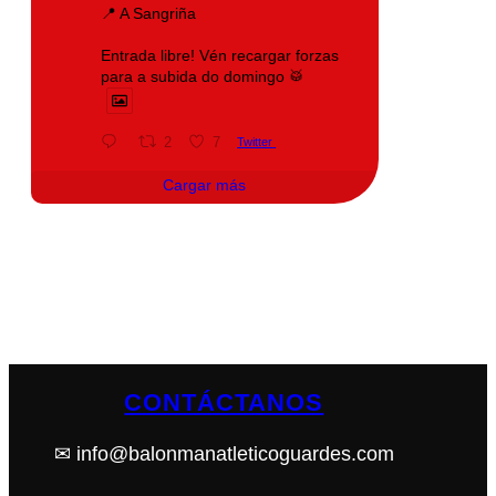
📍 A Sangriña
Entrada libre! Vén recargar forzas
para a subida do domingo 🥁
2
7
Twitter
Cargar más
CONTÁCTANOS
✉ info@balonmanatleticoguardes.com