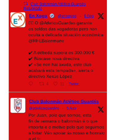
Club Balonmán Atlético Guardés
Retuiteado
En Xogo
@enxogog
·
6 Ago
🤾‍♀️ O @AtleticoGuardes garante
os soldos das xogadoras pero non
oculta a delicada situación económica
@RFEBalonmano
✔️ A débeda supera os 300.000 €
✔️ Búscase nova directiva
✔️ «Se non hai axuda, este club
acabará esta tempada», alerta o
directivo Xesús López
4
11
Twitter
Club Balonmán Atlético Guardés
@atleticoguardes
·
5 Ago
Por Juan, polo que somos, esta
fin de semana o balonmán é o que
importa e o motivo polo que seguimos
a loitar. Vén apoiar ás nosas e honralo
a el ✨