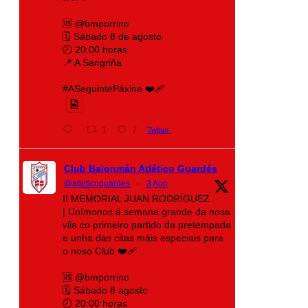
🆚 @bmporrino
🗓️ Sábado 8 de agosto
🕗 20:00 horas
📍 A Sangriña
#ASeguintePáxina ❤️‍🩹
1
7
Twitter
Club Balonmán Atlético Guardés
@atleticoguardes
·
3 Ago
II MEMORIAL JUAN RODRÍGUEZ
| Unímonos á semana grande da nosa
vila co primeiro partido da pretempada
e unha das citas máis especiais para
o noso Club ❤️‍🩹
🆚 @bmporrino
🗓️ Sábado 8 agosto
🕗 20:00 horas