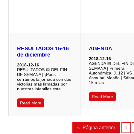
RESULTADOS 15-16
AGENDA
de diciembre
2018-12-16
AGENDA 📅 DEL FIN D
2018-12-16
SEMANA | Primera
RESULTADOS 📅 DEL FIN
Autonómica, J. 12 | VS
DE SEMANA | ¡Pues
Asmubal Meaño | Sába
cerramos la jornada con dos
15 a las…
victorias más firmadas por
nuestras infantiles esta…
Read More
Read More
«
Página anterior
1