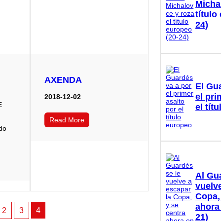
Micha
título
24)
AXENDA
El Gu
el pri
2018-12-02
E
el tít
Read More
do
Al Gu
vuelve
Copa,
ahora
2
3
4
21)