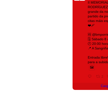
II MEMORIA
RODRÍGUEZ 
grande da no
partido da p
citas máis e
❤️‍🩹
🆚 @bmporri
🗓️ Sábado 8
🕗 20:00 hor
📍 A Sangriñ
Entrada libre
para a subid
2
Car