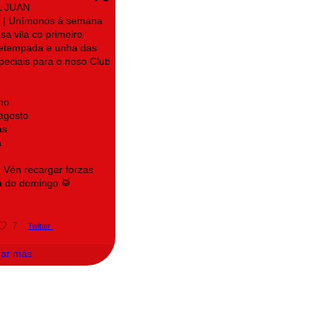
L JUAN
| Unímonos á semana
sa vila co primeiro
retempada e unha das
speciais para o noso Club
no
 agosto
as
a
! Vén recargar forzas
a do domingo 🥁
7
Twitter
gar más