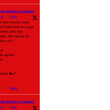
mán Atlético Guardés
des
·
5 Ago
lo que somos, esta
a o balonmán é o que
motivo polo que
itar. Vén apoiar ás
alo a el ✨
no
 de agosto
as
a
xina ❤️‍🩹
7
Twitter
mán Atlético Guardés
des
·
3 Ago