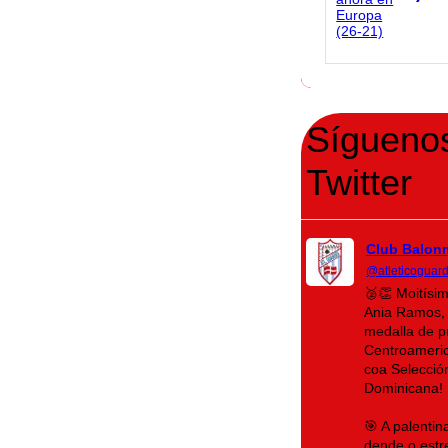
Sígueno
Twitter
Club Balon
@atleticoguar
🥈👏 Moitísi
Ania Ramos, 
medalla de p
Centroameri
coa Selecció
Dominicana!
🎯 A palenti
dende o estr