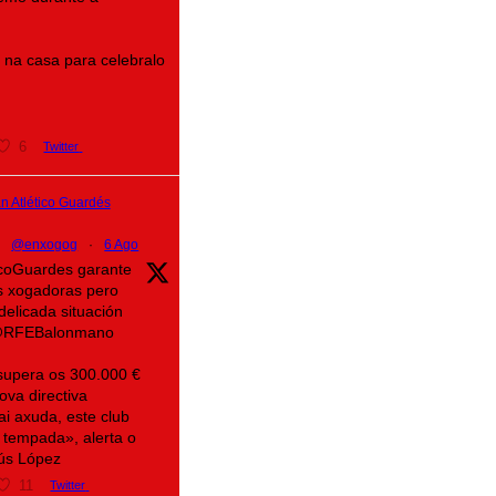
na casa para celebralo
6
Twitter
 Atlético Guardés
@enxogog
·
6 Ago
ticoGuardes garante
s xogadoras pero
delicada situación
@RFEBalonmano
supera os 300.000 €
ova directiva
ai axuda, este club
 tempada», alerta o
sús López
11
Twitter