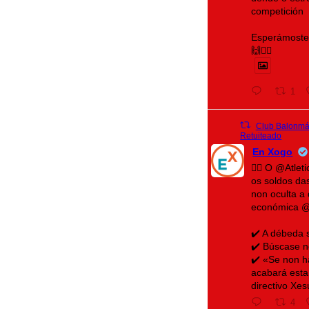
competición
Esperámoste 
🙌❤️‍🔥
1
Club Balonmán
Retuiteado
En Xogo
🤾‍♀️ O @Atle
os soldos da
non oculta a 
económica 
✔️ A débeda 
✔️ Búscase n
✔️ «Se non h
acabará esta
directivo Xe
4