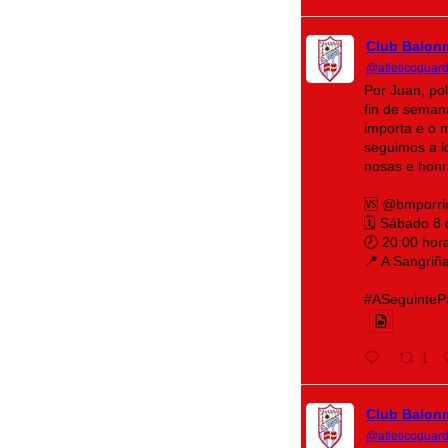
Club Balon
@atleticoguar
Por Juan, po
fin de seman
importa e o 
seguimos a lo
nosas e honr
🆚 @bmporri
🗓️ Sábado 8
🕗 20:00 hor
📍 A Sangriñ
#ASeguintePá
1
Club Balon
@atleticoguar