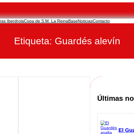
ras Iberdrola
Copa de S.M. La Reina
Base
Noticias
Contacto
Etiqueta:
Guardés alevín
Últimas no
El Gu