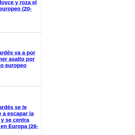
lovce y roza el
 europeo (20-
ardés va a por
mer asalto por
ulo europeo
ardés se le
 a escapar la
 y se centra
 en Europa (26-