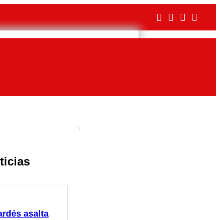
ticias
ardés asalta