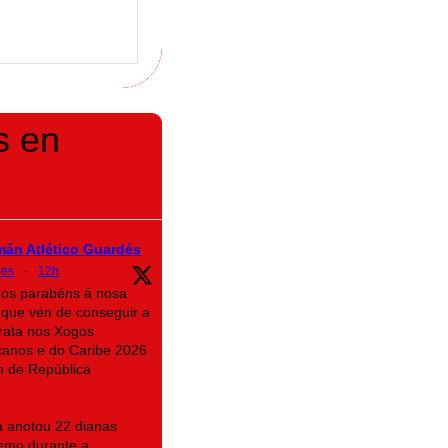
s en
mán Atlético Guardés
des
·
12h
mos parabéns á nosa
que vén de conseguir a
rata nos Xogos
canos e do Caribe 2026
n de República
na anotou 22 dianas
emo durante a