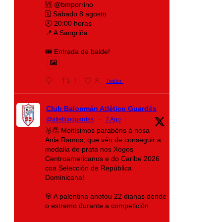
🆚 @bmporrino
🗓️ Sábado 8 agosto
🕗 20:00 horas
📍 A Sangriña
🎟️ Entrada de balde!
1
8
Twitter
Club Balonmán Atlético Guardés
@atleticoguardes
·
7 Ago
🥈👏 Moitísimos parabéns á nosa
Ania Ramos, que vén de conseguir a
medalla de prata nos Xogos
Centroamericanos e do Caribe 2026
coa Selección de República
Dominicana!
🎯 A palentina anotou 22 dianas dende
o estremo durante a competición