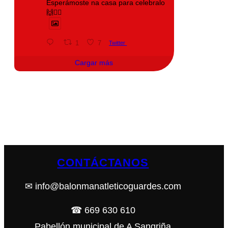
Esperámoste na casa para celebralo
🙌❤️‍🔥
1
7
Twitter
Cargar más
CONTÁCTANOS
✉ info@balonmanatleticoguardes.com
☎ 669 630 610
Pabellón municipal de A Sangriña