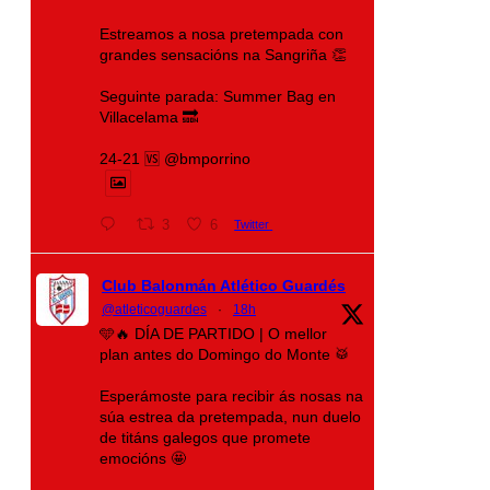
Estreamos a nosa pretempada con
grandes sensacións na Sangriña 👏
Seguinte parada: Summer Bag en
Villacelama 🔜
24-21 🆚 @bmporrino
3
6
Twitter
Club Balonmán Atlético Guardés
@atleticoguardes
·
18h
🩵🔥 DÍA DE PARTIDO | O mellor
plan antes do Domingo do Monte 🥁
Esperámoste para recibir ás nosas na
súa estrea da pretempada, nun duelo
de titáns galegos que promete
emocións 🤩