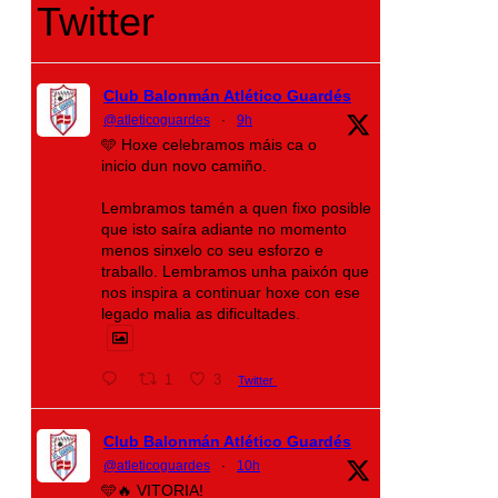
Twitter
Club Balonmán Atlético Guardés
@atleticoguardes
·
9h
🩵 Hoxe celebramos máis ca o
inicio dun novo camiño.
Lembramos tamén a quen fixo posible
que isto saíra adiante no momento
menos sinxelo co seu esforzo e
traballo. Lembramos unha paixón que
nos inspira a continuar hoxe con ese
legado malia as dificultades.
1
3
Twitter
Club Balonmán Atlético Guardés
@atleticoguardes
·
10h
🩵🔥 VITORIA!