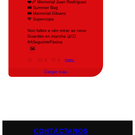
❤️‍🩹 Memorial Juan Rodríguez
🚌 Summer Bag
🚌 Memorial Gilsanz
💙 Supercopa
Non faltes e vén mirar ao novo
Guardés en marcha 🤝❤️‍🔥
#ASeguintePáxina
3
6
Twitter
Cargar más
CONTÁCTANOS