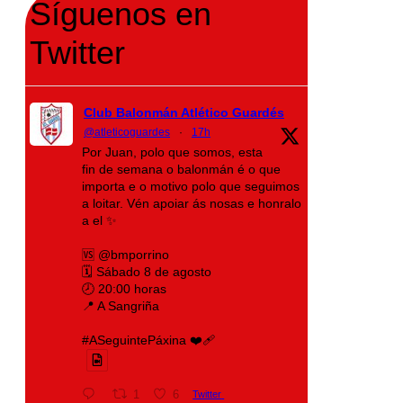
Síguenos en
Twitter
Club Balonmán Atlético Guardés
@atleticoguardes
·
17h
Por Juan, polo que somos, esta
fin de semana o balonmán é o que
importa e o motivo polo que seguimos
a loitar. Vén apoiar ás nosas e honralo
a el ✨
🆚 @bmporrino
🗓️ Sábado 8 de agosto
🕗 20:00 horas
📍 A Sangriña
#ASeguintePáxina ❤️‍🩹
1
6
Twitter