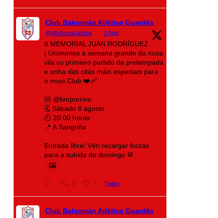
Club Balonmán Atlético Guardés
@atleticoguardes
·
3 Ago
II MEMORIAL JUAN RODRÍGUEZ
| Unímonos á semana grande da nosa
vila co primeiro partido da pretempada
e unha das citas máis especiais para
o noso Club ❤️‍🩹
🆚 @bmporrino
🗓️ Sábado 8 agosto
🕗 20:00 horas
📍 A Sangriña
Entrada libre! Vén recargar forzas
para a subida do domingo 🥁
2
7
Twitter
Club Balonmán Atlético Guardés