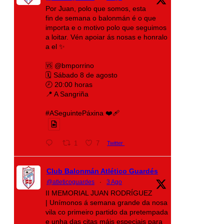
Por Juan, polo que somos, esta
fin de semana o balonmán é o que
importa e o motivo polo que seguimos
a loitar. Vén apoiar ás nosas e honralo
a el ✨
🆚 @bmporrino
🗓️ Sábado 8 de agosto
🕗 20:00 horas
📍 A Sangriña
#ASeguintePáxina ❤️‍🩹
1
7
Twitter
Club Balonmán Atlético Guardés
@atleticoguardes
·
3 Ago
II MEMORIAL JUAN RODRÍGUEZ
| Unímonos á semana grande da nosa
vila co primeiro partido da pretempada
e unha das citas máis especiais para