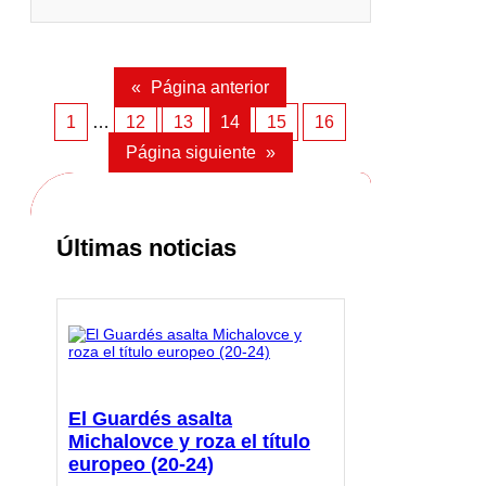
«
Página anterior
1
…
12
13
14
15
16
Página siguiente
»
Últimas noticias
El Guardés asalta
Michalovce y roza el título
europeo (20-24)