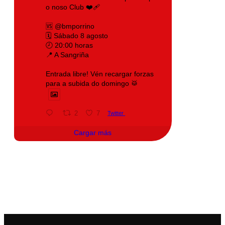
o noso Club ❤️‍🩹
🆚 @bmporrino
🗓️ Sábado 8 agosto
🕗 20:00 horas
📍 A Sangriña
Entrada libre! Vén recargar forzas
para a subida do domingo 🥁
2
7
Twitter
Cargar más