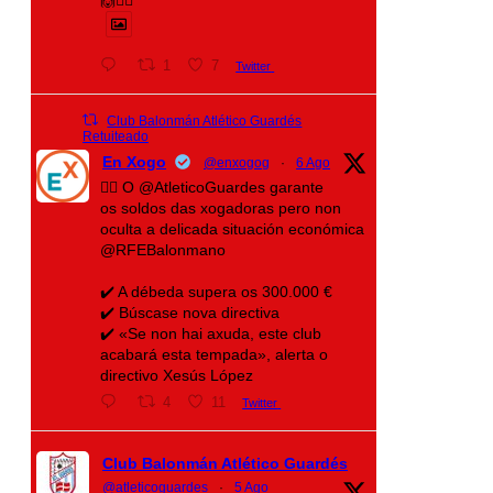
1
7
Twitter
Club Balonmán Atlético Guardés
Retuiteado
En Xogo
@enxogog
·
6 Ago
🤾‍♀️ O @AtleticoGuardes garante
os soldos das xogadoras pero non
oculta a delicada situación económica
@RFEBalonmano
✔️ A débeda supera os 300.000 €
✔️ Búscase nova directiva
✔️ «Se non hai axuda, este club
acabará esta tempada», alerta o
directivo Xesús López
4
11
Twitter
Club Balonmán Atlético Guardés
@atleticoguardes
·
5 Ago