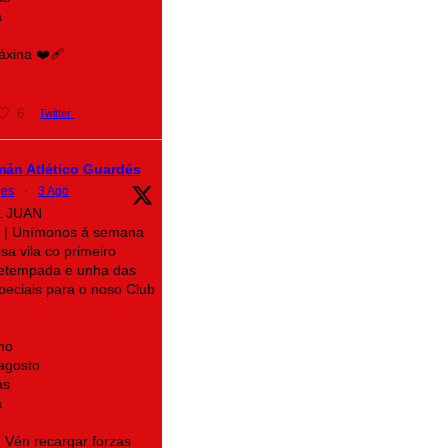
a
xina ❤️‍🩹
6
Twitter
mán Atlético Guardés
des
·
3 Ago
L JUAN
| Unímonos á semana
sa vila co primeiro
retempada e unha das
speciais para o noso Club
no
 agosto
as
a
! Vén recargar forzas