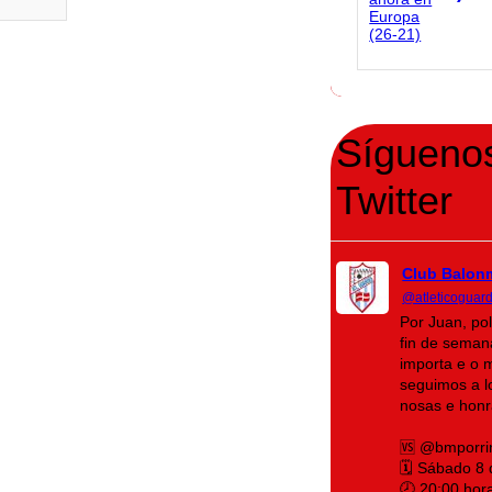
Sígueno
Twitter
Club Balon
@atleticoguar
Por Juan, po
fin de seman
importa e o 
seguimos a lo
nosas e honr
🆚 @bmporri
🗓️ Sábado 8
🕗 20:00 hor