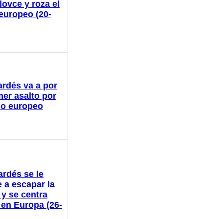
lovce y roza el
 europeo (20-
ardés va a por
mer asalto por
ulo europeo
ardés se le
 a escapar la
 y se centra
 en Europa (26-