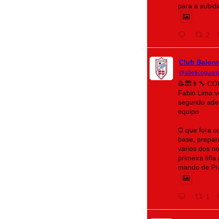
para a subid
2
Club Balon
@atleticoguar
📝🔙👨‍🔧 C
Fabio Lima 
segundo ades
equipo
O que fora c
base, prepara
varios dos n
primeira liñ
mando de Pr
1