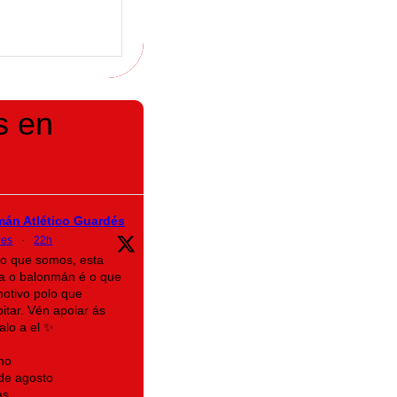
s en
mán Atlético Guardés
des
·
22h
lo que somos, esta
a o balonmán é o que
motivo polo que
itar. Vén apoiar ás
alo a el ✨
no
 de agosto
as