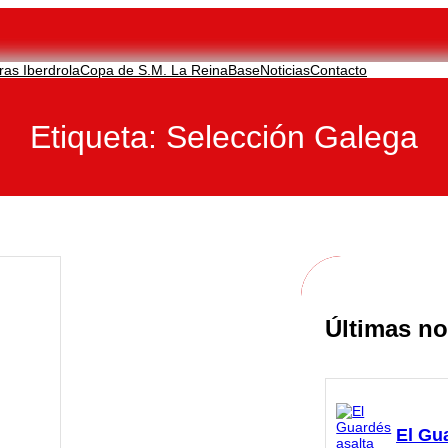
ras Iberdrola
Copa de S.M. La Reina
Base
Noticias
Contacto
Etiqueta:
Selección Galega
Últimas no
El Gu