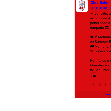
Club Balon
@atleticoguar
☀️ Benvido, 
acción con 4 
poñer todo a
tempada 🔜
❤️‍🩹 Memori
🚌 Summer 
🚌 Memorial 
💙 Supercop
Non faltes e
Guardés en ma
#ASeguinteP
3
Car