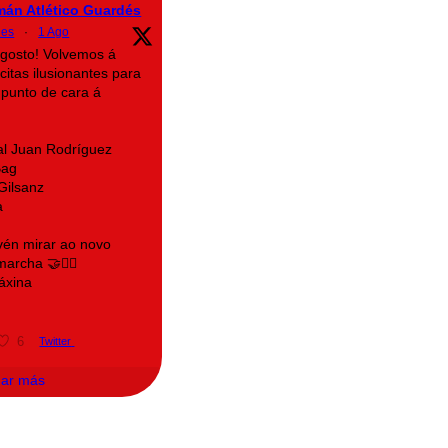
mán Atlético Guardés
des
·
1 Ago
agosto! Volvemos á
citas ilusionantes para
 punto de cara á
al Juan Rodríguez
Bag
Gilsanz
a
 vén mirar ao novo
rcha 🤝❤️‍🔥
áxina
6
Twitter
gar más