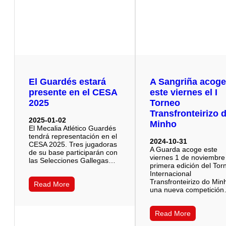
El Guardés estará
A Sangriña acog
presente en el CESA
este viernes el I
2025
Torneo
Transfronteirizo 
2025-01-02
Minho
El Mecalia Atlético Guardés
tendrá representación en el
2024-10-31
CESA 2025. Tres jugadoras
A Guarda acoge este
de su base participarán con
viernes 1 de noviembre
las Selecciones Gallegas…
primera edición del Tor
Internacional
Transfronteirizo do Min
Read More
una nueva competició
Read More