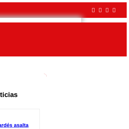
ticias
ardés asalta