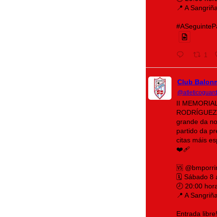
📍 A Sangriñ
#ASeguintePá
1
Club Balon
@atleticoguar
II MEMORIA
RODRÍGUEZ 
grande da no
partido da p
citas máis e
❤️‍🩹
🆚 @bmporri
🗓️ Sábado 8
🕗 20:00 hor
📍 A Sangriñ
Entrada libre