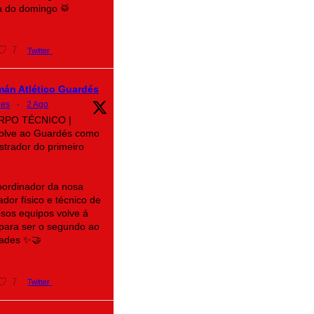
a do domingo 🥁
7
Twitter
mán Atlético Guardés
des
·
2 Ago
ORPO TÉCNICO |
volve ao Guardés como
trador do primeiro
oordinador da nosa
dor físico e técnico de
osos equipos volve á
a para ser o segundo ao
ades ✨🤝
7
Twitter