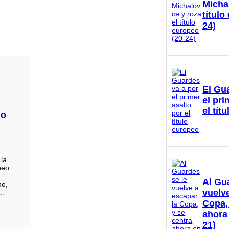
Micha
título
24)
e
El Gu
el pri
el tít
do
 la
neo
Al Gu
ho,
vuelve
n…
Copa,
ahora
21)