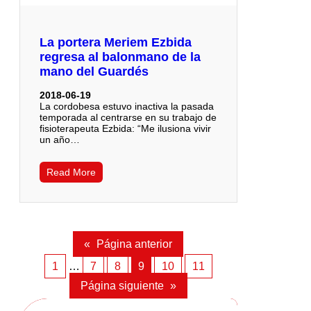
La portera Meriem Ezbida
regresa al balonmano de la
mano del Guardés
2018-06-19
La cordobesa estuvo inactiva la pasada
temporada al centrarse en su trabajo de
fisioterapeuta Ezbida: “Me ilusiona vivir
un año…
Read More
«
Página anterior
1
…
7
8
9
10
11
Página siguiente
»