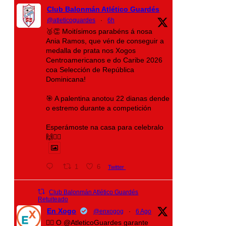
Club Balonmán Atlético Guardés
@atleticoguardes
·
6h
🥈👏 Moitísimos parabéns á nosa
Ania Ramos, que vén de conseguir a
medalla de prata nos Xogos
Centroamericanos e do Caribe 2026
coa Selección de República
Dominicana!
🎯 A palentina anotou 22 dianas dende
o estremo durante a competición
Esperámoste na casa para celebralo
🙌❤️‍🔥
1
6
Twitter
Club Balonmán Atlético Guardés
Retuiteado
En Xogo
@enxogog
·
6 Ago
🤾‍♀️ O @AtleticoGuardes garante