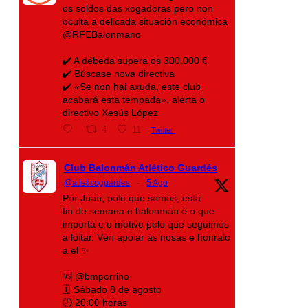
os soldos das xogadoras pero non
oculta a delicada situación económica
@RFEBalonmano
✔️ A débeda supera os 300.000 €
✔️ Búscase nova directiva
✔️ «Se non hai axuda, este club
acabará esta tempada», alerta o
directivo Xesús López
4
11
Twitter
Club Balonmán Atlético Guardés
@atleticoguardes
·
5 Ago
Por Juan, polo que somos, esta
fin de semana o balonmán é o que
importa e o motivo polo que seguimos
a loitar. Vén apoiar ás nosas e honralo
a el ✨
🆚 @bmporrino
🗓️ Sábado 8 de agosto
🕗 20:00 horas