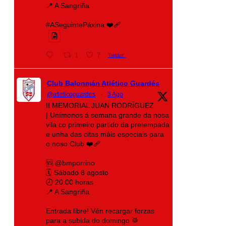
📍 A Sangriña
#ASeguintePáxina ❤️‍🩹
1
7
Twitter
Club Balonmán Atlético Guardés
@atleticoguardes
·
3 Ago
II MEMORIAL JUAN RODRÍGUEZ
| Unímonos á semana grande da nosa
vila co primeiro partido da pretempada
e unha das citas máis especiais para
o noso Club ❤️‍🩹
🆚 @bmporrino
🗓️ Sábado 8 agosto
🕗 20:00 horas
📍 A Sangriña
Entrada libre! Vén recargar forzas
para a subida do domingo 🥁