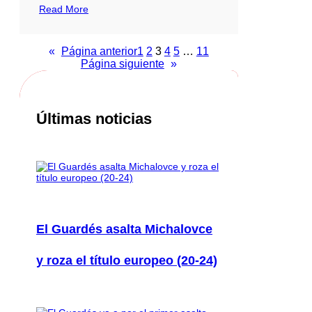
Read More
«
Página anterior
1
2
3
4
5
…
11
Página siguiente
»
Últimas noticias
El Guardés asalta Michalovce
y roza el título europeo (20-24)