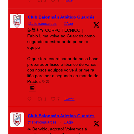
2
7
Twitter
Club Balonmán Atlético Guardés
@atleticoguardes
·
2 Ago
📝🔙👨‍🔧 CORPO TÉCNICO |
Fabio Lima volve ao Guardés como
segundo adestrador do primeiro
equipo
O que fora coordinador da nosa base,
preparador físico e técnico de varios
dos nosos equipos volve á primeira
liña para ser o segundo ao mando de
Prades ✨🤝
1
7
Twitter
Club Balonmán Atlético Guardés
@atleticoguardes
·
1 Ago
☀️ Benvido, agosto! Volvemos á