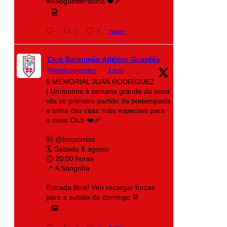
#ASeguintePáxina ❤️‍🩹
1
6
Twitter
Club Balonmán Atlético Guardés
@atleticoguardes
·
3 Ago
II MEMORIAL JUAN RODRÍGUEZ
| Unímonos á semana grande da nosa
vila co primeiro partido da pretempada
e unha das citas máis especiais para
o noso Club ❤️‍🩹
🆚 @bmporrino
🗓️ Sábado 8 agosto
🕗 20:00 horas
📍 A Sangriña
Entrada libre! Vén recargar forzas
para a subida do domingo 🥁