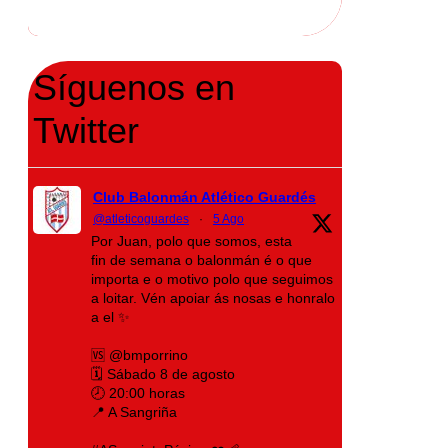
Síguenos en
Twitter
Club Balonmán Atlético Guardés
@atleticoguardes
·
5 Ago
Por Juan, polo que somos, esta
fin de semana o balonmán é o que
importa e o motivo polo que seguimos
a loitar. Vén apoiar ás nosas e honralo
a el ✨
🆚 @bmporrino
🗓️ Sábado 8 de agosto
🕗 20:00 horas
📍 A Sangriña