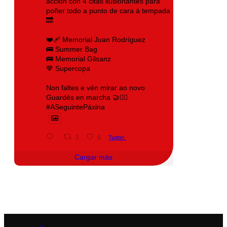
acción con 4 citas ilusionantes para
poñer todo a punto de cara á tempada
🔜
❤️‍🩹 Memorial Juan Rodríguez
🚌 Summer Bag
🚌 Memorial Gilsanz
💙 Supercopa
Non faltes e vén mirar ao novo
Guardés en marcha 🤝❤️‍🔥
#ASeguintePáxina
3
6
Twitter
Cargar más