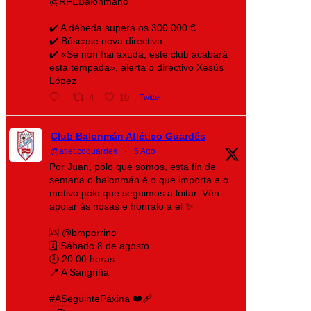
@RFEBalonmano
✔️ A débeda supera os 300.000 €
✔️ Búscase nova directiva
✔️ «Se non hai axuda, este club acabará
esta tempada», alerta o directivo Xesús
López
4
10
Twitter
Club Balonmán Atlético Guardés
@atleticoguardes
·
5 Ago
Por Juan, polo que somos, esta fin de
semana o balonmán é o que importa e o
motivo polo que seguimos a loitar. Vén
apoiar ás nosas e honralo a el ✨
🆚 @bmporrino
🗓️ Sábado 8 de agosto
🕗 20:00 horas
📍 A Sangriña
#ASeguintePáxina ❤️‍🩹