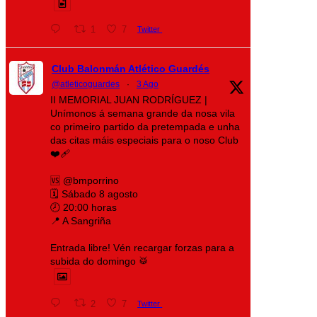
1
7
Twitter
Club Balonmán Atlético Guardés
@atleticoguardes
·
3 Ago
II MEMORIAL JUAN RODRÍGUEZ |
Unímonos á semana grande da nosa vila
co primeiro partido da pretempada e unha
das citas máis especiais para o noso Club
❤️‍🩹
🆚 @bmporrino
🗓️ Sábado 8 agosto
🕗 20:00 horas
📍 A Sangriña
Entrada libre! Vén recargar forzas para a
subida do domingo 🥁
2
7
Twitter