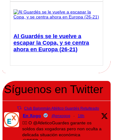
Al Guardés se le vuelve a
escapar la Copa, y se centra
ahora en Europa (26-21)
Síguenos en Twitter
Club Balonmán Atlético Guardés Retuiteado
En Xogo
@enxogog
·
18h
🤾‍♀️ O @AtleticoGuardes garante os
soldos das xogadoras pero non oculta a
delicada situación económica