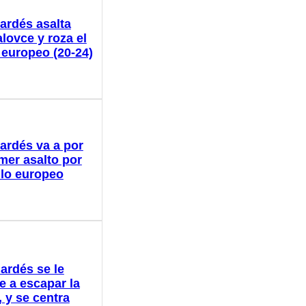
ardés asalta
lovce y roza el
o europeo (20-24)
ardés va a por
imer asalto por
tulo europeo
ardés se le
e a escapar la
 y se centra