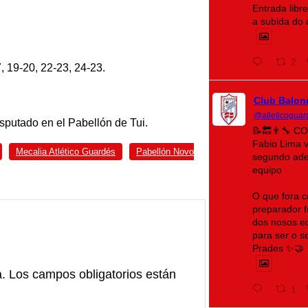
Entrada libr
a subida do
2
, 19-20, 22-23, 24-23.
Club Balon
@atleticoguar
isputado en el Pabellón de Tui.
📝🔙👨‍🔧 
Fabio Lima 
Mecalia Atlético Guardés
Pabellón Novo
segundo ade
equipo
O que fora c
preparador fí
dos nosos eq
para ser o 
Prades ✨🤝
a.
Los campos obligatorios están
1