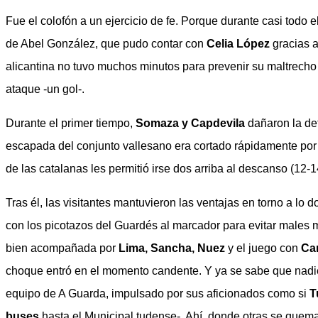
Fue el colofón a un ejercicio de fe. Porque durante casi todo 
de Abel González, que pudo contar con
Celia López
gracias a
alicantina no tuvo muchos minutos para prevenir su maltrecho
ataque -un gol-.
Durante el primer tiempo,
Somaza y Capdevila
dañaron la de
escapada del conjunto vallesano era cortado rápidamente por 
de las catalanas les permitió irse dos arriba al descanso (12-1
Tras él, las visitantes mantuvieron las ventajas en torno a lo
con los picotazos del Guardés al marcador para evitar males m
bien acompañada por
Lima, Sancha, Nuez
y el juego con
Ca
choque entró en el momento candente. Y ya se sabe que nadi
equipo de A Guarda, impulsado por sus aficionados como si
T
buses
hasta el Municipal tudense-. Ahí, donde otras se quema