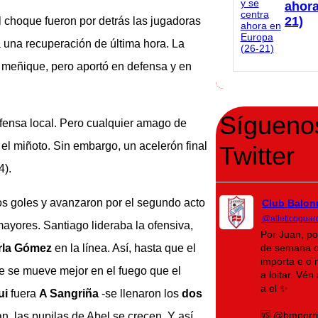
ahora
21)
el choque fueron por detrás las jugadoras
 una recuperación de última hora. La
 meñique, pero aportó en defensa y en
Sígueno
fensa local. Pero cualquier amago de
el miñoto. Sin embargo, un acelerón final
Twitter
4).
 dos goles y avanzaron por el segundo acto
Club Balon
@atleticoguar
ayores. Santiago lideraba la ofensiva,
Por Juan, po
rla Gómez
en la línea. Así, hasta que el
de semana o
importa e o 
e se mueve mejor en el fuego que el
a loitar. Vé
a el ✨
ui
fuera
A Sangriña
-se llenaron los
dos
🆚 @bmporr
n, las pupilas de Abel se crecen. Y así