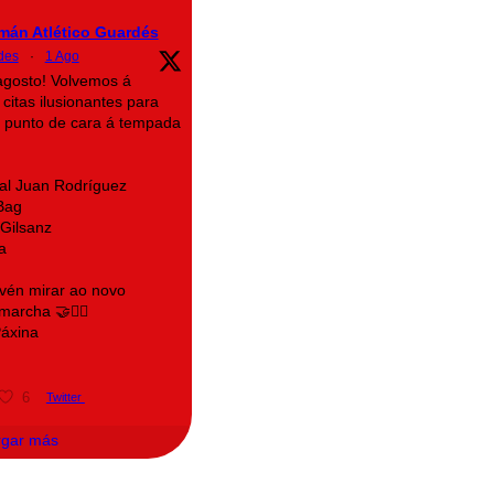
mán Atlético Guardés
des
·
1 Ago
agosto! Volvemos á
citas ilusionantes para
a punto de cara á tempada
al Juan Rodríguez
Bag
Gilsanz
a
 vén mirar ao novo
archa 🤝❤️‍🔥
áxina
6
Twitter
rgar más