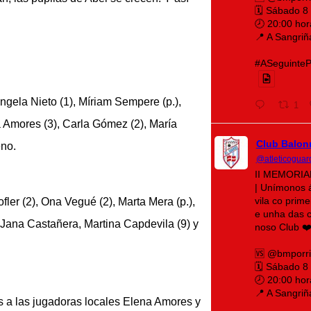
🗓️ Sábado 8
🕗 20:00 hor
📍 A Sangriñ
#ASeguintePá
ngela Nieto (1), Míriam Sempere (p.),
1
na Amores (3), Carla Gómez (2), María
Club Balon
eno.
@atleticoguar
II MEMORI
| Unímonos 
vila co prim
fler (2), Ona Vegué (2), Marta Mera (p.),
e unha das c
 Jana Castañera, Martina Capdevila (9) y
noso Club ❤️
🆚 @bmporr
🗓️ Sábado 8
🕗 20:00 hor
📍 A Sangriñ
 a las jugadoras locales Elena Amores y