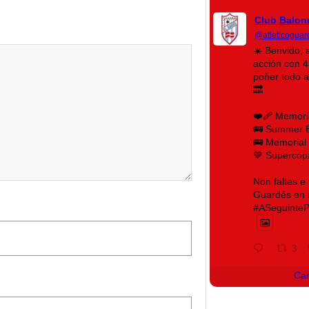
Club Balon
@atleticoguar
☀️ Benvido, 
acción con 4 
poñer todo 
🔜
❤️‍🩹 Memori
🚌 Summer 
🚌 Memorial 
💙 Supercop
Non faltes e
Guardés en m
#ASeguinteP
3
Ca