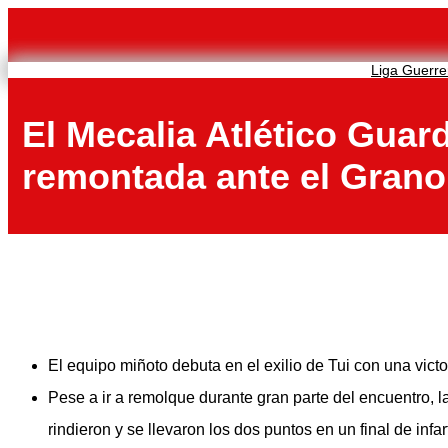
Saltar
al
contenido
Liga Guerre
El Mecalia Atlético Guar
remontada ante el Granol
El equipo miñoto debuta en el exilio de Tui con una victor
Pese a ir a remolque durante gran parte del encuentro, 
rindieron y se llevaron los dos puntos en un final de infar