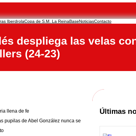
ras Iberdrola
Copa de S.M. La Reina
Base
Noticias
Contacto
dés despliega las velas co
lers (24-23)
Últimas no
ia llena de fe
las pupilas de Abel González nunca se
to