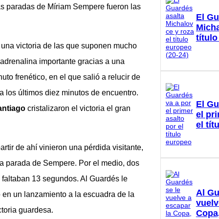
as paradas de Míriam Sempere fueron las
El Gu
Micha
títul
n una victoria de las que suponen mucho
adrenalina importante gracias a una
to frenético, en el que salió a relucir de
a los últimos diez minutos de encuentro.
El Gu
antiago
cristalizaron el victoria el gran
el pr
el tí
rtir de ahí vinieron una pérdida visitante,
una parada de Sempere. Por el medio, dos
, faltaban 13 segundos. Al Guardés le
Al Gu
 en un lanzamiento a la escuadra de la
vuelv
ctoria guardesa.
Copa,