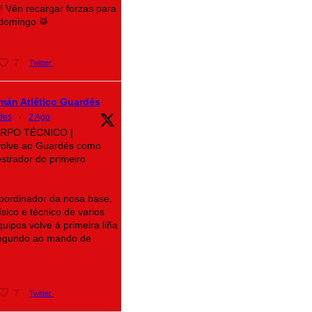
e! Vén recargar forzas para
 domingo 🥁
7
Twitter
mán Atlético Guardés
des
·
2 Ago
CORPO TÉCNICO |
volve ao Guardés como
strador do primeiro
oordinador da nosa base,
sico e técnico de varios
uipos volve á primeira liña
segundo ao mando de
7
Twitter