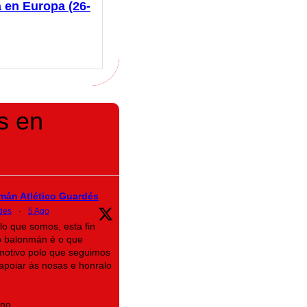
 en Europa (26-
s en
mán Atlético Guardés
des
·
5 Ago
lo que somos, esta fin
 balonmán é o que
motivo polo que seguimos
n apoiar ás nosas e honralo
ino