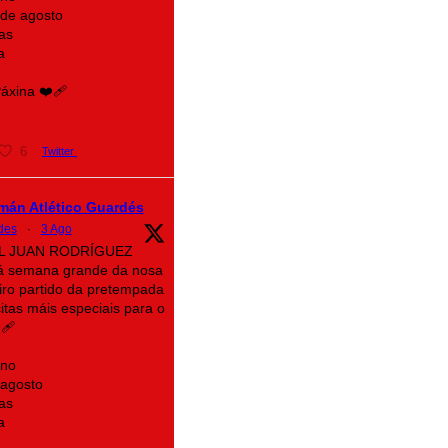
 de agosto
as
a
xina ❤️‍🩹
6
Twitter
mán Atlético Guardés
des
·
3 Ago
AL JUAN RODRÍGUEZ
á semana grande da nosa
eiro partido da pretempada
itas máis especiais para o
‍🩹
ino
 agosto
as
a