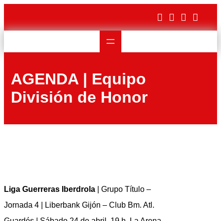
Saltar
al
contenido
AGENDA | Equipo
División de Honor
Liga Guerreras Iberdrola
| Grupo Título –
Jornada 4 | Liberbank Gijón – Club Bm. Atl.
Guardés | Sábado 24 de abril, 19 h, La Arena