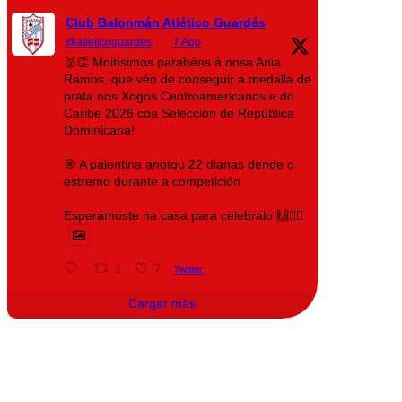
Club Balonmán Atlético Guardés
@atleticoguardes
·
7 Ago
🥈👏 Moitísimos parabéns á nosa Ania
Ramos, que vén de conseguir a medalla de
prata nos Xogos Centroamericanos e do
Caribe 2026 coa Selección de República
Dominicana!
🎯 A palentina anotou 22 dianas dende o
estremo durante a competición
Esperámoste na casa para celebralo 🙌❤️‍🔥
1
7
Twitter
Cargar más