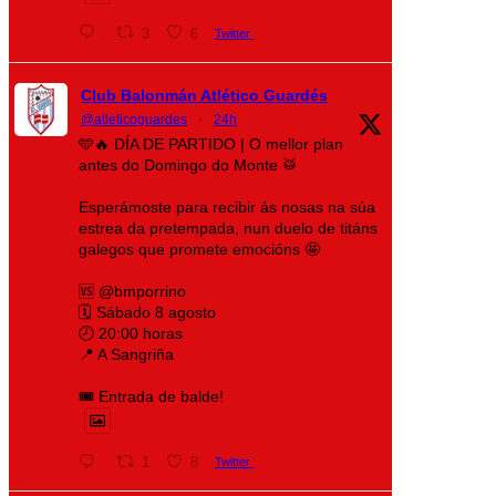
3
6
Twitter
Club Balonmán Atlético Guardés
@atleticoguardes
·
24h
🩵🔥 DÍA DE PARTIDO | O mellor plan
antes do Domingo do Monte 🥁
Esperámoste para recibir ás nosas na súa
estrea da pretempada, nun duelo de titáns
galegos que promete emocións 🤩
🆚 @bmporrino
🗓️ Sábado 8 agosto
🕗 20:00 horas
📍 A Sangriña
🎟️ Entrada de balde!
1
8
Twitter