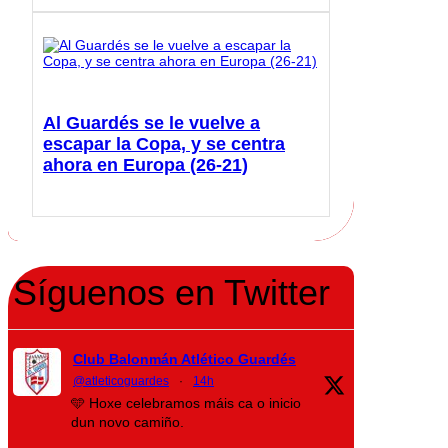
Al Guardés se le vuelve a
escapar la Copa, y se centra
ahora en Europa (26-21)
Síguenos en Twitter
Club Balonmán Atlético Guardés
@atleticoguardes
·
14h
🩵 Hoxe celebramos máis ca o inicio
dun novo camiño.