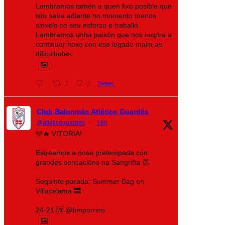
Lembramos tamén a quen fixo posible que
isto saíra adiante no momento menos
sinxelo co seu esforzo e traballo.
Lembramos unha paixón que nos inspira a
continuar hoxe con ese legado malia as
dificultades.
1
3
Twitter
Club Balonmán Atlético Guardés
@atleticoguardes
·
16h
🩵🔥 VITORIA!
Estreamos a nosa pretempada con
grandes sensacións na Sangriña 👏
Seguinte parada: Summer Bag en
Villacelama 🔜
24-21 🆚 @bmporrino