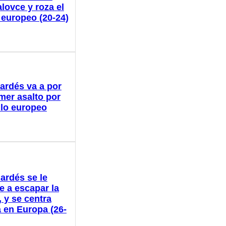
lovce y roza el
o europeo (20-24)
ardés va a por
imer asalto por
tulo europeo
ardés se le
e a escapar la
 y se centra
 en Europa (26-