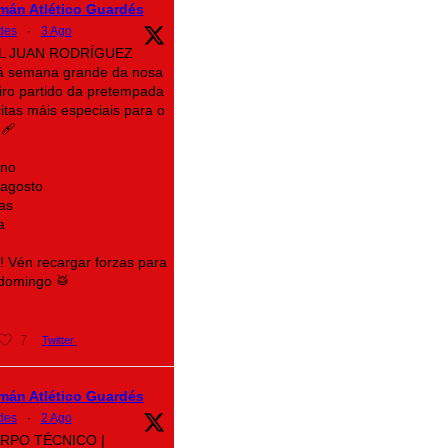
mán Atlético Guardés
des
·
3 Ago
AL JUAN RODRÍGUEZ
á semana grande da nosa
eiro partido da pretempada
itas máis especiais para o
‍🩹
ino
 agosto
as
a
e! Vén recargar forzas para
 domingo 🥁
7
Twitter
mán Atlético Guardés
des
·
2 Ago
CORPO TÉCNICO |