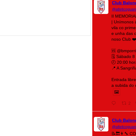
Club Balon
@atleticoguar
II MEMORI
| Unímonos 
vila co prim
e unha das c
noso Club ❤️
🆚 @bmporr
🗓️ Sábado 8
🕗 20:00 hor
📍 A Sangriñ
Entrada libr
a subida do
2
Club Balon
@atleticoguar
📝🔙👨‍🔧 