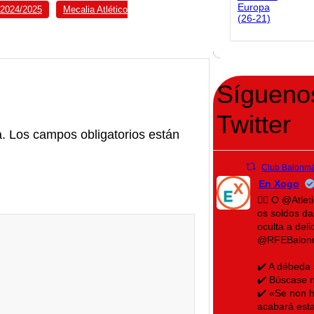
a 2024/2025
Mecalia Atlético
Sígueno
Twitter
a.
Los campos obligatorios están
Club Balonmá
En Xogo
🤾‍♀️ O @Atl
os soldos d
oculta a del
@RFEBalon
✔️ A débeda
✔️ Búscase n
✔️ «Se non h
acabará esta