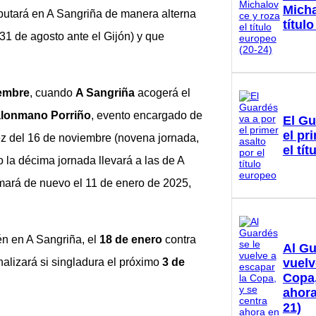
Micha
sputará en A Sangriña de manera alterna
títul
1 de agosto ante el Gijón) y que
iembre
, cuando
A Sangriña
acogerá el
alonmano Porriño
, evento encargado de
El Gu
el pr
ez del 16 de noviembre (novena jornada,
el tí
 la décima jornada llevará a las de A
omará de nuevo el 11 de enero de 2025,
én en A Sangriña, el
18 de enero
contra
Al Gu
vuelv
inalizará si singladura el próximo
3 de
Copa,
ahora
21)