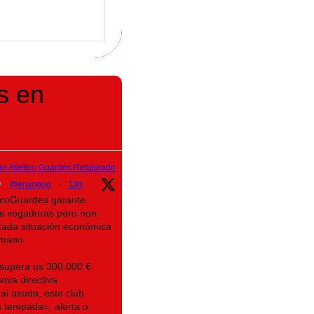
s en
n Atlético Guardés Retuiteado
@enxogog
·
13h
eticoGuardes garante
as xogadoras pero non
icada situación económica
mano
 supera os 300.000 €
ova directiva
ai axuda, este club
 tempada», alerta o