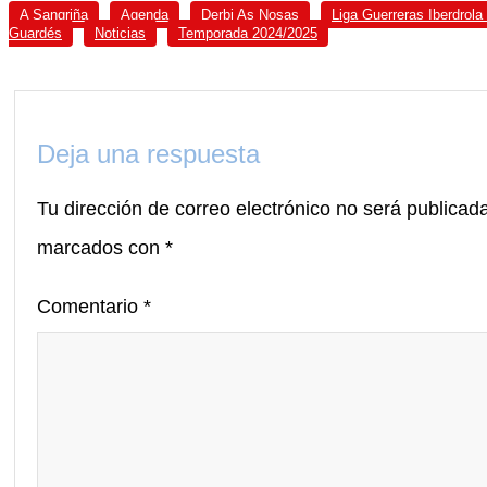
A Sangriña
Agenda
Derbi As Nosas
Liga Guerreras Iberdrol
Guardés
Noticias
Temporada 2024/2025
Deja una respuesta
Tu dirección de correo electrónico no será publicad
marcados con
*
Comentario
*