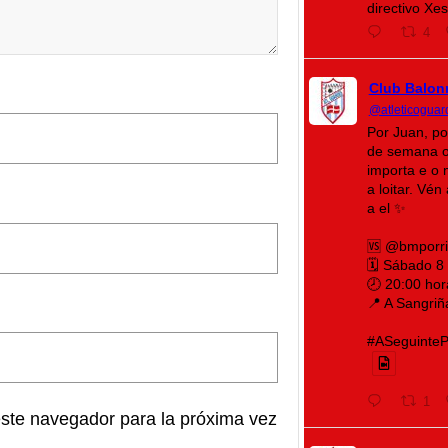
directivo Xe
4
Club Balon
@atleticoguar
Por Juan, po
de semana o
importa e o 
a loitar. Vé
a el ✨
🆚 @bmporr
🗓️ Sábado 8
🕗 20:00 hor
📍 A Sangriñ
#ASeguintePá
1
este navegador para la próxima vez