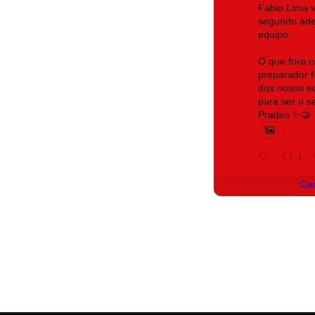
Fabio Lima 
segundo ade
equipo
O que fora c
preparador fí
dos nosos eq
para ser o 
Prades ✨🤝
1
Ca