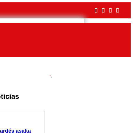
ticias
ardés asalta