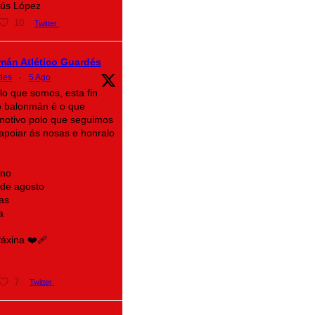
sús López
10
Twitter
mán Atlético Guardés
des
·
5 Ago
lo que somos, esta fin
 balonmán é o que
motivo polo que seguimos
n apoiar ás nosas e honralo
ino
 de agosto
as
a
xina ❤️‍🩹
7
Twitter