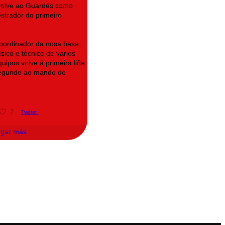
volve ao Guardés como
strador do primeiro
oordinador da nosa base,
sico e técnico de varios
uipos volve á primeira liña
segundo ao mando de
7
Twitter
rgar más