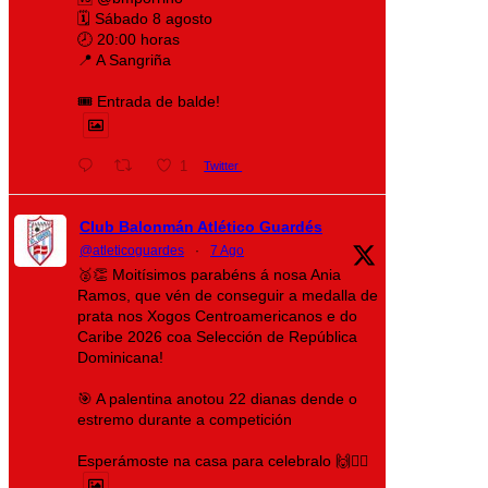
🗓️ Sábado 8 agosto
🕗 20:00 horas
📍 A Sangriña
🎟️ Entrada de balde!
1
Twitter
Club Balonmán Atlético Guardés
@atleticoguardes
·
7 Ago
🥈👏 Moitísimos parabéns á nosa Ania
Ramos, que vén de conseguir a medalla de
prata nos Xogos Centroamericanos e do
Caribe 2026 coa Selección de República
Dominicana!
🎯 A palentina anotou 22 dianas dende o
estremo durante a competición
Esperámoste na casa para celebralo 🙌❤️‍🔥