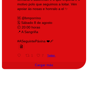
motivo polo que seguimos a loitar. Vén
apoiar ás nosas e honralo a el ✨
🆚 @bmporrino
🗓️ Sábado 8 de agosto
🕗 20:00 horas
📍 A Sangriña
#ASeguintePáxina ❤️‍🩹
1
7
Twitter
Cargar más