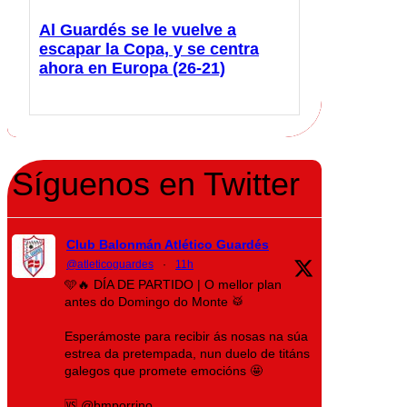
Al Guardés se le vuelve a
escapar la Copa, y se centra
ahora en Europa (26-21)
Síguenos en Twitter
Club Balonmán Atlético Guardés
@atleticoguardes
·
11h
🩵🔥 DÍA DE PARTIDO | O mellor plan
antes do Domingo do Monte 🥁
Esperámoste para recibir ás nosas na súa
estrea da pretempada, nun duelo de titáns
galegos que promete emocións 🤩
🆚 @bmporrino