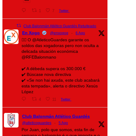
1
7
Twitter
Club Balonmán Atlético Guardés Retuiteado
En Xogo
@enxogog
·
6 Ago
🤾‍♀️ O @AtleticoGuardes garante os
soldos das xogadoras pero non oculta a
delicada situación económica
@RFEBalonmano
✔️ A débeda supera os 300.000 €
✔️ Búscase nova directiva
✔️ «Se non hai axuda, este club acabará
esta tempada», alerta o directivo Xesús
López
4
11
Twitter
Club Balonmán Atlético Guardés
@atleticoguardes
·
5 Ago
Por Juan, polo que somos, esta fin de
semana o balonmán é o que importa e o