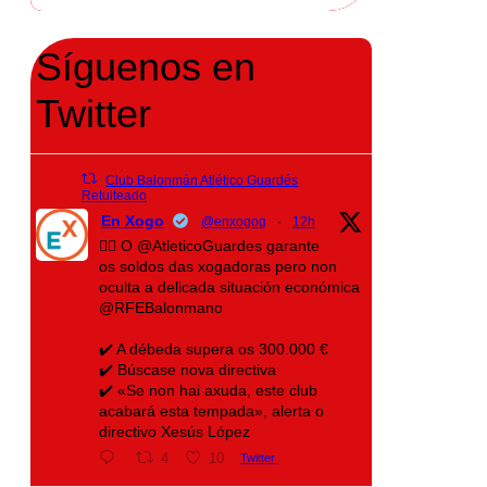
Síguenos en
Twitter
Club Balonmán Atlético Guardés
Retuiteado
En Xogo
@enxogog
·
12h
🤾‍♀️ O @AtleticoGuardes garante
os soldos das xogadoras pero non
oculta a delicada situación económica
@RFEBalonmano
✔️ A débeda supera os 300.000 €
✔️ Búscase nova directiva
✔️ «Se non hai axuda, este club
acabará esta tempada», alerta o
directivo Xesús López
4
10
Twitter