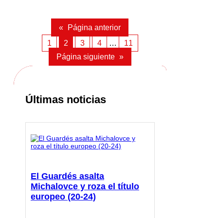
«
Página anterior
1
2
3
4
…
11
Página siguiente
»
Últimas noticias
El Guardés asalta
Michalovce y roza el título
europeo (20-24)