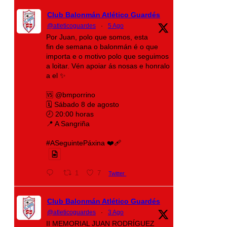
Club Balonmán Atlético Guardés
@atleticoguardes
·
5 Ago
Por Juan, polo que somos, esta
fin de semana o balonmán é o que
importa e o motivo polo que seguimos
a loitar. Vén apoiar ás nosas e honralo
a el ✨
🆚 @bmporrino
🗓️ Sábado 8 de agosto
🕗 20:00 horas
📍 A Sangriña
#ASeguintePáxina ❤️‍🩹
1
7
Twitter
Club Balonmán Atlético Guardés
@atleticoguardes
·
3 Ago
II MEMORIAL JUAN RODRÍGUEZ