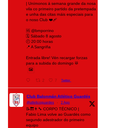
| Unímonos á semana grande da nosa
vila co primeiro partido da pretempada
e unha das citas máis especiais para
o noso Club ❤️‍🩹
🆚 @bmporrino
🗓️ Sábado 8 agosto
🕗 20:00 horas
📍 A Sangriña
Entrada libre! Vén recargar forzas
para a subida do domingo 🥁
2
7
Twitter
Club Balonmán Atlético Guardés
@atleticoguardes
·
2 Ago
📝🔙👨‍🔧 CORPO TÉCNICO |
Fabio Lima volve ao Guardés como
segundo adestrador do primeiro
equipo