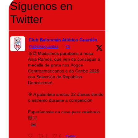
Síguenos en
Twitter
Club Balonmán Atlético Guardés
@atleticoguardes
·
7h
🥈👏 Moitísimos parabéns á nosa
Ania Ramos, que vén de conseguir a
medalla de prata nos Xogos
Centroamericanos e do Caribe 2026
coa Selección de República
Dominicana!
🎯 A palentina anotou 22 dianas dende
o estremo durante a competición
Esperámoste na casa para celebralo
🙌❤️‍🔥
1
6
Twitter