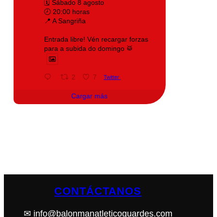
🗓️ Sábado 8 agosto
🕗 20:00 horas
📍 A Sangriña
Entrada libre! Vén recargar forzas
para a subida do domingo 🥁
2
7
Twitter
Cargar más
CONTÁCTANOS
✉ info@balonmanatleticoguardes.com