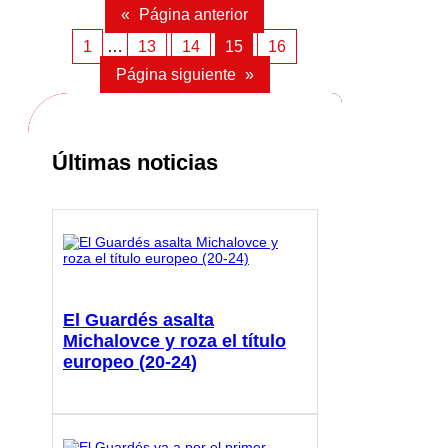
«
Página anterior
1
…
13
14
15
16
Página siguiente
»
Últimas noticias
El Guardés asalta
Michalovce y roza el título
europeo (20-24)