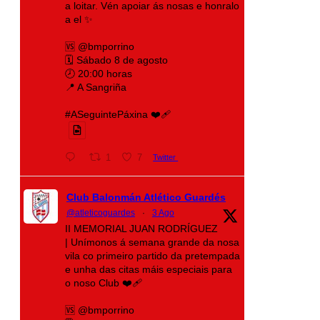
a loitar. Vén apoiar ás nosas e honralo
a el ✨
🆚 @bmporrino
🗓️ Sábado 8 de agosto
🕗 20:00 horas
📍 A Sangriña
#ASeguintePáxina ❤️‍🩹
1
7
Twitter
Club Balonmán Atlético Guardés
@atleticoguardes
·
3 Ago
II MEMORIAL JUAN RODRÍGUEZ
| Unímonos á semana grande da nosa
vila co primeiro partido da pretempada
e unha das citas máis especiais para
o noso Club ❤️‍🩹
🆚 @bmporrino