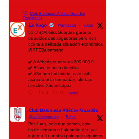
Club Balonmán Atlético Guardés
Retuiteado
En Xogo
@enxogog
·
6 Ago
🤾‍♀️ O @AtleticoGuardes garante
os soldos das xogadoras pero non
oculta a delicada situación económica
@RFEBalonmano
✔️ A débeda supera os 300.000 €
✔️ Búscase nova directiva
✔️ «Se non hai axuda, este club
acabará esta tempada», alerta o
directivo Xesús López
4
11
Twitter
Club Balonmán Atlético Guardés
@atleticoguardes
·
5 Ago
Por Juan, polo que somos, esta
fin de semana o balonmán é o que
importa e o motivo polo que seguimos