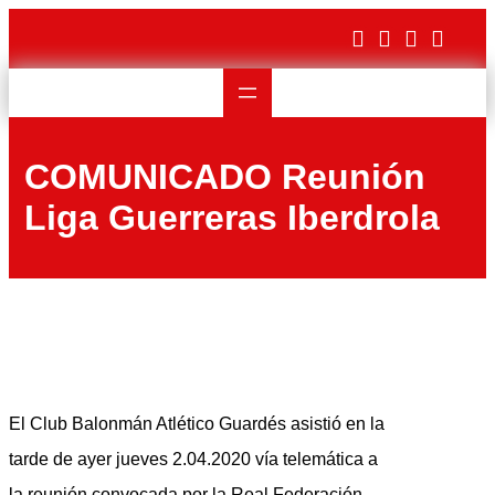
Saltar
al
contenido
COMUNICADO Reunión
Liga Guerreras Iberdrola
El Club Balonmán Atlético Guardés asistió en la
tarde de ayer jueves 2.04.2020 vía telemática a
la reunión convocada por la Real Federación