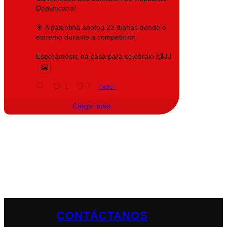
Dominicana!
🎯 A palentina anotou 22 dianas dende o
estremo durante a competición
Esperámoste na casa para celebralo 🙌❤️‍🔥
1
7
Twitter
Cargar más
CONTÁCTANOS