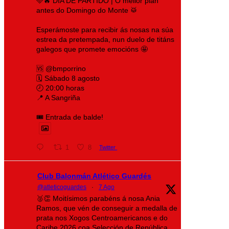
🩵🔥 DÍA DE PARTIDO | O mellor plan
antes do Domingo do Monte 🥁
Esperámoste para recibir ás nosas na súa
estrea da pretempada, nun duelo de titáns
galegos que promete emocións 🤩
🆚 @bmporrino
🗓️ Sábado 8 agosto
🕗 20:00 horas
📍 A Sangriña
🎟️ Entrada de balde!
1
8
Twitter
Club Balonmán Atlético Guardés
@atleticoguardes
·
7 Ago
🥈👏 Moitísimos parabéns á nosa Ania
Ramos, que vén de conseguir a medalla de
prata nos Xogos Centroamericanos e do
Caribe 2026 coa Selección de República