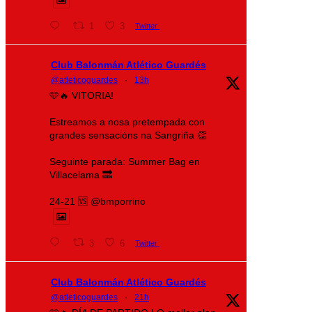
1
3
Twitter
Club Balonmán Atlético Guardés
@atleticoguardes
·
13h
🩵🔥 VITORIA!
Estreamos a nosa pretempada con
grandes sensacións na Sangriña 👏
Seguinte parada: Summer Bag en
Villacelama 🔜
24-21 🆚 @bmporrino
3
6
Twitter
Club Balonmán Atlético Guardés
@atleticoguardes
·
21h