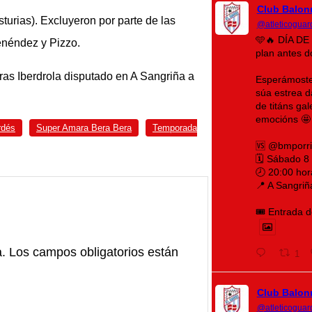
Club Balon
urias). Excluyeron por parte de las
@atleticoguar
🩵🔥 DÍA DE
enéndez y Pizzo.
plan antes 
eras Iberdrola disputado en A Sangriña a
Esperámoste 
súa estrea 
de titáns ga
emocións 🤩
rdés
Super Amara Bera Bera
Temporada
🆚 @bmporr
🗓️ Sábado 8
🕗 20:00 hor
📍 A Sangriñ
🎟️ Entrada d
a.
Los campos obligatorios están
1
Club Balon
@atleticoguar