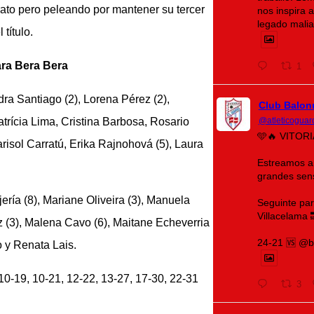
erato pero peleando por mantener su tercer
nos inspira 
legado malia 
 título.
ra Bera Bera
1
ra Santiago (2), Lorena Pérez (2),
Club Balon
@atleticoguar
trícia Lima, Cristina Barbosa, Rosario
🩵🔥 VITORI
risol Carratú, Erika Rajnohová (5), Laura
Estreamos a
grandes sen
ría (8), Mariane Oliveira (3), Manuela
Seguinte pa
Villacelama 
 (3), Malena Cavo (6), Maitane Echeverria
24-21 🆚 @b
o y Renata Lais.
 10-19, 10-21, 12-22, 13-27, 17-30, 22-31
3