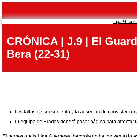
Saltar
al
contenido
Liga Guerre
CRÓNICA | J.9 | El Guard
Bera (22-31)
Los fallos de lanzamiento y la ausencia de consistencia
El equipo de Prades deberá pasar página para afrontar l
El regreso de la Liga Guerreras Iberdrola no ha ido según lo 