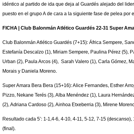
idéntico al partido de ida que deja al Guardés alejado del lid
puesto en el grupo A de cara a la siguiente fase de pelea por el
FICHA | Club Balonmán Atlético Guardés 22-31 Super Ama
Club Balonmán Atlético Guardés (7+15): África Sempere, Sand
Estefanía Descalzo (1), Miriam Sempere, Paulina Pérez (5), Pa
Urban (2), Paula Arcos (4), Sarah Valero (1), Carla Gómez, Ma
Morais y Daniela Moreno.
Super Amara Bera Bera (15+16): Alice Fernandes, Esther Arroje
Pizzo, Nekane Terés (3), Alba Menéndez (1), Laura Hernández
(2), Adriana Cardoso (2), Ainhoa Etxeberria (3), Mirene Moren
Resultado cada 5’: 1-1,4-6, 4-10, 4-11, 5-12, 7-15 (descanso),
(final).