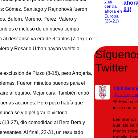
ahora
21)
ivos: Gómez, Santiago y Rajnohová fueron
cos, Buforn, Moreno, Pérez, Valero y
cambios e incluso de un nuevo tiempo
a al descanso ya era de 8 tantos (7-15). Lo
alero y Rosario Urban hayan vuelto a
Sígueno
Twitter
exclusión de Pizzo (8-15), pero Arrojería,
oblemas. Fueron minutos buenos para el
Club Balon
aire al equipo. Mejor cara. También entró
@atleticoguar
🩵 Hoxe cel
 buenas acciones. Pero poco había que
inicio dun n
nunca se vio peligrar la victoria
Lembramos t
es (13-27), dio comodidad al Bera Bera y
que isto saí
menos sinxel
esantes. Al final, 22-31, un resultado
traballo. L