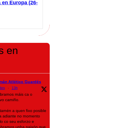
 en Europa (26-
s en
mán Atlético Guardés
des
·
13h
ebramos máis ca o
ovo camiño.
amén a quen fixo posible
ra adiante no momento
o co seu esforzo e
embramos unha paixón que