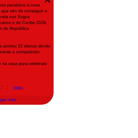
imos parabéns á nosa
 que vén de conseguir a
prata nos Xogos
canos e do Caribe 2026
n de República
na anotou 22 dianas dende
rante a competición
 na casa para celebralo
7
Twitter
rgar más