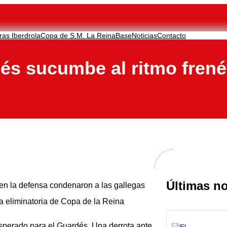
ras Iberdrola
Copa de S.M. La Reina
Base
Noticias
Contacto
és sucumbe al ritmo frené
Últimas no
 en la defensa condenaron a las gallegas
a eliminatoria de Copa de la Reina
esperado para el Guardés. Una derrota ante