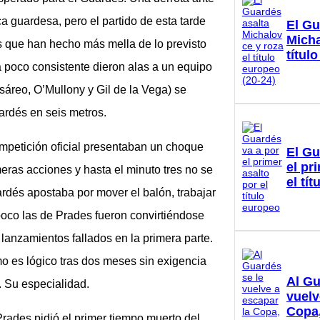
ca guardesa, pero el partido de esta tarde
El Gu
Micha
s que han hecho más mella de lo previsto
títul
a poco consistente dieron alas a un equipo
áreo, O’Mullony y Gil de la Vega) se
uardés en seis metros.
ompetición oficial presentaban un choque
El Gu
el pr
meras acciones y hasta el minuto tres no se
el tí
rdés apostaba por mover el balón, trabajar
poco las de Prades fueron convirtiéndose
lanzamientos fallados en la primera parte.
mo es lógico tras dos meses sin exigencia
Al Gu
r. Su especialidad.
vuelv
Copa,
Prades pidió el primer tiempo muerto del