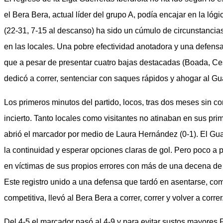
el Bera Bera, actual líder del grupo A, podía encajar en la lógi
(22-31, 7-15 al descanso) ha sido un cúmulo de circunstancia
en las locales. Una pobre efectividad anotadora y una defens
que a pesar de presentar cuatro bajas destacadas (Boada, Ces
dedicó a correr, sentenciar con saques rápidos y ahogar al G
Los primeros minutos del partido, locos, tras dos meses sin c
incierto. Tanto locales como visitantes no atinaban en sus pri
abrió el marcador por medio de Laura Hernández (0-1). El Gua
la continuidad y esperar opciones claras de gol. Pero poco a 
en víctimas de sus propios errores con más de una decena de 
Este registro unido a una defensa que tardó en asentarse, co
competitiva, llevó al Bera Bera a correr, correr y volver a corre
Del 4-5 el marcador pasó al 4-9 y para evitar sustos mayores 