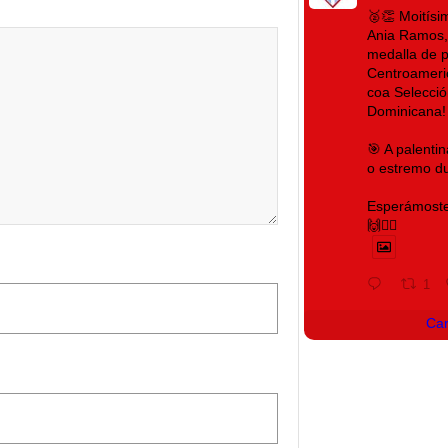
🥈👏 Moitís
Ania Ramos,
medalla de 
Centroameri
coa Selecció
Dominicana!
🎯 A palenti
o estremo du
Esperámoste
🙌❤️‍🔥
1
Ca