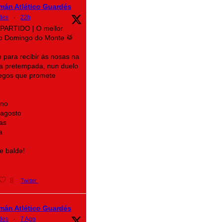
mán Atlético Guardés
des
·
22h
 PARTIDO | O mellor
do Domingo do Monte 🥁
para recibir ás nosas na
da pretempada, nun duelo
legos que promete
ino
 agosto
as
a
e balde!
8
Twitter
mán Atlético Guardés
des
·
7 Ago