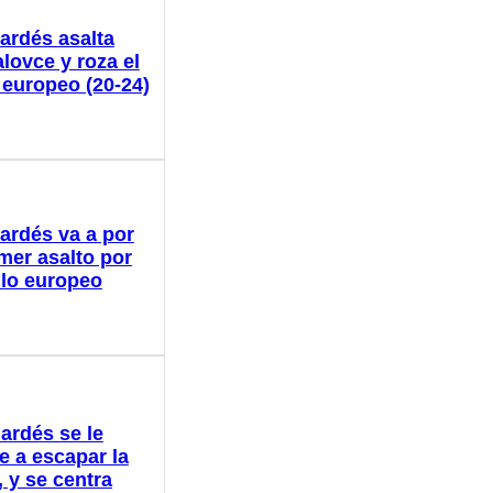
ardés asalta
lovce y roza el
o europeo (20-24)
ardés va a por
imer asalto por
tulo europeo
ardés se le
e a escapar la
 y se centra