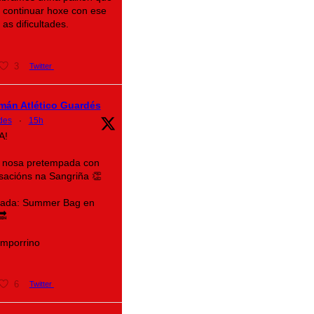
a continuar hoxe con ese
as dificultades.
3
Twitter
mán Atlético Guardés
des
·
15h
A!
 nosa pretempada con
sacións na Sangriña 👏
rada: Summer Bag en
🔜
mporrino
6
Twitter