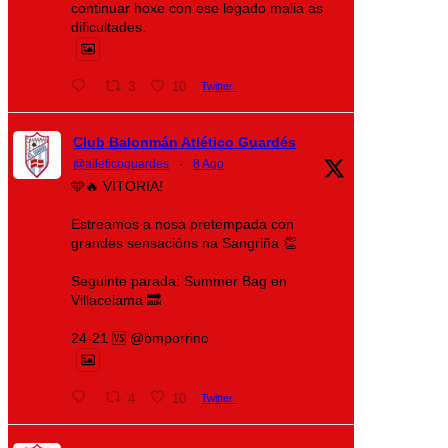
continuar hoxe con ese legado malia as
dificultades.
3
10
Twitter
Club Balonmán Atlético Guardés
@atleticoguardes
·
8 Ago
🩵🔥 VITORIA!
Estreamos a nosa pretempada con
grandes sensacións na Sangriña 👏
Seguinte parada: Summer Bag en
Villacelama 🔜
24-21 🆚 @bmporrino
4
10
Twitter