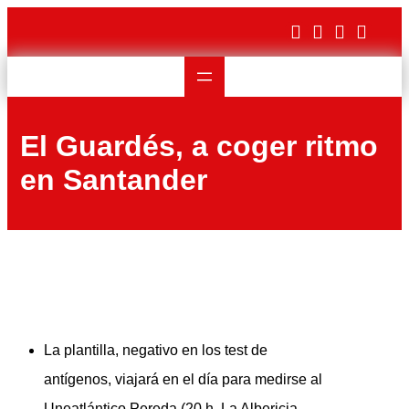
Saltar
al
contenido
El Guardés, a coger ritmo
en Santander
La plantilla, negativo en los test de
antígenos, viajará en el día para medirse al
Uneatlántico Pereda (20 h, La Albericia,