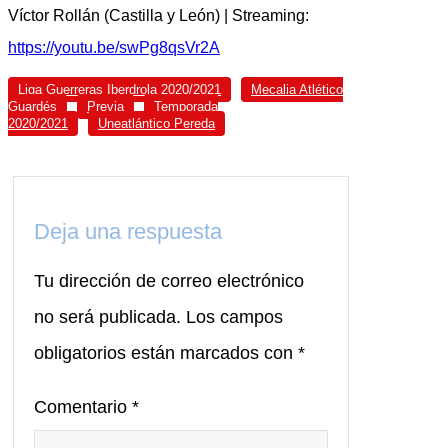
Víctor Rollán (Castilla y León) | Streaming:
https://youtu.be/swPg8qsVr2A
Liga Guerreras Iberdrola 2020/2021
Mecalia Atlético
Guardés
Previa
Temporada
2020/2021
Uneatlántico Pereda
Deja una respuesta
Tu dirección de correo electrónico
no será publicada.
Los campos
obligatorios están marcados con
*
Comentario
*