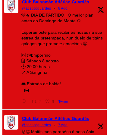
Club Balonmán Atlético Guardés
@atleticoguardes
·
8 Ago
🩵🔥 DÍA DE PARTIDO | O mellor plan
antes do Domingo do Monte 🥁
Esperámoste para recibir ás nosas na súa
estrea da pretempada, nun duelo de titáns
galegos que promete emocións 🤩
🆚 @bmporrino
🗓️ Sábado 8 agosto
🕗 20:00 horas
📍 A Sangriña
🎟️ Entrada de balde!
2
9
Twitter
Club Balonmán Atlético Guardés
@atleticoguardes
·
7 Ago
🥈👏 Moitísimos parabéns á nosa Ania