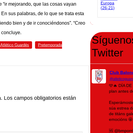
de “ir mejorando, que las cosas vayan
En sus palabras, de lo que se trata esta
liendo bien y de ir conociéndonos”. “Creo
, concluye.
Sígueno
 Atlético Guardés
Pretemporada
Twitter
Club Balon
@atleticoguar
🩵🔥 DÍA DE
plan antes 
a.
Los campos obligatorios están
Esperámoste 
súa estrea 
de titáns ga
emocións 🤩
🆚 @bmporr