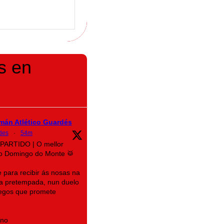
s en
mán Atlético Guardés
des
·
54m
 PARTIDO | O mellor
do Domingo do Monte 🥁
para recibir ás nosas na
da pretempada, nun duelo
legos que promete
ino