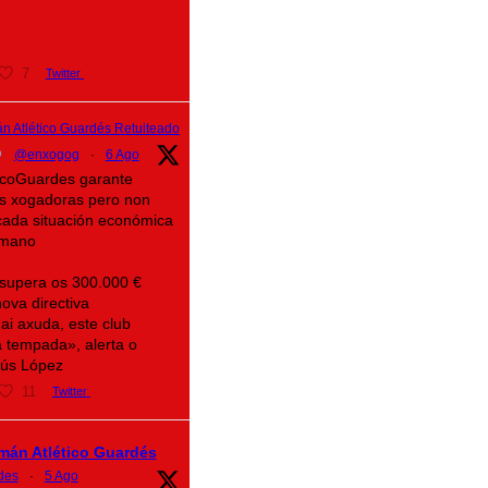
7
Twitter
n Atlético Guardés Retuiteado
@enxogog
·
6 Ago
eticoGuardes garante
as xogadoras pero non
icada situación económica
mano
 supera os 300.000 €
ova directiva
ai axuda, este club
 tempada», alerta o
sús López
11
Twitter
mán Atlético Guardés
des
·
5 Ago