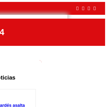
24
ticias
ardés asalta