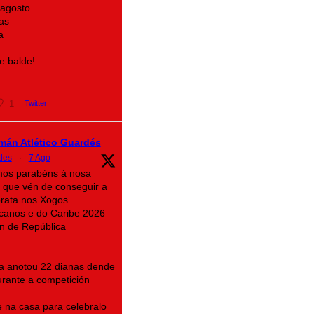
 agosto
as
a
e balde!
1
Twitter
mán Atlético Guardés
des
·
7 Ago
imos parabéns á nosa
 que vén de conseguir a
prata nos Xogos
canos e do Caribe 2026
n de República
na anotou 22 dianas dende
rante a competición
 na casa para celebralo