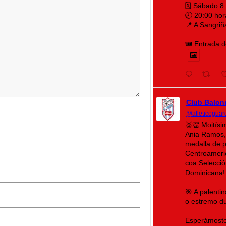
🗓️ Sábado 8
🕗 20:00 hor
📍 A Sangriñ
🎟️ Entrada d
Club Balon
@atleticoguar
🥈👏 Moitís
Ania Ramos,
medalla de 
Centroameri
coa Selecció
Dominicana!
🎯 A palenti
o estremo du
Esperámoste