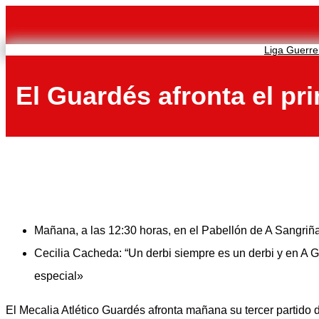
Saltar
al
contenido
Liga Guerre
El Guardés afronta el pr
Mañana, a las 12:30 horas, en el Pabellón de A Sangriñ
Cecilia Cacheda: “Un derbi siempre es un derbi y en A
especial»
El Mecalia Atlético Guardés afronta mañana su tercer partido 