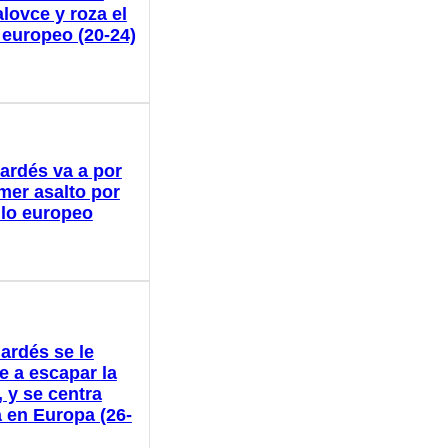
lovce y roza el
o europeo (20-24)
ardés va a por
imer asalto por
tulo europeo
ardés se le
e a escapar la
 y se centra
 en Europa (26-