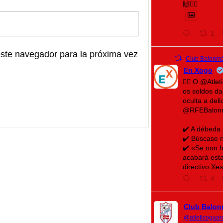
🙌❤️‍🔥
1
este navegador para la próxima vez
Club Balonmá
En Xogo
🤾‍♀️ O @Atl
os soldos d
oculta a del
@RFEBalon
✔️ A débeda
✔️ Búscase n
✔️ «Se non h
acabará esta
directivo Xe
4
Club Balon
@atleticoguar