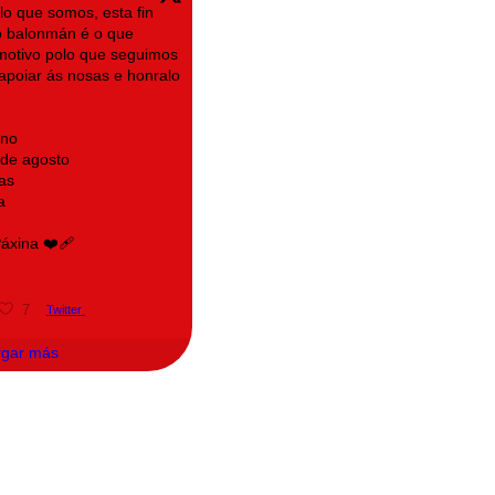
lo que somos, esta fin
 balonmán é o que
motivo polo que seguimos
n apoiar ás nosas e honralo
ino
 de agosto
as
a
xina ❤️‍🩹
7
Twitter
rgar más