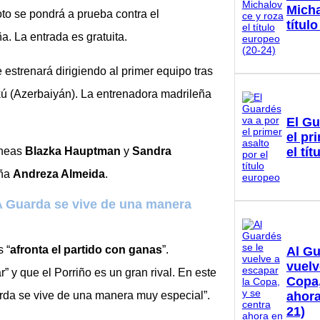
Micha
oto se pondrá a prueba contra el
títul
. La entrada es gratuita.
e estrenará dirigiendo al primer equipo tras
ú (Azerbaiyán). La entrenadora madrileña
El Gu
el pr
el tí
íneas
Blazka Hauptman
y
Sandra
eña
Andreza Almeida
.
A Guarda se vive de una manera
 “
afronta el partido con ganas
”.
Al Gu
vuelv
y que el Porriño es un gran rival. En este
Copa,
ahora
arda se vive de una manera muy especial”.
21)