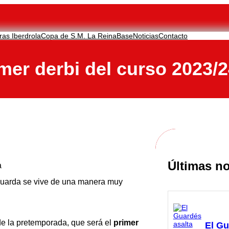
ras Iberdrola
Copa de S.M. La Reina
Base
Noticias
Contacto
imer derbi del curso 2023/
Últimas no
a
 Guarda se vive de una manera muy
de la pretemporada, que será el
primer
El Gu