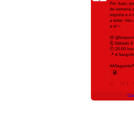
Por Juan, po
de semana o
importa e o 
a loitar. Vé
a el ✨
🆚 @bmporr
🗓️ Sábado 8
🕗 20:00 hor
📍 A Sangriñ
#ASeguintePá
1
Ca