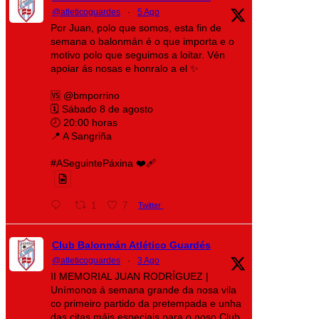
@atleticoguardes
·
5 Ago
Por Juan, polo que somos, esta fin de
semana o balonmán é o que importa e o
motivo polo que seguimos a loitar. Vén
apoiar ás nosas e honralo a el ✨
🆚 @bmporrino
🗓️ Sábado 8 de agosto
🕗 20:00 horas
📍 A Sangriña
#ASeguintePáxina ❤️‍🩹
1
7
Twitter
Club Balonmán Atlético Guardés
@atleticoguardes
·
3 Ago
II MEMORIAL JUAN RODRÍGUEZ |
Unímonos á semana grande da nosa vila
co primeiro partido da pretempada e unha
das citas máis especiais para o noso Club