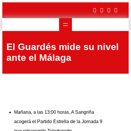
Saltar
al
contenido
El Guardés mide su nivel
ante el Málaga
Mañana, a las 13:00 horas, A Sangriña
acogerá el Partido Estrella de la Jornada 9
que retransmite Teledeporte