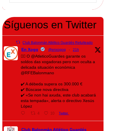
Síguenos en Twitter
Club Balonmán Atlético Guardés Retuiteado
En Xogo
@enxogog
·
21h
🤾‍♀️ O @AtleticoGuardes garante os
soldos das xogadoras pero non oculta a
delicada situación económica
@RFEBalonmano
✔️ A débeda supera os 300.000 €
✔️ Búscase nova directiva
✔️ «Se non hai axuda, este club acabará
esta tempada», alerta o directivo Xesús
López
4
10
Twitter
Club Balonmán Atlético Guardés