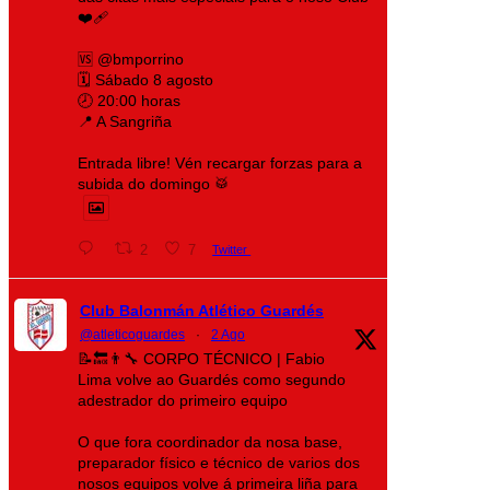
❤️‍🩹
🆚 @bmporrino
🗓️ Sábado 8 agosto
🕗 20:00 horas
📍 A Sangriña
Entrada libre! Vén recargar forzas para a
subida do domingo 🥁
2
7
Twitter
Club Balonmán Atlético Guardés
@atleticoguardes
·
2 Ago
📝🔙👨‍🔧 CORPO TÉCNICO | Fabio
Lima volve ao Guardés como segundo
adestrador do primeiro equipo
O que fora coordinador da nosa base,
preparador físico e técnico de varios dos
nosos equipos volve á primeira liña para