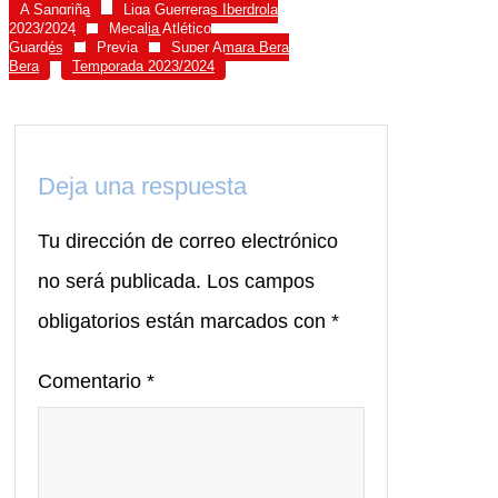
A Sangriña
Liga Guerreras Iberdrola
2023/2024
Mecalia Atlético
Guardés
Previa
Super Amara Bera
Bera
Temporada 2023/2024
Deja una respuesta
Tu dirección de correo electrónico
no será publicada.
Los campos
obligatorios están marcados con
*
Comentario
*