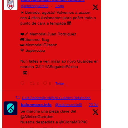
@atleticoguardes
·
1 Ago
☀️ Benvido, agosto! Volvemos á acción
con 4 citas ilusionantes para poñer todo a
punto de cara á tempada 🔜
❤️‍🩹 Memorial Juan Rodríguez
🚌 Summer Bag
🚌 Memorial Gilsanz
💙 Supercopa
Non faltes e vén mirar ao novo Guardés en
marcha 🤝❤️‍🔥 #ASeguintePáxina
3
6
Twitter
Club Balonmán Atlético Guardés Retuiteado
balonmano.info
@balonmanoinf0
·
23 Jul
Se marcha una pieza clave del
@AtleticoGuardes
Nuestra despedida a @GloriaMRP46