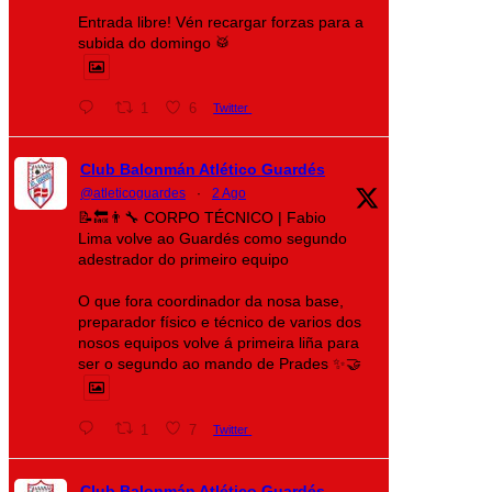
Entrada libre! Vén recargar forzas para a
subida do domingo 🥁
1
6
Twitter
Club Balonmán Atlético Guardés
@atleticoguardes
·
2 Ago
📝🔙👨‍🔧 CORPO TÉCNICO | Fabio
Lima volve ao Guardés como segundo
adestrador do primeiro equipo
O que fora coordinador da nosa base,
preparador físico e técnico de varios dos
nosos equipos volve á primeira liña para
ser o segundo ao mando de Prades ✨🤝
1
7
Twitter
Club Balonmán Atlético Guardés