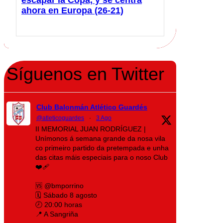
ahora en Europa (26-21)
Síguenos en Twitter
Club Balonmán Atlético Guardés
@atleticoguardes
·
3 Ago
II MEMORIAL JUAN RODRÍGUEZ |
Unímonos á semana grande da nosa vila
co primeiro partido da pretempada e unha
das citas máis especiais para o noso Club
❤️‍🩹
🆚 @bmporrino
🗓️ Sábado 8 agosto
🕗 20:00 horas
📍 A Sangriña