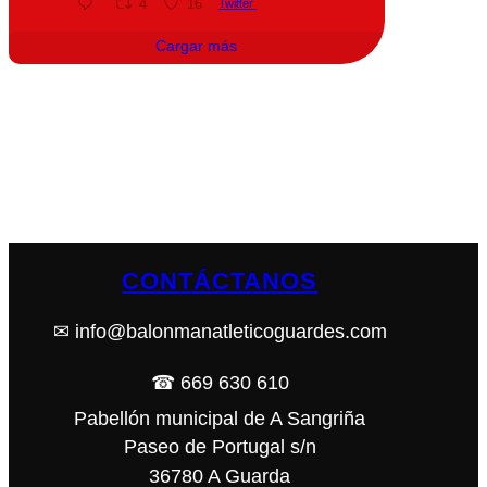
4
16
Twitter
Cargar más
CONTÁCTANOS
✉ info@balonmanatleticoguardes.com
☎ 669 630 610
Pabellón municipal de A Sangriña
Paseo de Portugal s/n
36780 A Guarda