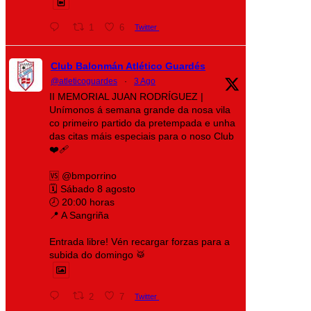
1
6
Twitter
Club Balonmán Atlético Guardés
@atleticoguardes
·
3 Ago
II MEMORIAL JUAN RODRÍGUEZ |
Unímonos á semana grande da nosa vila
co primeiro partido da pretempada e unha
das citas máis especiais para o noso Club
❤️‍🩹
🆚 @bmporrino
🗓️ Sábado 8 agosto
🕗 20:00 horas
📍 A Sangriña
Entrada libre! Vén recargar forzas para a
subida do domingo 🥁
2
7
Twitter