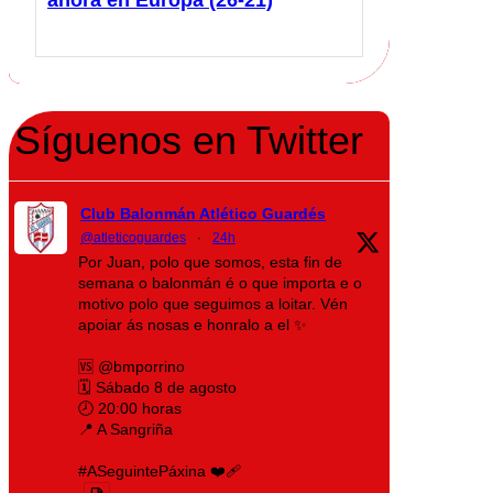
Síguenos en Twitter
Club Balonmán Atlético Guardés
@atleticoguardes
·
24h
Por Juan, polo que somos, esta fin de
semana o balonmán é o que importa e o
motivo polo que seguimos a loitar. Vén
apoiar ás nosas e honralo a el ✨
🆚 @bmporrino
🗓️ Sábado 8 de agosto
🕗 20:00 horas
📍 A Sangriña
#ASeguintePáxina ❤️‍🩹