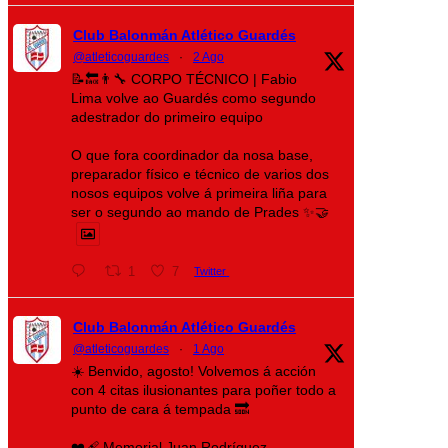
Club Balonmán Atlético Guardés
@atleticoguardes
·
2 Ago
📝🔙👨‍🔧 CORPO TÉCNICO | Fabio
Lima volve ao Guardés como segundo
adestrador do primeiro equipo
O que fora coordinador da nosa base,
preparador físico e técnico de varios dos
nosos equipos volve á primeira liña para
ser o segundo ao mando de Prades ✨🤝
1
7
Twitter
Club Balonmán Atlético Guardés
@atleticoguardes
·
1 Ago
☀️ Benvido, agosto! Volvemos á acción
con 4 citas ilusionantes para poñer todo a
punto de cara á tempada 🔜
❤️‍🩹 Memorial Juan Rodríguez