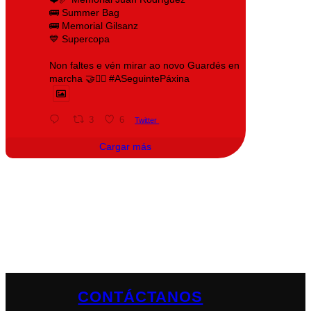
🚌 Summer Bag
🚌 Memorial Gilsanz
💙 Supercopa
Non faltes e vén mirar ao novo Guardés en
marcha 🤝❤️‍🔥 #ASeguintePáxina
3
6
Twitter
Cargar más
CONTÁCTANOS