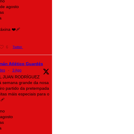
ino
 de agosto
as
a
xina ❤️‍🩹
6
Twitter
mán Atlético Guardés
des
·
3 Ago
AL JUAN RODRÍGUEZ
á semana grande da nosa
eiro partido da pretempada
itas máis especiais para o
‍🩹
ino
 agosto
as
a