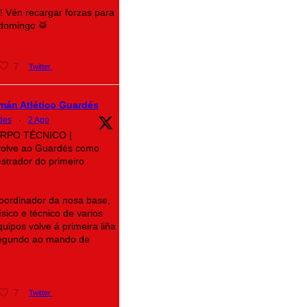
e! Vén recargar forzas para
 domingo 🥁
7
Twitter
mán Atlético Guardés
des
·
2 Ago
CORPO TÉCNICO |
volve ao Guardés como
strador do primeiro
oordinador da nosa base,
sico e técnico de varios
uipos volve á primeira liña
segundo ao mando de
7
Twitter