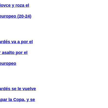
ovce y roza el
 europeo (20-24)
rdés va a por el
 asalto por el
 europeo
ardés se le vuelve
par la Copa, y se