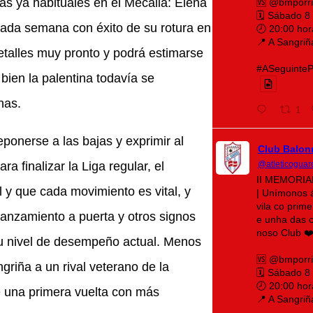
as ya habituales en el Mecalia: Elena
🆚 @bmporr
🗓️ Sábado 8
sada semana con éxito de su rotura en
🕗 20:00 hor
📍 A Sangriñ
talles muy pronto y podrá estimarse
#ASeguintePá
bien la palentina todavía se
nas.
1
onerse a las bajas y exprimir al
Club Balon
a finalizar la Liga regular, el
@atleticoguar
II MEMORI
 y que cada movimiento es vital, y
| Unímonos 
vila co prim
 lanzamiento a puerta y otros signos
e unha das c
noso Club ❤️
su nivel de desempeño actual. Menos
🆚 @bmporr
griña a un rival veterano de la
🗓️ Sábado 8
🕗 20:00 hor
e una primera vuelta con más
📍 A Sangriñ