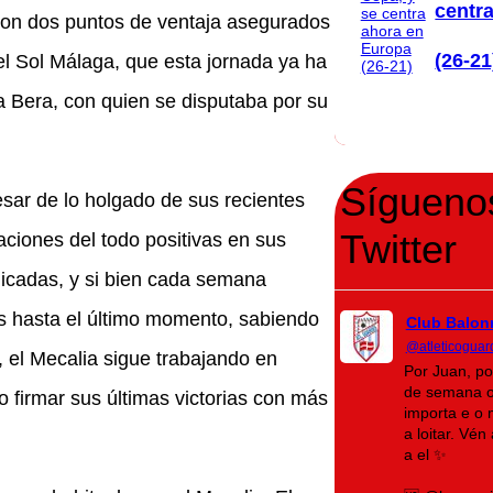
centr
con dos puntos de ventaja asegurados
(26-21
del Sol Málaga, que esta jornada ya ha
 Bera, con quien se disputaba por su
Sígueno
esar de lo holgado de sus recientes
Twitter
ciones del todo positivas en sus
icadas, y si bien cada semana
s hasta el último momento, sabiendo
Club Balon
@atleticoguar
 el Mecalia sigue trabajando en
Por Juan, po
de semana o
o firmar sus últimas victorias con más
importa e o 
a loitar. Vé
a el ✨