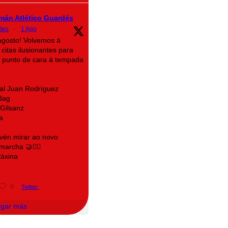
mán Atlético Guardés
des
·
1 Ago
agosto! Volvemos á
citas ilusionantes para
a punto de cara á tempada
al Juan Rodríguez
Bag
Gilsanz
a
 vén mirar ao novo
archa 🤝❤️‍🔥
áxina
6
Twitter
rgar más