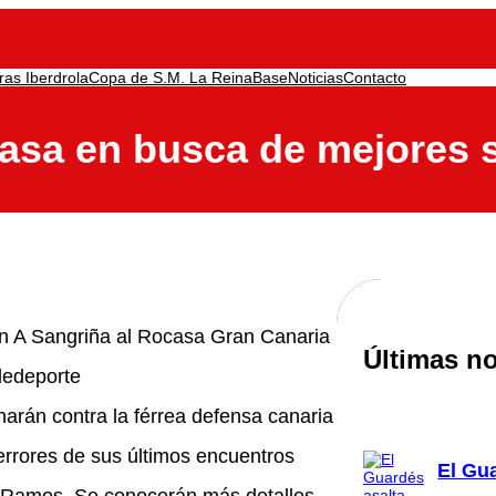
ras Iberdrola
Copa de S.M. La Reina
Base
Noticias
Contacto
casa en busca de mejores
en A Sangriña al Rocasa Gran Canaria
Últimas no
eledeporte
harán contra la férrea defensa canaria
errores de sus últimos encuentros
El Gu