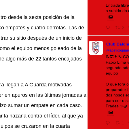
Entrada libr
a subida do
tro desde la sexta posición de la
inco empates y cuatro derrotas. Las de
2
rar su sitio después de un inicio de
Club Balon
omo el equipo menos goleado de la
@atleticoguar
📝🔙👨‍🔧 
 de algo más de 22 tantos encajados
Fabio Lima 
segundo ade
equipo
O que fora c
ra llegan a A Guarda motivadas
preparador fí
r en apuros en las últimas jornadas a
dos nosos eq
para ser o 
 hizo sumar un empate en cada caso.
Prades ✨🤝
la hazaña contra el líder, al que ya
1
uipos se cruzaron en la cuarta