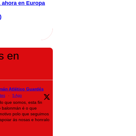
a ahora en Europa
)
s en
mán Atlético Guardés
des
·
5 Ago
lo que somos, esta fin
 balonmán é o que
motivo polo que seguimos
n apoiar ás nosas e honralo