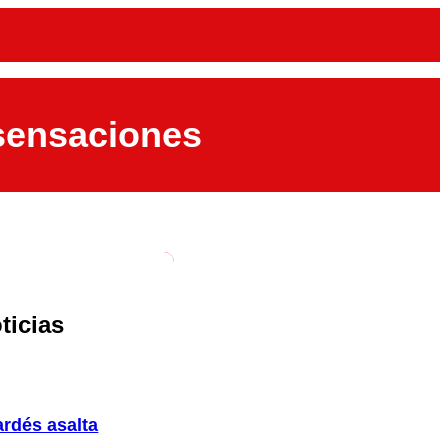
 sensaciones
ticias
ardés asalta