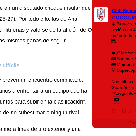
te en un disputado choque insular que
Club Balon
@atleticoguar
25-27). Por todo ello, las de Ana
☀️ Benvido, 
anfitrionas y valerse de la afición de O
acción con 4 
poñer todo 
 las mismas ganas de seguir
🔜
❤️‍🩹 Memori
🚌 Summer 
🚌 Memorial 
difícil”
💙 Supercop
e prevén un encuentro complicado.
Non faltes e
Guardés en m
vamos a enfrentar a un equipo que ha
#ASeguinteP
tos para subir en la clasificación”,
3
a de no subestimar a ningún rival.
Ca
imera línea de tiro exterior y una