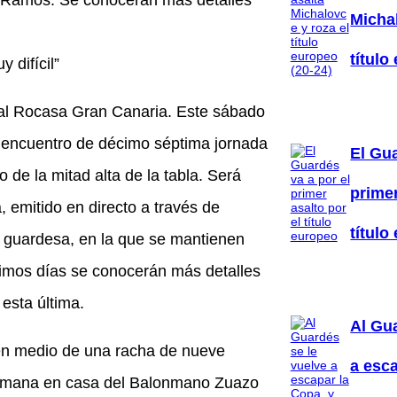
a Ramos. Se conocerán más detalles
Michal
título
 difícil”
a al Rocasa Gran Canaria. Este sábado
l encuentro de décimo séptima jornada
El Gua
o de la mitad alta de la tabla. Será
primer
 emitido en directo a través de
título
la guardesa, en la que se mantienen
ximos días se conocerán más detalles
esta última.
Al Gu
, en medio de una racha de nueve
a esca
semana en casa del Balonmano Zuazo