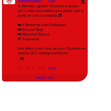
@atleticoguardes
·
1 Ago
☀️ Benvido, agosto! Volvemos á acción
con 4 citas ilusionantes para poñer todo a
punto de cara á tempada 🔜
❤️‍🩹 Memorial Juan Rodríguez
🚌 Summer Bag
🚌 Memorial Gilsanz
💙 Supercopa
Non faltes e vén mirar ao novo Guardés en
marcha 🤝❤️‍🔥 #ASeguintePáxina
3
6
Twitter
Cargar más