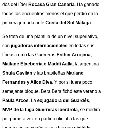
dos del líder
Rocasa Gran Canaria
. Ha ganado
todos los encuentros menos el que perdió en la
primera jornada ante
Costa del Sol Málaga
.
Se trata de una plantilla de un nivel superlativo,
con
jugadoras internacionales
en todas sus
líneas como las Guerreras
Esther Arrojeria,
Maitane Etxeberria o Maddi Aalla
, la argentina
Shula Gavilán
y las brasileñas
Mariane
Fernandes y Alice Diva
. Y por si fuera poco
semejante bloque, Bera Bera fichó este verano a
Paula Arcos
. La
exjugadora del Guardés
,
MVP de la Liga Guerreras Iberdrola
, se medirá
por primera vez en partido oficial a las que
fueron sus compañeras y a las que
visitó la