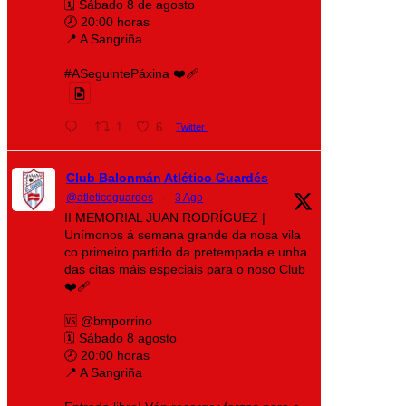
🗓️ Sábado 8 de agosto
🕗 20:00 horas
📍 A Sangriña
#ASeguintePáxina ❤️‍🩹
1
6
Twitter
Club Balonmán Atlético Guardés
@atleticoguardes
·
3 Ago
II MEMORIAL JUAN RODRÍGUEZ |
Unímonos á semana grande da nosa vila
co primeiro partido da pretempada e unha
das citas máis especiais para o noso Club
❤️‍🩹
🆚 @bmporrino
🗓️ Sábado 8 agosto
🕗 20:00 horas
📍 A Sangriña