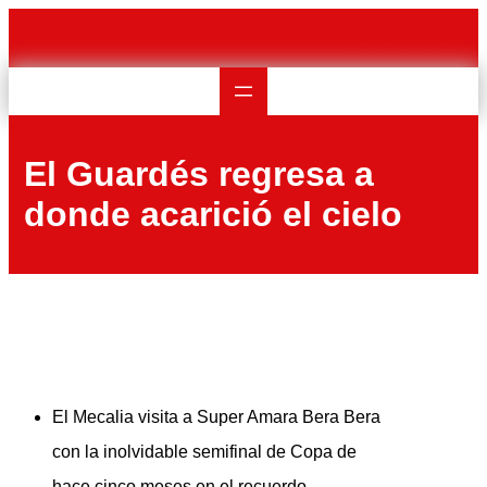
Saltar
al
contenido
El Guardés regresa a
donde acarició el cielo
El Mecalia visita a Super Amara Bera Bera
con la inolvidable semifinal de Copa de
hace cinco meses en el recuerdo