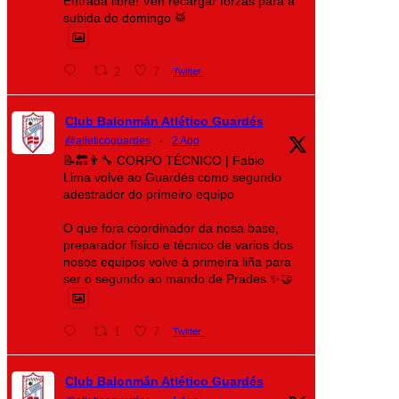
Entrada libre! Vén recargar forzas para a
subida do domingo 🥁
2
7
Twitter
Club Balonmán Atlético Guardés
@atleticoguardes
·
2 Ago
📝🔙👨‍🔧 CORPO TÉCNICO | Fabio
Lima volve ao Guardés como segundo
adestrador do primeiro equipo
O que fora coordinador da nosa base,
preparador físico e técnico de varios dos
nosos equipos volve á primeira liña para
ser o segundo ao mando de Prades ✨🤝
1
7
Twitter
Club Balonmán Atlético Guardés