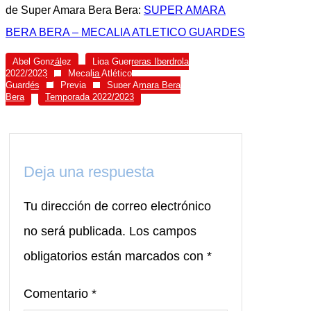
de Super Amara Bera Bera:
SUPER AMARA
BERA BERA – MECALIA ATLETICO GUARDES
Abel González
Liga Guerreras Iberdrola
2022/2023
Mecalia Atlético
Guardés
Previa
Super Amara Bera
Bera
Temporada 2022/2023
Deja una respuesta
Tu dirección de correo electrónico
no será publicada.
Los campos
obligatorios están marcados con
*
Comentario
*