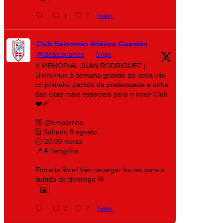
1
7
Twitter
Club Balonmán Atlético Guardés
@atleticoguardes
·
3 Ago
II MEMORIAL JUAN RODRÍGUEZ |
Unímonos á semana grande da nosa vila
co primeiro partido da pretempada e unha
das citas máis especiais para o noso Club
❤️‍🩹
🆚 @bmporrino
🗓️ Sábado 8 agosto
🕗 20:00 horas
📍 A Sangriña
Entrada libre! Vén recargar forzas para a
subida do domingo 🥁
2
7
Twitter