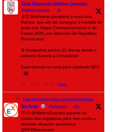
Club Balonmán Atlético Guardés
@atleticoguardes
·
4h
🥈👏 Moitísimos parabéns á nosa Ania
Ramos, que vén de conseguir a medalla de
prata nos Xogos Centroamericanos e do
Caribe 2026 coa Selección de República
Dominicana!
🎯 A palentina anotou 22 dianas dende o
estremo durante a competición
Esperámoste na casa para celebralo 🙌❤️‍🔥
1
6
Twitter
Club Balonmán Atlético Guardés Retuiteado
En Xogo
@enxogog
·
24h
🤾‍♀️ O @AtleticoGuardes garante os
soldos das xogadoras pero non oculta a
delicada situación económica
@RFEBalonmano