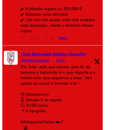
✔️ A débeda supera os 300.000 €
✔️ Búscase nova directiva
✔️ «Se non hai axuda, este club acabará
esta tempada», alerta o directivo Xesús
López
4
11
Twitter
Club Balonmán Atlético Guardés
@atleticoguardes
·
5 Ago
Por Juan, polo que somos, esta fin de
semana o balonmán é o que importa e o
motivo polo que seguimos a loitar. Vén
apoiar ás nosas e honralo a el ✨
🆚 @bmporrino
🗓️ Sábado 8 de agosto
🕗 20:00 horas
📍 A Sangriña
#ASeguintePáxina ❤️‍🩹