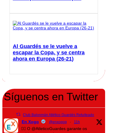
Al Guardés se le vuelve a
escapar la Copa, y se centra
ahora en Europa (26-21)
Síguenos en Twitter
Club Balonmán Atlético Guardés Retuiteado
En Xogo
@enxogog
·
11h
🤾‍♀️ O @AtleticoGuardes garante os