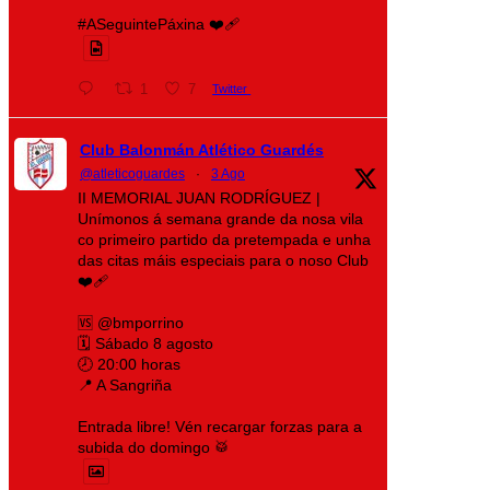
#ASeguintePáxina ❤️‍🩹
1
7
Twitter
Club Balonmán Atlético Guardés
@atleticoguardes
·
3 Ago
II MEMORIAL JUAN RODRÍGUEZ |
Unímonos á semana grande da nosa vila
co primeiro partido da pretempada e unha
das citas máis especiais para o noso Club
❤️‍🩹
🆚 @bmporrino
🗓️ Sábado 8 agosto
🕗 20:00 horas
📍 A Sangriña
Entrada libre! Vén recargar forzas para a
subida do domingo 🥁