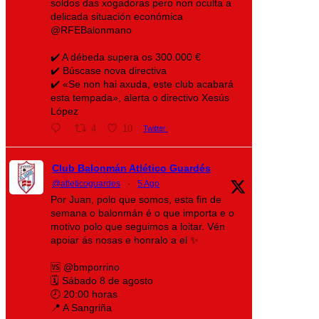
soldos das xogadoras pero non oculta a
delicada situación económica
@RFEBalonmano
✔️ A débeda supera os 300.000 €
✔️ Búscase nova directiva
✔️ «Se non hai axuda, este club acabará
esta tempada», alerta o directivo Xesús
López
4
10
Twitter
Club Balonmán Atlético Guardés
@atleticoguardes
·
5 Ago
Por Juan, polo que somos, esta fin de
semana o balonmán é o que importa e o
motivo polo que seguimos a loitar. Vén
apoiar ás nosas e honralo a el ✨
🆚 @bmporrino
🗓️ Sábado 8 de agosto
🕗 20:00 horas
📍 A Sangriña