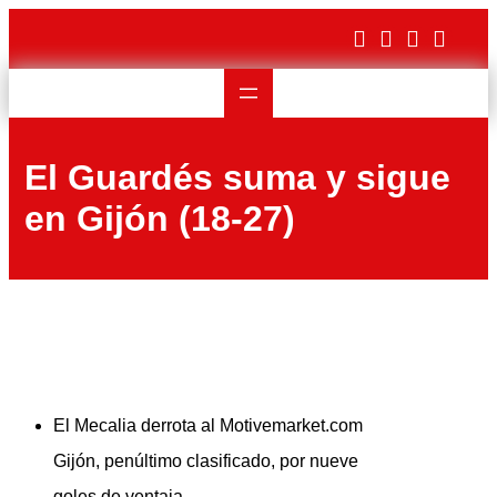
Saltar
al
contenido
El Guardés suma y sigue
en Gijón (18-27)
El Mecalia derrota al Motivemarket.com
Gijón, penúltimo clasificado, por nueve
goles de ventaja