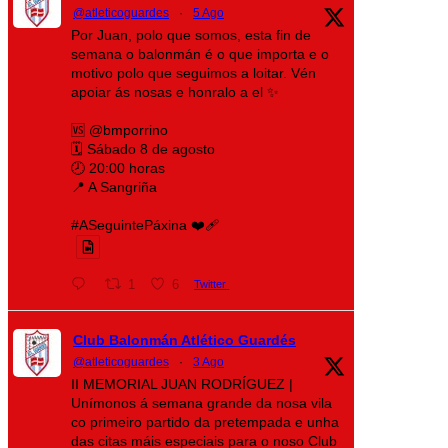
@atleticoguardes
·
5 Ago
Por Juan, polo que somos, esta fin de
semana o balonmán é o que importa e o
motivo polo que seguimos a loitar. Vén
apoiar ás nosas e honralo a el ✨
🆚 @bmporrino
🗓️ Sábado 8 de agosto
🕗 20:00 horas
📍 A Sangriña
#ASeguintePáxina ❤️‍🩹
1
6
Twitter
Club Balonmán Atlético Guardés
@atleticoguardes
·
3 Ago
II MEMORIAL JUAN RODRÍGUEZ |
Unímonos á semana grande da nosa vila
co primeiro partido da pretempada e unha
das citas máis especiais para o noso Club