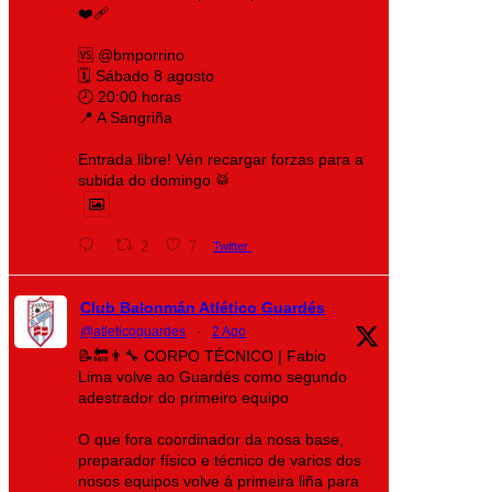
❤️‍🩹
🆚 @bmporrino
🗓️ Sábado 8 agosto
🕗 20:00 horas
📍 A Sangriña
Entrada libre! Vén recargar forzas para a
subida do domingo 🥁
2
7
Twitter
Club Balonmán Atlético Guardés
@atleticoguardes
·
2 Ago
📝🔙👨‍🔧 CORPO TÉCNICO | Fabio
Lima volve ao Guardés como segundo
adestrador do primeiro equipo
O que fora coordinador da nosa base,
preparador físico e técnico de varios dos
nosos equipos volve á primeira liña para