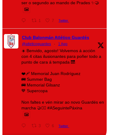
ser o segundo ao mando de Prades ✨🤝
1
7
Twitter
Club Balonmán Atlético Guardés
@atleticoguardes
·
1 Ago
☀️ Benvido, agosto! Volvemos á acción
con 4 citas ilusionantes para poñer todo a
punto de cara á tempada 🔜
❤️‍🩹 Memorial Juan Rodríguez
🚌 Summer Bag
🚌 Memorial Gilsanz
💙 Supercopa
Non faltes e vén mirar ao novo Guardés en
marcha 🤝❤️‍🔥 #ASeguintePáxina
3
6
Twitter