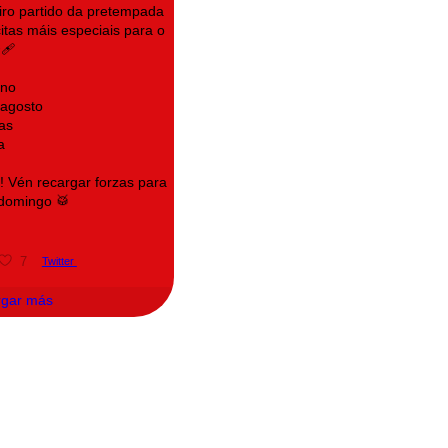
eiro partido da pretempada
itas máis especiais para o
‍🩹
ino
 agosto
as
a
e! Vén recargar forzas para
 domingo 🥁
7
Twitter
rgar más