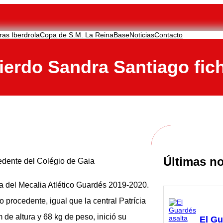
ras Iberdrola
Copa de S.M. La Reina
Base
Noticias
Contacto
uierdo Sandra Santiago fich
Últimas no
edente del Colégio de Gaia
a del Mecalia Atlético Guardés 2019-2020.
 procedente, igual que la central Patrícia
 de altura y 68 kg de peso, inició su
El Gu