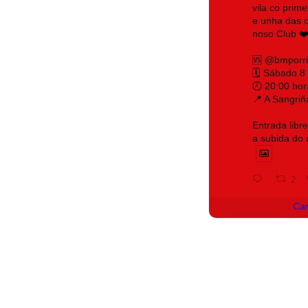
vila co prim
e unha das c
noso Club ❤️
🆚 @bmporr
🗓️ Sábado 8
🕗 20:00 hor
📍 A Sangriñ
Entrada libr
a subida do
2
Ca