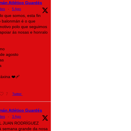
mán Atlético Guardés
des
·
5 Ago
lo que somos, esta fin
 balonmán é o que
motivo polo que seguimos
n apoiar ás nosas e honralo
ino
 de agosto
as
a
xina ❤️‍🩹
7
Twitter
mán Atlético Guardés
des
·
3 Ago
AL JUAN RODRÍGUEZ
á semana grande da nosa