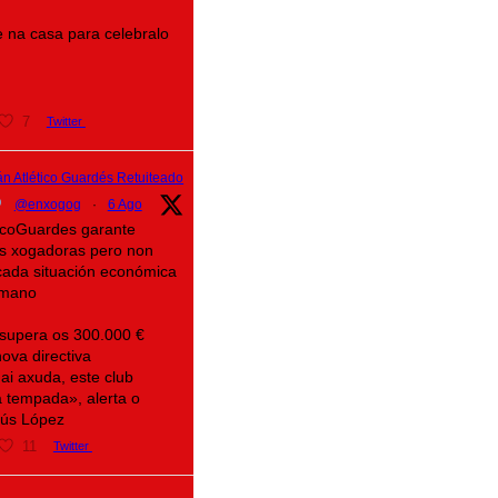
 na casa para celebralo
7
Twitter
n Atlético Guardés Retuiteado
@enxogog
·
6 Ago
eticoGuardes garante
as xogadoras pero non
icada situación económica
mano
 supera os 300.000 €
ova directiva
ai axuda, este club
 tempada», alerta o
sús López
11
Twitter