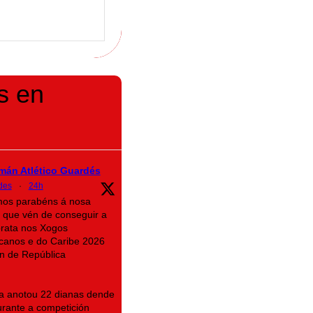
s en
mán Atlético Guardés
des
·
24h
imos parabéns á nosa
 que vén de conseguir a
prata nos Xogos
canos e do Caribe 2026
n de República
na anotou 22 dianas dende
rante a competición