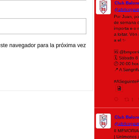
Club Balon
@atleticoguar
Por Juan, po
de semana o
importa e o 
a loitar. Vé
a el ✨
este navegador para la próxima vez
🆚 @bmporr
🗓️ Sábado 8
🕗 20:00 hor
📍 A Sangriñ
#ASeguintePá
1
Club Balon
@atleticoguar
II MEMORI
| Unímonos 