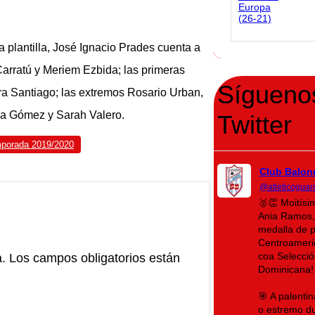
 plantilla, José Ignacio Prades cuenta a
 Carratú y Meriem Ezbida; las primeras
Sígueno
a Santiago; las extremos Rosario Urban,
rla Gómez y Sarah Valero.
Twitter
porada 2019/2020
Club Balon
@atleticoguar
🥈👏 Moitís
Ania Ramos,
medalla de 
Centroameri
coa Selecció
a.
Los campos obligatorios están
Dominicana!
🎯 A palenti
o estremo du