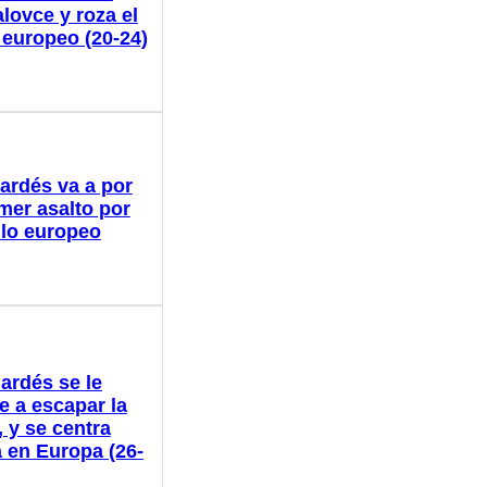
lovce y roza el
o europeo (20-24)
ardés va a por
imer asalto por
tulo europeo
ardés se le
e a escapar la
 y se centra
 en Europa (26-