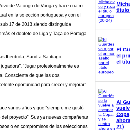
Micha
 Povo de Valongo do Vouga y hace cuatro
títul
tual en la selección portuguesa y con el
 sub 17 de 2013 siendo distinguida
ás el doblete de Liga y Taça de Portugal
El Gu
el pr
as Iberdrola, Sandra Santiago
el tí
o jugadora”. “Jugar profesionalmente es
a. Consciente de que las dos
elente oportunidad para crecer y mejorar”
Al Gu
vuelv
hace varios años y que “siempre me gustó
Copa,
rte del proyecto”. Sus ya nuevas compañeras
ahora
21)
stosos o en compromisos de las selecciones