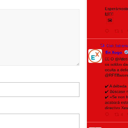
Esperámoste
🙌❤️‍🔥
1
Club Balonmá
En Xogo
🤾‍♀️ O @Atl
os soldos d
oculta a del
@RFEBalon
✔️ A débeda
✔️ Búscase n
✔️ «Se non h
acabará esta
directivo Xe
4