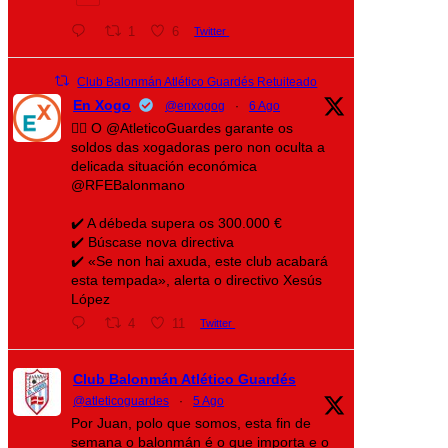
1
6
Twitter
Club Balonmán Atlético Guardés Retuiteado
En Xogo
@enxogog
·
6 Ago
🤾‍♀️ O @AtleticoGuardes garante os
soldos das xogadoras pero non oculta a
delicada situación económica
@RFEBalonmano
✔️ A débeda supera os 300.000 €
✔️ Búscase nova directiva
✔️ «Se non hai axuda, este club acabará
esta tempada», alerta o directivo Xesús
López
4
11
Twitter
Club Balonmán Atlético Guardés
@atleticoguardes
·
5 Ago
Por Juan, polo que somos, esta fin de
semana o balonmán é o que importa e o