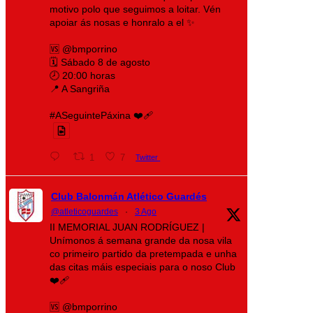
motivo polo que seguimos a loitar. Vén
apoiar ás nosas e honralo a el ✨
🆚 @bmporrino
🗓️ Sábado 8 de agosto
🕗 20:00 horas
📍 A Sangriña
#ASeguintePáxina ❤️‍🩹
1
7
Twitter
Club Balonmán Atlético Guardés
@atleticoguardes
·
3 Ago
II MEMORIAL JUAN RODRÍGUEZ |
Unímonos á semana grande da nosa vila
co primeiro partido da pretempada e unha
das citas máis especiais para o noso Club
❤️‍🩹
🆚 @bmporrino