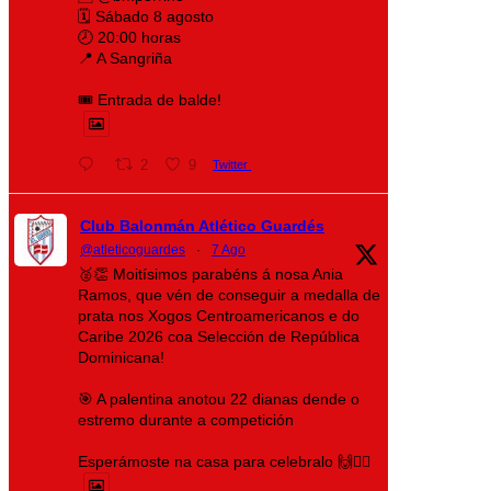
🗓️ Sábado 8 agosto
🕗 20:00 horas
📍 A Sangriña
🎟️ Entrada de balde!
2
9
Twitter
Club Balonmán Atlético Guardés
@atleticoguardes
·
7 Ago
🥈👏 Moitísimos parabéns á nosa Ania
Ramos, que vén de conseguir a medalla de
prata nos Xogos Centroamericanos e do
Caribe 2026 coa Selección de República
Dominicana!
🎯 A palentina anotou 22 dianas dende o
estremo durante a competición
Esperámoste na casa para celebralo 🙌❤️‍🔥