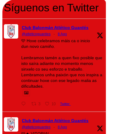
Síguenos en Twitter
Club Balonmán Atlético Guardés
@atleticoguardes
·
8 Ago
🩵 Hoxe celebramos máis ca o inicio
dun novo camiño.
Lembramos tamén a quen fixo posible que
isto saíra adiante no momento menos
sinxelo co seu esforzo e traballo.
Lembramos unha paixón que nos inspira a
continuar hoxe con ese legado malia as
dificultades.
3
10
Twitter
Club Balonmán Atlético Guardés
@atleticoguardes
·
8 Ago
🩵🔥 VITORIA!