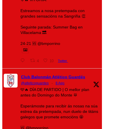
Estreamos a nosa pretempada con
grandes sensacións na Sangriña 👏
Seguinte parada: Summer Bag en
Villacelama 🔜
24-21 🆚 @bmporrino
4
10
Twitter
Club Balonmán Atlético Guardés
@atleticoguardes
·
8 Ago
🩵🔥 DÍA DE PARTIDO | O mellor plan
antes do Domingo do Monte 🥁
Esperámoste para recibir ás nosas na súa
estrea da pretempada, nun duelo de titáns
galegos que promete emocións 🤩
🆚 @bmporrino