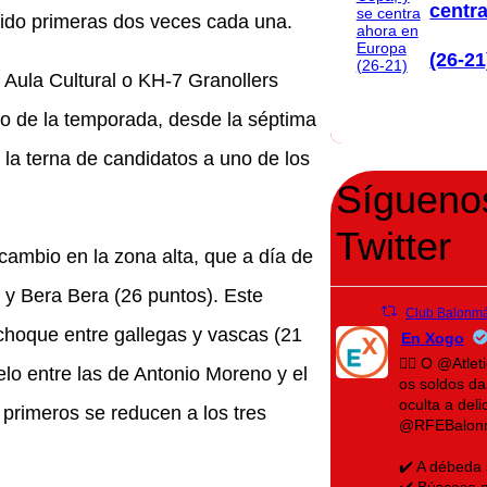
centr
sido primeras dos veces cada una.
(26-21
Aula Cultural o KH-7 Granollers
cio de la temporada, desde la séptima
a terna de candidatos a uno de los
Sígueno
Twitter
cambio en la zona alta, que a día de
 y Bera Bera (26 puntos). Este
Club Balonmá
 choque entre gallegas y vascas (21
En Xogo
🤾‍♀️ O @Atl
elo entre las de Antonio Moreno y el
os soldos d
oculta a del
o primeros se reducen a los tres
@RFEBalon
✔️ A débeda
✔️ Búscase n