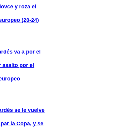
ovce y roza el
 europeo (20-24)
rdés va a por el
 asalto por el
 europeo
ardés se le vuelve
par la Copa, y se