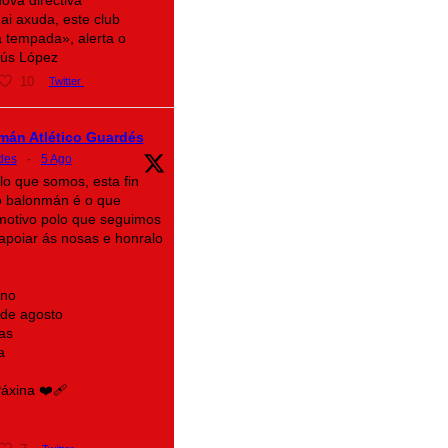
ai axuda, este club
 tempada», alerta o
sús López
10
Twitter
mán Atlético Guardés
des
·
5 Ago
lo que somos, esta fin
 balonmán é o que
motivo polo que seguimos
n apoiar ás nosas e honralo
ino
 de agosto
as
a
xina ❤️‍🩹