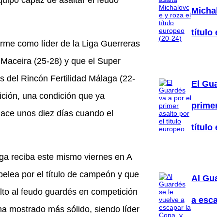
equipo capaz de asaltar el feudo
Michal
título
rme como líder de la Liga Guerreras
 Maceira (25-28) y que el Super
del Rincón Fertilidad Málaga (22-
El Gua
ición, una condición que ya
primer
hace unos diez días cuando el
título
iga reciba este mismo viernes en A
pelea por el título de campeón y que
Al Gu
lto al feudo guardés en competición
a esca
ha mostrado más sólido, siendo líder