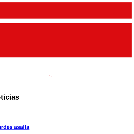
ticias
ardés asalta