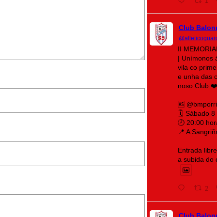
1
Club Balon
@atleticoguar
II MEMORI
| Unímonos 
vila co prim
e unha das c
noso Club ❤️
🆚 @bmporr
🗓️ Sábado 8
🕗 20:00 hor
📍 A Sangriñ
Entrada libr
a subida do
2
Club Balon