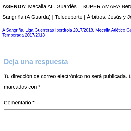
AGENDA
: Mecalia Atl. Guardés – SUPER AMARA Bera 
Sangriña (A Guarda) | Teledeporte | Árbitros: Jesús y 
A Sangriña
, 
Liga Guerreras Iberdrola 2017/2018
, 
Mecalia Atlético 
Temporada 2017/2018
Deja una respuesta
Tu dirección de correo electrónico no será publicada.
marcados con
*
Comentario
*