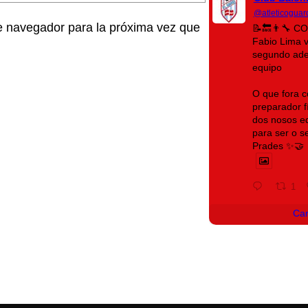
@atleticoguar
e navegador para la próxima vez que
📝🔙👨‍🔧 
Fabio Lima 
segundo ade
equipo
O que fora c
preparador fí
dos nosos eq
para ser o 
Prades ✨🤝
1
Ca