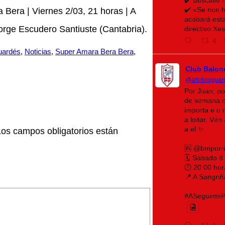
✔️ «Se non h
Bera | Viernes 2/03, 21 horas | A
acabará esta
Jorge Escudero Santiuste (Cantabria).
directivo Xe
4
Guardés
, 
Noticias
, 
Super Amara Bera Bera
, 
Club Balon
@atleticoguar
Por Juan, po
de semana o
importa e o 
a loitar. Vé
a el ✨
Los campos obligatorios están
🆚 @bmporr
🗓️ Sábado 8
🕗 20:00 hor
📍 A Sangriñ
#ASeguintePá