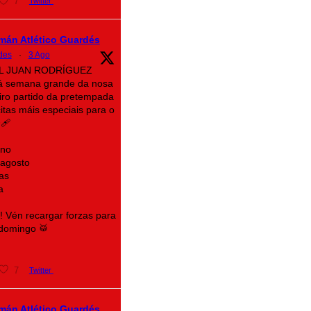
7
Twitter
mán Atlético Guardés
des
·
3 Ago
AL JUAN RODRÍGUEZ
á semana grande da nosa
eiro partido da pretempada
itas máis especiais para o
‍🩹
ino
 agosto
as
a
e! Vén recargar forzas para
 domingo 🥁
7
Twitter
mán Atlético Guardés