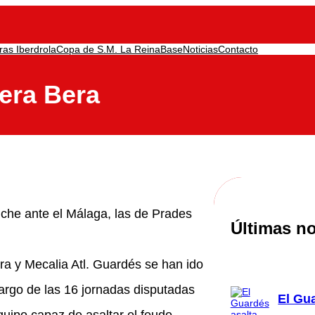
ras Iberdrola
Copa de S.M. La Reina
Base
Noticias
Contacto
Bera Bera
Puche ante el Málaga, las de Prades
Últimas no
 y Mecalia Atl. Guardés se han ido
 largo de las 16 jornadas disputadas
El Gu