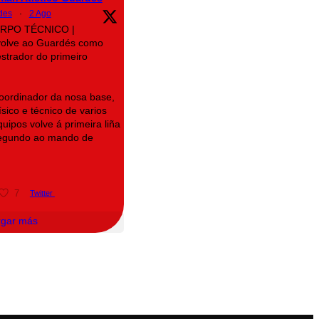
des
·
2 Ago
CORPO TÉCNICO |
volve ao Guardés como
strador do primeiro
oordinador da nosa base,
sico e técnico de varios
uipos volve á primeira liña
segundo ao mando de
7
Twitter
rgar más