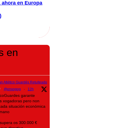
a ahora en Europa
)
s en
n Atlético Guardés Retuiteado
@enxogog
·
12h
eticoGuardes garante
as xogadoras pero non
icada situación económica
mano
 supera os 300.000 €
ova directiva