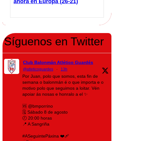
ahora en Europa (26-21)
Síguenos en Twitter
Club Balonmán Atlético Guardés
@atleticoguardes
·
13h
Por Juan, polo que somos, esta fin de
semana o balonmán é o que importa e o
motivo polo que seguimos a loitar. Vén
apoiar ás nosas e honralo a el ✨
🆚 @bmporrino
🗓️ Sábado 8 de agosto
🕗 20:00 horas
📍 A Sangriña
#ASeguintePáxina ❤️‍🩹