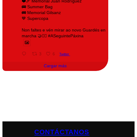
❤️‍🩹 Memorial Juan Rodríguez
🚌 Summer Bag
🚌 Memorial Gilsanz
💙 Supercopa
Non faltes e vén mirar ao novo Guardés en
marcha 🤝❤️‍🔥 #ASeguintePáxina
3
6
Twitter
Cargar más
CONTÁCTANOS