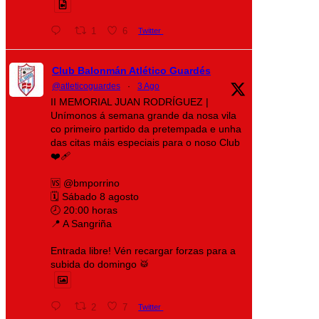
1
6
Twitter
Club Balonmán Atlético Guardés
@atleticoguardes
·
3 Ago
II MEMORIAL JUAN RODRÍGUEZ |
Unímonos á semana grande da nosa vila
co primeiro partido da pretempada e unha
das citas máis especiais para o noso Club
❤️‍🩹
🆚 @bmporrino
🗓️ Sábado 8 agosto
🕗 20:00 horas
📍 A Sangriña
Entrada libre! Vén recargar forzas para a
subida do domingo 🥁
2
7
Twitter