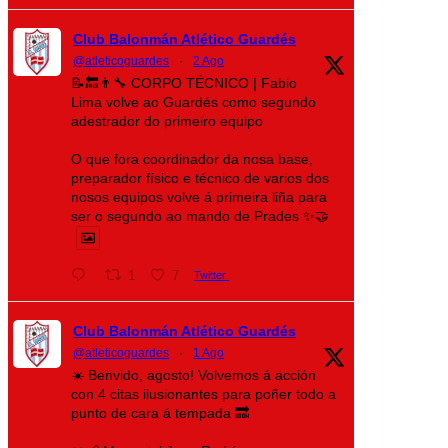
Club Balonmán Atlético Guardés
@atleticoguardes
·
2 Ago
📝🔙👨‍🔧 CORPO TÉCNICO | Fabio
Lima volve ao Guardés como segundo
adestrador do primeiro equipo
O que fora coordinador da nosa base,
preparador físico e técnico de varios dos
nosos equipos volve á primeira liña para
ser o segundo ao mando de Prades ✨🤝
1
7
Twitter
Club Balonmán Atlético Guardés
@atleticoguardes
·
1 Ago
☀️ Benvido, agosto! Volvemos á acción
con 4 citas ilusionantes para poñer todo a
punto de cara á tempada 🔜