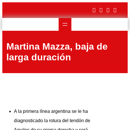
Saltar
al
contenido
Martina Mazza, baja de
larga duración
A la primera línea argentina se le ha
diagnosticado la rotura del tendón de
Aquiles de su pierna derecha y será