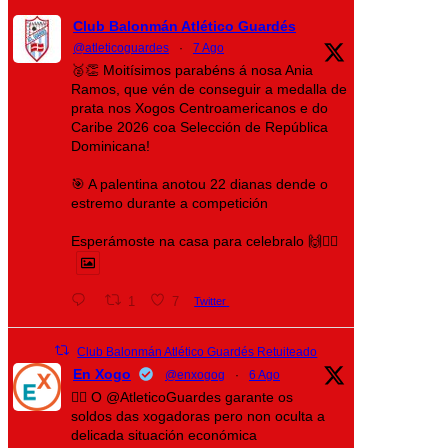
Club Balonmán Atlético Guardés
@atleticoguardes
·
7 Ago
🥈👏 Moitísimos parabéns á nosa Ania
Ramos, que vén de conseguir a medalla de
prata nos Xogos Centroamericanos e do
Caribe 2026 coa Selección de República
Dominicana!
🎯 A palentina anotou 22 dianas dende o
estremo durante a competición
Esperámoste na casa para celebralo 🙌❤️‍🔥
1
7
Twitter
Club Balonmán Atlético Guardés Retuiteado
En Xogo
@enxogog
·
6 Ago
🤾‍♀️ O @AtleticoGuardes garante os
soldos das xogadoras pero non oculta a
delicada situación económica