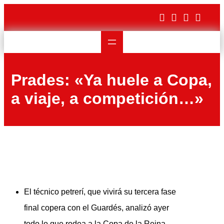
Saltar
al
contenido
Prades: «Ya huele a Copa,
a viaje, a competición…»
El técnico petrerí, que vivirá su tercera fase
final copera con el Guardés, analizó ayer
todo lo que rodea a la Copa de la Reina