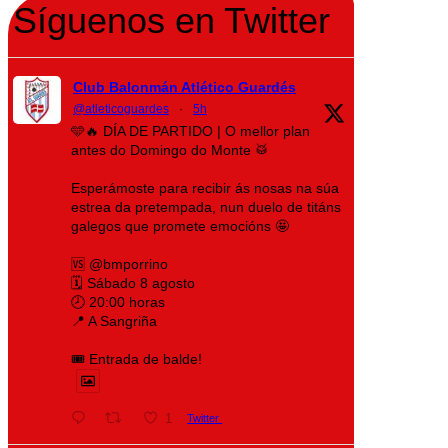
Síguenos en Twitter
Club Balonmán Atlético Guardés
@atleticoguardes
·
5h
🩵🔥 DÍA DE PARTIDO | O mellor plan
antes do Domingo do Monte 🥁
Esperámoste para recibir ás nosas na súa
estrea da pretempada, nun duelo de titáns
galegos que promete emocións 🤩
🆚 @bmporrino
🗓️ Sábado 8 agosto
🕗 20:00 horas
📍 A Sangriña
🎟️ Entrada de balde!
1
Twitter