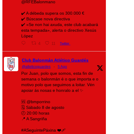
@RFEBalonmano
✔️ A débeda supera os 300.000 €
✔️ Búscase nova directiva
✔️ «Se non hai axuda, este club acabará
esta tempada», alerta o directivo Xesús
López
4
11
Twitter
Club Balonmán Atlético Guardés
@atleticoguardes
·
5 Ago
Por Juan, polo que somos, esta fin de
semana o balonmán é o que importa e o
motivo polo que seguimos a loitar. Vén
apoiar ás nosas e honralo a el ✨
🆚 @bmporrino
🗓️ Sábado 8 de agosto
🕗 20:00 horas
📍 A Sangriña
#ASeguintePáxina ❤️‍🩹