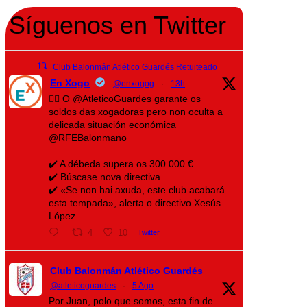
Síguenos en Twitter
Club Balonmán Atlético Guardés Retuiteado
En Xogo
@enxogog
·
13h
🤾‍♀️ O @AtleticoGuardes garante os
soldos das xogadoras pero non oculta a
delicada situación económica
@RFEBalonmano
✔️ A débeda supera os 300.000 €
✔️ Búscase nova directiva
✔️ «Se non hai axuda, este club acabará
esta tempada», alerta o directivo Xesús
López
4
10
Twitter
Club Balonmán Atlético Guardés
@atleticoguardes
·
5 Ago
Por Juan, polo que somos, esta fin de