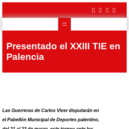
Saltar
al
contenido
Presentado el XXIII TIE en
Palencia
Las Guerreras de Carlos Viver disputarán en
el Pabellón Municipal de Deportes palentino,
del 21 al 23 de marzo, este torneo ante los