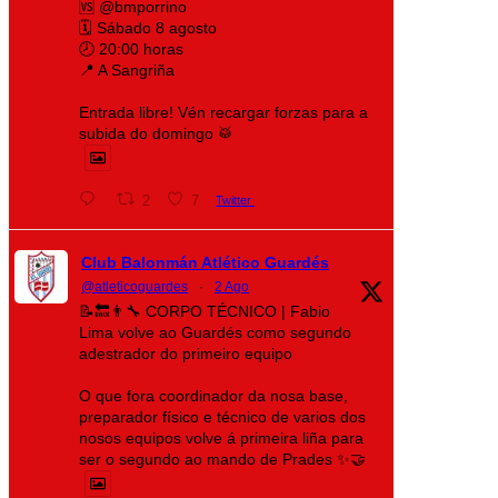
🆚 @bmporrino
🗓️ Sábado 8 agosto
🕗 20:00 horas
📍 A Sangriña
Entrada libre! Vén recargar forzas para a
subida do domingo 🥁
2
7
Twitter
Club Balonmán Atlético Guardés
@atleticoguardes
·
2 Ago
📝🔙👨‍🔧 CORPO TÉCNICO | Fabio
Lima volve ao Guardés como segundo
adestrador do primeiro equipo
O que fora coordinador da nosa base,
preparador físico e técnico de varios dos
nosos equipos volve á primeira liña para
ser o segundo ao mando de Prades ✨🤝