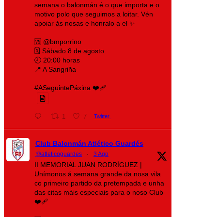
semana o balonmán é o que importa e o
motivo polo que seguimos a loitar. Vén
apoiar ás nosas e honralo a el ✨
🆚 @bmporrino
🗓️ Sábado 8 de agosto
🕗 20:00 horas
📍 A Sangriña
#ASeguintePáxina ❤️‍🩹
1
7
Twitter
Club Balonmán Atlético Guardés
@atleticoguardes
·
3 Ago
II MEMORIAL JUAN RODRÍGUEZ |
Unímonos á semana grande da nosa vila
co primeiro partido da pretempada e unha
das citas máis especiais para o noso Club
❤️‍🩹