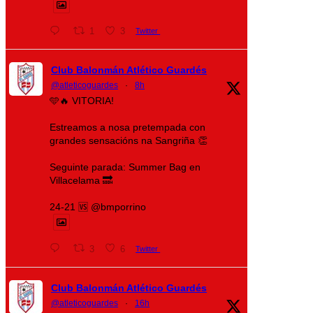
1
3
Twitter
Club Balonmán Atlético Guardés
@atleticoguardes
·
8h
🩵🔥 VITORIA!
Estreamos a nosa pretempada con
grandes sensacións na Sangriña 👏
Seguinte parada: Summer Bag en
Villacelama 🔜
24-21 🆚 @bmporrino
3
6
Twitter
Club Balonmán Atlético Guardés
@atleticoguardes
·
16h