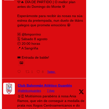
🩵🔥 DÍA DE PARTIDO | O mellor plan
antes do Domingo do Monte 🥁
Esperámoste para recibir ás nosas na súa
estrea da pretempada, nun duelo de titáns
galegos que promete emocións 🤩
🆚 @bmporrino
🗓️ Sábado 8 agosto
🕗 20:00 horas
📍 A Sangriña
🎟️ Entrada de balde!
1
8
Twitter
Club Balonmán Atlético Guardés
@atleticoguardes
·
7 Ago
🥈👏 Moitísimos parabéns á nosa Ania
Ramos, que vén de conseguir a medalla de
prata nos Xogos Centroamericanos e do