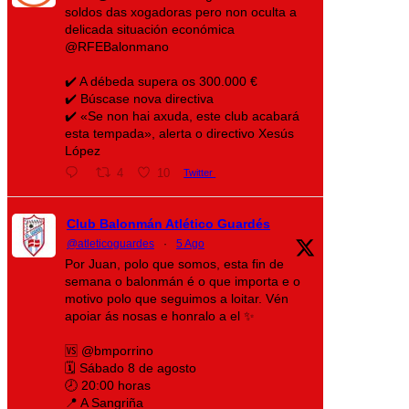
soldos das xogadoras pero non oculta a
delicada situación económica
@RFEBalonmano
✔️ A débeda supera os 300.000 €
✔️ Búscase nova directiva
✔️ «Se non hai axuda, este club acabará
esta tempada», alerta o directivo Xesús
López
4
10
Twitter
Club Balonmán Atlético Guardés
@atleticoguardes
·
5 Ago
Por Juan, polo que somos, esta fin de
semana o balonmán é o que importa e o
motivo polo que seguimos a loitar. Vén
apoiar ás nosas e honralo a el ✨
🆚 @bmporrino
🗓️ Sábado 8 de agosto
🕗 20:00 horas
📍 A Sangriña