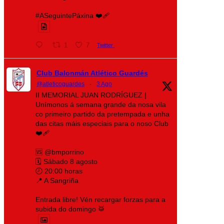
#ASeguintePáxina ❤️‍🩹
1
7
Twitter
Club Balonmán Atlético Guardés
@atleticoguardes
·
3 Ago
II MEMORIAL JUAN RODRÍGUEZ |
Unímonos á semana grande da nosa vila
co primeiro partido da pretempada e unha
das citas máis especiais para o noso Club
❤️‍🩹
🆚 @bmporrino
🗓️ Sábado 8 agosto
🕗 20:00 horas
📍 A Sangriña
Entrada libre! Vén recargar forzas para a
subida do domingo 🥁