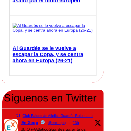
asalto por el título europeo
Al Guardés se le vuelve a
escapar la Copa, y se centra
ahora en Europa (26-21)
Síguenos en Twitter
Club Balonmán Atlético Guardés Retuiteado
En Xogo
@enxogog
·
13h
🤾‍♀️ O @AtleticoGuardes garante os