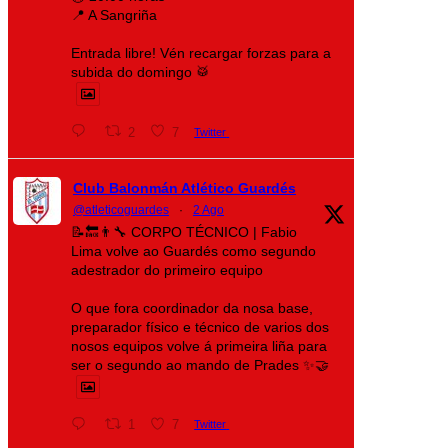
📍 A Sangriña
Entrada libre! Vén recargar forzas para a
subida do domingo 🥁
2
7
Twitter
Club Balonmán Atlético Guardés
@atleticoguardes
·
2 Ago
📝🔙👨‍🔧 CORPO TÉCNICO | Fabio
Lima volve ao Guardés como segundo
adestrador do primeiro equipo
O que fora coordinador da nosa base,
preparador físico e técnico de varios dos
nosos equipos volve á primeira liña para
ser o segundo ao mando de Prades ✨🤝
1
7
Twitter