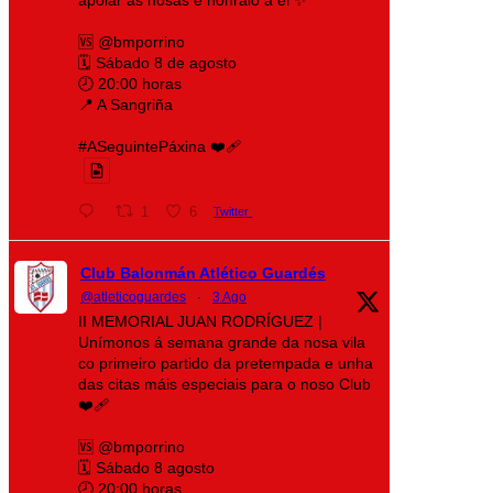
🆚 @bmporrino
🗓️ Sábado 8 de agosto
🕗 20:00 horas
📍 A Sangriña
#ASeguintePáxina ❤️‍🩹
1
6
Twitter
Club Balonmán Atlético Guardés
@atleticoguardes
·
3 Ago
II MEMORIAL JUAN RODRÍGUEZ |
Unímonos á semana grande da nosa vila
co primeiro partido da pretempada e unha
das citas máis especiais para o noso Club
❤️‍🩹
🆚 @bmporrino
🗓️ Sábado 8 agosto
🕗 20:00 horas