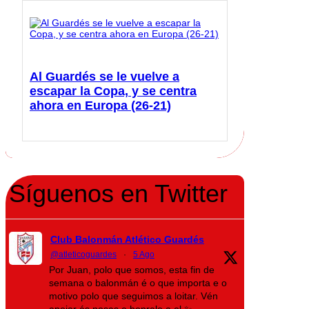
Al Guardés se le vuelve a
escapar la Copa, y se centra
ahora en Europa (26-21)
Síguenos en Twitter
Club Balonmán Atlético Guardés
@atleticoguardes
·
5 Ago
Por Juan, polo que somos, esta fin de
semana o balonmán é o que importa e o
motivo polo que seguimos a loitar. Vén
apoiar ás nosas e honralo a el ✨