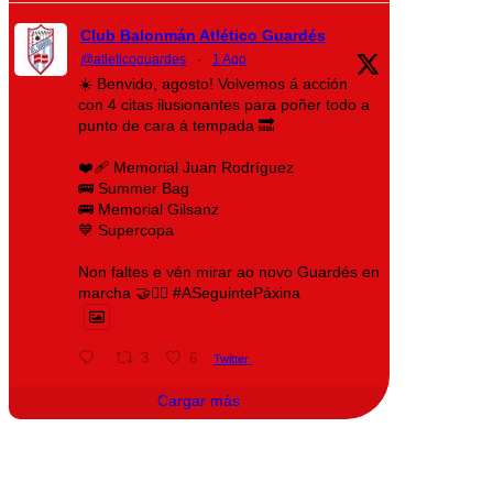
Club Balonmán Atlético Guardés
@atleticoguardes
·
1 Ago
☀️ Benvido, agosto! Volvemos á acción
con 4 citas ilusionantes para poñer todo a
punto de cara á tempada 🔜
❤️‍🩹 Memorial Juan Rodríguez
🚌 Summer Bag
🚌 Memorial Gilsanz
💙 Supercopa
Non faltes e vén mirar ao novo Guardés en
marcha 🤝❤️‍🔥 #ASeguintePáxina
3
6
Twitter
Cargar más