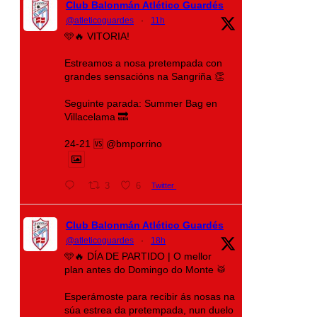
Club Balonmán Atlético Guardés
@atleticoguardes
·
11h
🩵🔥 VITORIA!
Estreamos a nosa pretempada con
grandes sensacións na Sangriña 👏
Seguinte parada: Summer Bag en
Villacelama 🔜
24-21 🆚 @bmporrino
3
6
Twitter
Club Balonmán Atlético Guardés
@atleticoguardes
·
18h
🩵🔥 DÍA DE PARTIDO | O mellor
plan antes do Domingo do Monte 🥁
Esperámoste para recibir ás nosas na
súa estrea da pretempada, nun duelo