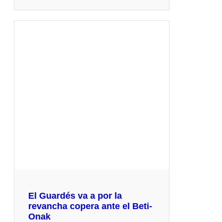
El Guardés va a por la
revancha copera ante el Beti-
Onak