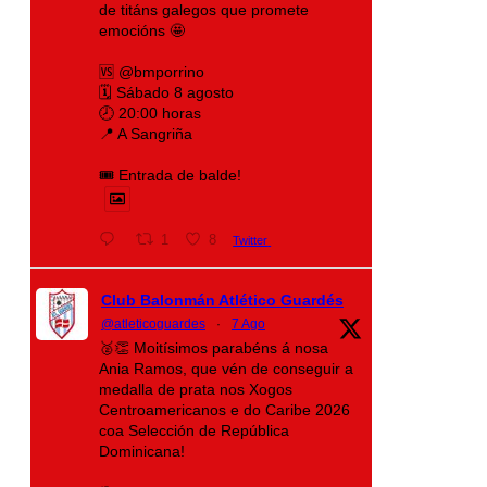
de titáns galegos que promete
emocións 🤩
🆚 @bmporrino
🗓️ Sábado 8 agosto
🕗 20:00 horas
📍 A Sangriña
🎟️ Entrada de balde!
1
8
Twitter
Club Balonmán Atlético Guardés
@atleticoguardes
·
7 Ago
🥈👏 Moitísimos parabéns á nosa
Ania Ramos, que vén de conseguir a
medalla de prata nos Xogos
Centroamericanos e do Caribe 2026
coa Selección de República
Dominicana!