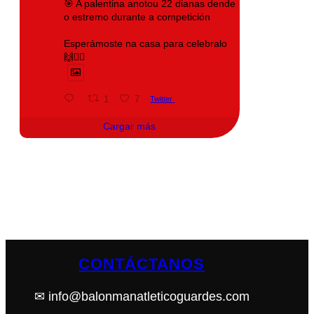
🎯 A palentina anotou 22 dianas dende
o estremo durante a competición
Esperámoste na casa para celebralo
🙌❤️‍🔥
1
7
Twitter
Cargar más
CONTÁCTANOS
✉ info@balonmanatleticoguardes.com