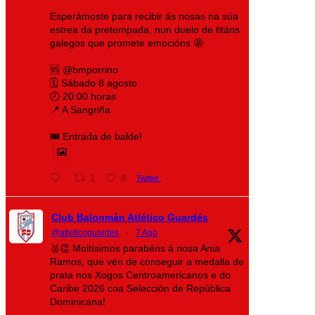
Esperámoste para recibir ás nosas na súa
estrea da pretempada, nun duelo de titáns
galegos que promete emocións 🤩
🆚 @bmporrino
🗓️ Sábado 8 agosto
🕗 20:00 horas
📍 A Sangriña
🎟️ Entrada de balde!
1
8
Twitter
Club Balonmán Atlético Guardés
@atleticoguardes
·
7 Ago
🥈👏 Moitísimos parabéns á nosa Ania
Ramos, que vén de conseguir a medalla de
prata nos Xogos Centroamericanos e do
Caribe 2026 coa Selección de República
Dominicana!