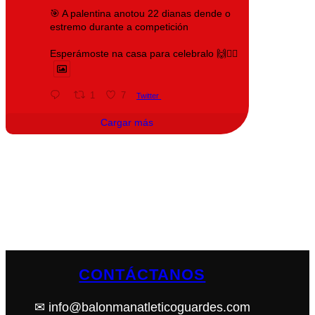
🎯 A palentina anotou 22 dianas dende o
estremo durante a competición
Esperámoste na casa para celebralo 🙌❤️‍🔥
1
7
Twitter
Cargar más
CONTÁCTANOS
✉ info@balonmanatleticoguardes.com