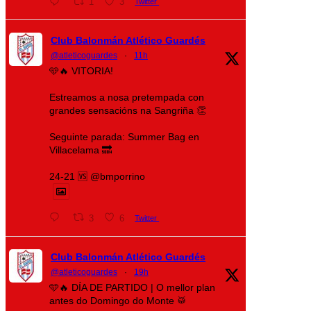
1
3
Twitter
Club Balonmán Atlético Guardés
@atleticoguardes
·
11h
🩵🔥 VITORIA!
Estreamos a nosa pretempada con
grandes sensacións na Sangriña 👏
Seguinte parada: Summer Bag en
Villacelama 🔜
24-21 🆚 @bmporrino
3
6
Twitter
Club Balonmán Atlético Guardés
@atleticoguardes
·
19h
🩵🔥 DÍA DE PARTIDO | O mellor plan
antes do Domingo do Monte 🥁