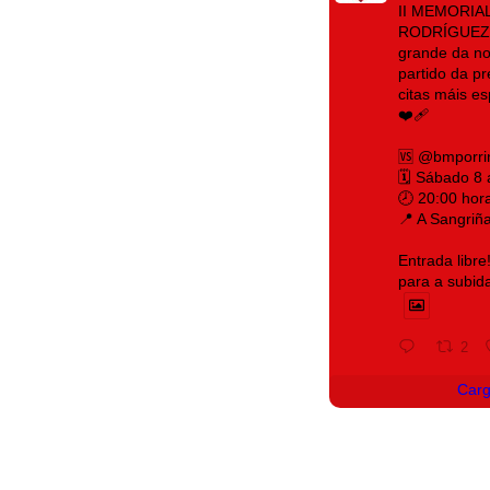
II MEMORIA
RODRÍGUEZ 
grande da no
partido da p
citas máis e
❤️‍🩹
🆚 @bmporri
🗓️ Sábado 8
🕗 20:00 hor
📍 A Sangriñ
Entrada libre
para a subid
2
Car