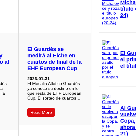
Micha
título
24)
El Guardés se
El Gu
y
medirá al Elche en
el pri
o al
cuartos de final de la
el tít
EHF European Cup
2026-01-31
rdés
El Mecalia Atlético Guardés
na
ya conoce su destino en lo
 la
que resta de EHF European
Cup. El sorteo de cuartos…
Al Gu
Read More
vuelve
Copa,
ahora
21)