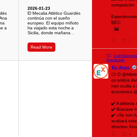
competición
2026-01-23
rdés
El Mecalia Atlético Guardés
Esperámoste 
 Ana
continúa con el sueño
🙌❤️‍🔥
una
europeo. El equipo miñoto
se a
ha viajado esta noche a
Sicilia, donde mañana…
1
Read More
Club Balonmán
Retuiteado
En Xogo
🤾‍♀️ O @Atle
os soldos da
non oculta a 
económica 
✔️ A débeda 
✔️ Búscase n
✔️ «Se non h
acabará esta
directivo Xe
4