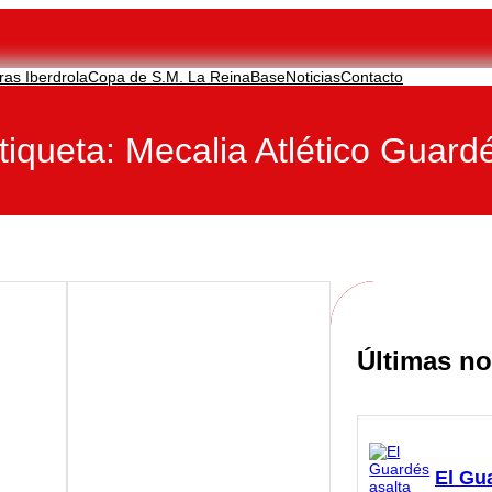
ras Iberdrola
Copa de S.M. La Reina
Base
Noticias
Contacto
tiqueta:
Mecalia Atlético Guard
Últimas no
El Gu