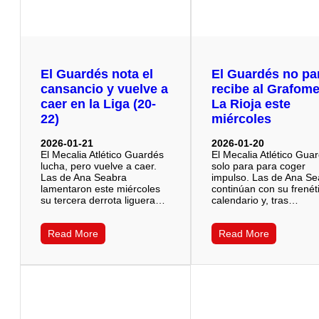
El Guardés nota el
El Guardés no pa
cansancio y vuelve a
recibe al Grafome
caer en la Liga (20-
La Rioja este
22)
miércoles
2026-01-21
2026-01-20
El Mecalia Atlético Guardés
El Mecalia Atlético Gua
lucha, pero vuelve a caer.
solo para para coger
Las de Ana Seabra
impulso. Las de Ana S
lamentaron este miércoles
continúan con su frenét
su tercera derrota liguera…
calendario y, tras…
Read More
Read More