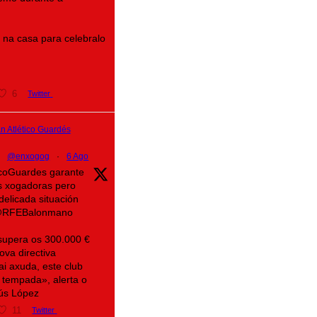
na casa para celebralo
6
Twitter
 Atlético Guardés
@enxogog
·
6 Ago
ticoGuardes garante
s xogadoras pero
delicada situación
@RFEBalonmano
supera os 300.000 €
ova directiva
ai axuda, este club
 tempada», alerta o
sús López
11
Twitter