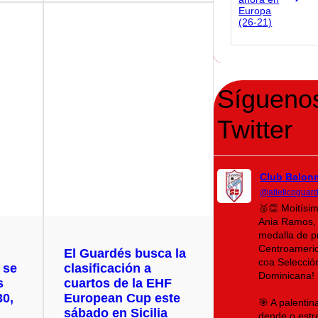
Sígueno
Twitter
Club Balon
@atleticoguar
🥈👏 Moitísi
Ania Ramos, 
medalla de p
Centroameri
El Guardés busca la
coa Selecció
y se
clasificación a
Dominicana!
s
cuartos de la EHF
30,
European Cup este
🎯 A palenti
sábado en Sicilia
dende o estr