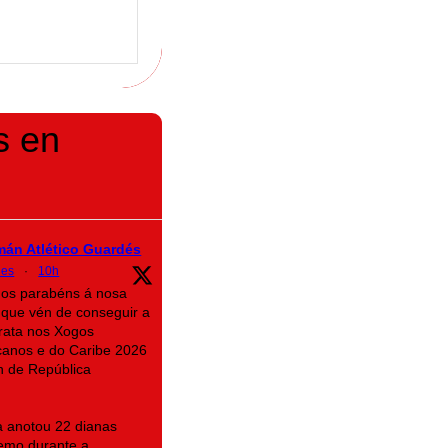
s en
mán Atlético Guardés
des
·
10h
mos parabéns á nosa
que vén de conseguir a
rata nos Xogos
canos e do Caribe 2026
n de República
na anotou 22 dianas
emo durante a