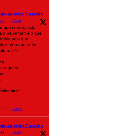
mán Atlético Guardés
des
·
5 Ago
lo que somos, esta
a o balonmán é o que
motivo polo que
itar. Vén apoiar ás
alo a el ✨
no
 de agosto
as
a
xina ❤️‍🩹
7
Twitter
mán Atlético Guardés
des
·
3 Ago