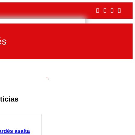
és
ticias
ardés asalta