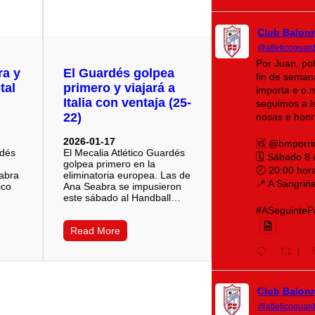
Club Balon
@atleticoguar
Por Juan, po
ra y
El Guardés golpea
fin de seman
tal
primero y viajará a
importa e o 
Italia con ventaja (25-
seguimos a lo
22)
nosas e honr
2026-01-17
🆚 @bmporri
rdés
El Mecalia Atlético Guardés
🗓️ Sábado 8
golpea primero en la
🕗 20:00 hor
eabra
eliminatoria europea. Las de
📍 A Sangriñ
ico
Ana Seabra se impusieron
este sábado al Handball…
#ASeguintePá
Read More
1
Club Balon
@atleticoguar