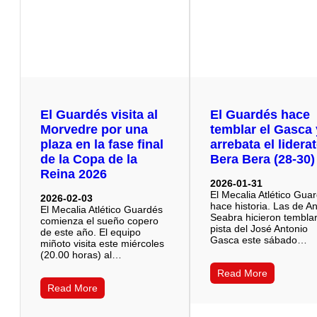
El Guardés visita al
El Guardés hace
Morvedre por una
temblar el Gasca 
plaza en la fase final
arrebata el liderat
de la Copa de la
Bera Bera (28-30)
Reina 2026
2026-01-31
El Mecalia Atlético Gua
2026-02-03
hace historia. Las de A
El Mecalia Atlético Guardés
Seabra hicieron temblar
comienza el sueño copero
pista del José Antonio
de este año. El equipo
Gasca este sábado…
miñoto visita este miércoles
(20.00 horas) al…
Read More
Read More