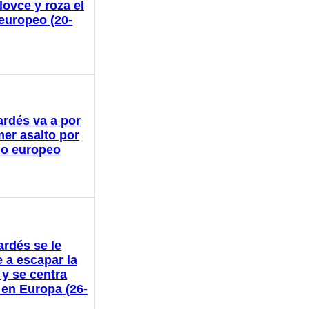
lovce y roza el
 europeo (20-
ardés va a por
mer asalto por
ulo europeo
ardés se le
 a escapar la
 y se centra
 en Europa (26-