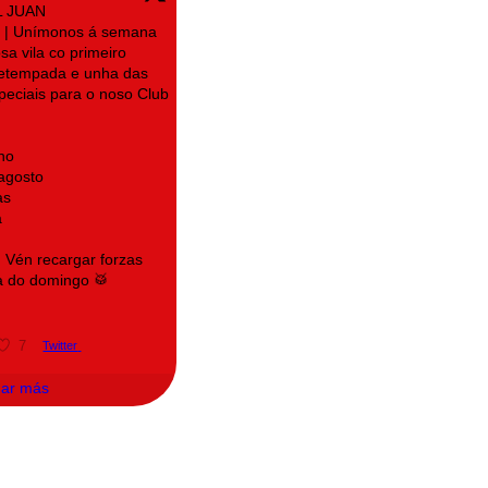
L JUAN
| Unímonos á semana
sa vila co primeiro
retempada e unha das
speciais para o noso Club
no
 agosto
as
a
! Vén recargar forzas
a do domingo 🥁
7
Twitter
gar más