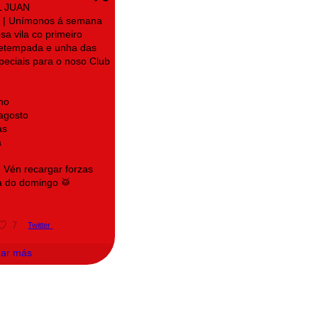
L JUAN
| Unímonos á semana
sa vila co primeiro
retempada e unha das
speciais para o noso Club
no
 agosto
as
a
! Vén recargar forzas
a do domingo 🥁
7
Twitter
gar más