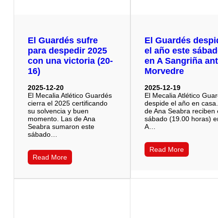
El Guardés sufre
El Guardés despi
para despedir 2025
el año este sába
con una victoria (20-
en A Sangriña ant
16)
Morvedre
2025-12-20
2025-12-19
El Mecalia Atlético Guardés
El Mecalia Atlético Gua
cierra el 2025 certificando
despide el año en casa
su solvencia y buen
de Ana Seabra reciben 
momento. Las de Ana
sábado (19.00 horas) e
Seabra sumaron este
A…
sábado…
Read More
Read More