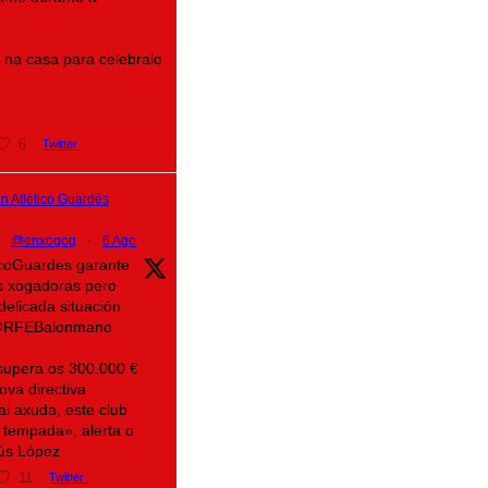
na casa para celebralo
6
Twitter
 Atlético Guardés
@enxogog
·
6 Ago
ticoGuardes garante
s xogadoras pero
delicada situación
@RFEBalonmano
supera os 300.000 €
ova directiva
ai axuda, este club
 tempada», alerta o
sús López
11
Twitter