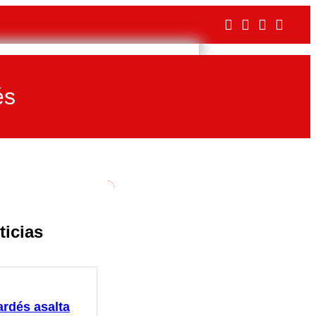
és
ticias
ardés asalta