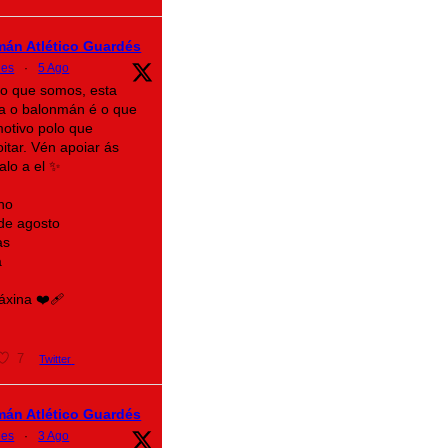
mán Atlético Guardés
des
·
5 Ago
lo que somos, esta
a o balonmán é o que
motivo polo que
itar. Vén apoiar ás
alo a el ✨
no
 de agosto
as
a
xina ❤️‍🩹
7
Twitter
mán Atlético Guardés
des
·
3 Ago