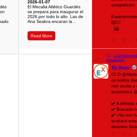
2026-01-07
competición
rdés
El Mecalia Atlético Guardés
con
se prepara para inaugurar el
Esperámoste 
2026 por todo lo alto. Las de
ábado
Ana Seabra encaran la…
🙌❤️‍🔥
Read More
1
Club Balonmán
Retuiteado
En Xogo
🤾‍♀️ O @Atle
os soldos da
non oculta a 
económica 
✔️ A débeda 
✔️ Búscase n
✔️ «Se non h
acabará esta
directivo Xe
4