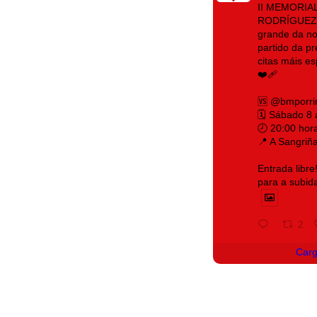
II MEMORIA
RODRÍGUEZ 
grande da no
partido da p
citas máis e
❤️‍🩹
🆚 @bmporri
🗓️ Sábado 8
🕗 20:00 hor
📍 A Sangriñ
Entrada libre
para a subid
2
Car