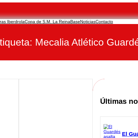
ras Iberdrola
Copa de S.M. La Reina
Base
Noticias
Contacto
tiqueta:
Mecalia Atlético Guard
Últimas no
El Gu