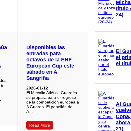
Micha
título
24)
núa
Disponibles las
El Gu
entradas para
el pri
octavos de la EHF
el tít
s
European Cup este
sábado en A
Sangriña
rdés
da
2026-01-12
El Mecalia Atlético Guardés
se prepara para el regreso
…
de la competición europea a
Al Gu
A Guarda. El pabellón de
vuelve
A…
Copa,
ahora
Read More
21)