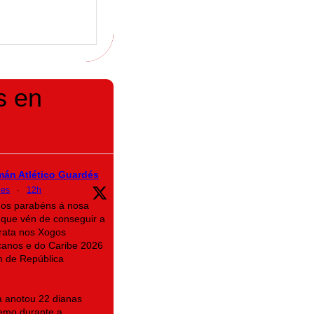
s en
mán Atlético Guardés
des
·
12h
mos parabéns á nosa
que vén de conseguir a
rata nos Xogos
canos e do Caribe 2026
n de República
na anotou 22 dianas
emo durante a