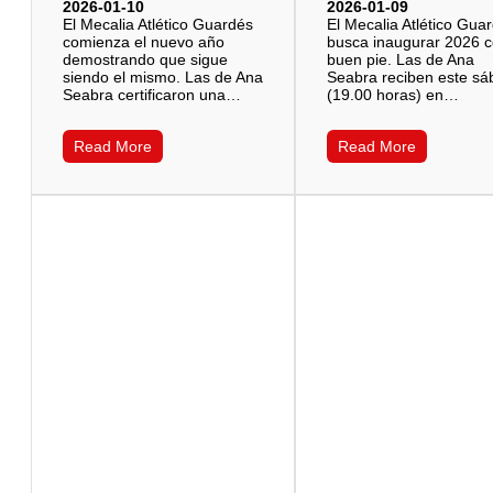
2026-01-10
2026-01-09
El Mecalia Atlético Guardés
El Mecalia Atlético Gua
comienza el nuevo año
busca inaugurar 2026 
demostrando que sigue
buen pie. Las de Ana
siendo el mismo. Las de Ana
Seabra reciben este s
Seabra certificaron una…
(19.00 horas) en…
Read More
Read More