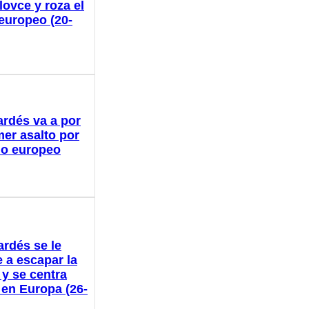
lovce y roza el
 europeo (20-
ardés va a por
mer asalto por
ulo europeo
ardés se le
 a escapar la
 y se centra
 en Europa (26-