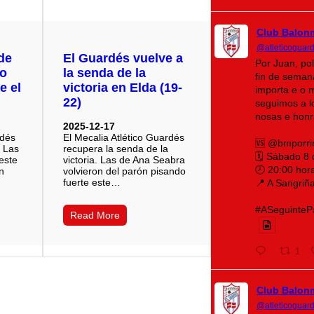
Club Balon
@atleticoguar
de
El Guardés vuelve a
Por Juan, po
do
la senda de la
fin de seman
e el
victoria en Elda (19-
importa e o 
22)
seguimos a lo
nosas e honr
2025-12-17
rdés
El Mecalia Atlético Guardés
🆚 @bmporri
. Las
recupera la senda de la
🗓️ Sábado 8
este
victoria. Las de Ana Seabra
🕗 20:00 hor
n
volvieron del parón pisando
fuerte este…
📍 A Sangriñ
#ASeguintePá
Read More
1
Club Balon
@atleticoguar