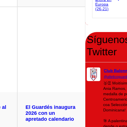
Sígueno
Twitter
Club Balon
@atleticoguar
🥈👏 Moitísi
Ania Ramos, 
medalla de p
Centroameri
coa Selecció
 al
El Guardés inaugura
Dominicana!
2026 con un
apretado calendario
🎯 A palenti
dende o estr