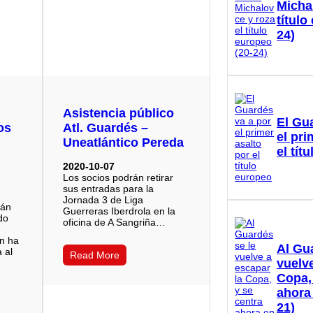
Micha
título
24)
Asistencia público
El Gu
os
Atl. Guardés –
el pri
Uneatlántico Pereda
el tít
2020-10-07
Los socios podrán retirar
sus entradas para la
Jornada 3 de Liga
rán
Guerreras Iberdrola en la
do
oficina de A Sangriña…
ón ha
Al Gu
 al
Read More
vuelve
Copa,
ahora
21)