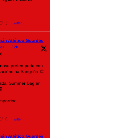
3
Twitter
mán Atlético Guardés
des
·
12h
A!
 nosa pretempada con
acións na Sangriña 👏
rada: Summer Bag en

mporrino
6
Twitter
mán Atlético Guardés