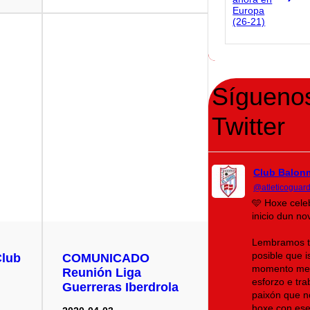
Sígueno
Twitter
Club Balon
@atleticoguar
🩵 Hoxe cele
inicio dun n
Lembramos t
posible que i
lub
COMUNICADO
momento men
Reunión Liga
esforzo e tr
Guerreras Iberdrola
paixón que no
hoxe con ese