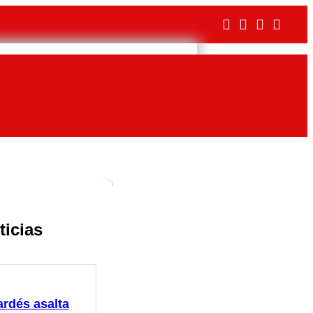
ticias
ardés asalta