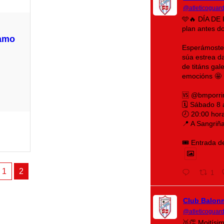
@atleticoguar
🩵🔥 DÍA DE 
plan antes d
ramo
Esperámoste 
súa estrea d
de titáns ga
emocións 🤩
🆚 @bmporri
🗓️ Sábado 8
🕗 20:00 hor
📍 A Sangriñ
🎟️ Entrada d
1
2
1
Club Balon
@atleticoguar
🥈👏 Moitísi