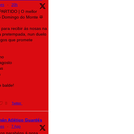
des
·
20h
PARTIDO | O mellor
o Domingo do Monte 🥁
para recibir ás nosas na
a pretempada, nun duelo
legos que promete
no
 agosto
as
a
e balde!
8
Twitter
mán Atlético Guardés
des
·
7 Ago
mos parabéns á nosa