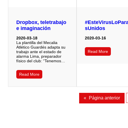
Dropbox, teletrabajo
#EsteVirusLoPa
e imaginación
sUnidos
2020-03-18
2020-03-16
La plantilla del Mecalia
Atlético Guardés adapta su
Read More
trabajo ante el estado de
alarma Lima, preparador
físico del club: “Tenemos…
Read More
«
Página anterior