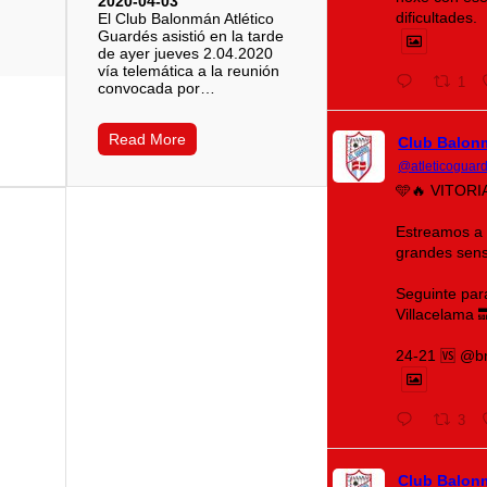
2020-04-03
dificultades.
El Club Balonmán Atlético
Guardés asistió en la tarde
de ayer jueves 2.04.2020
vía telemática a la reunión
1
convocada por…
Read More
Club Balon
@atleticoguar
🩵🔥 VITORI
Estreamos a
grandes sens
Seguinte pa
Villacelama 
24-21 🆚 @b
3
Club Balon