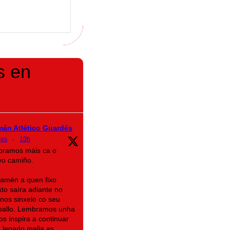
s en
mán Atlético Guardés
des
·
10h
bramos máis ca o
ovo camiño.
amén a quen fixo
sto saíra adiante no
os sinxelo co seu
aballo. Lembramos unha
s inspira a continuar
 legado malia as