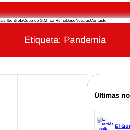
ras Iberdrola
Copa de S.M. La Reina
Base
Noticias
Contacto
Etiqueta:
Pandemia
Últimas no
El Gu