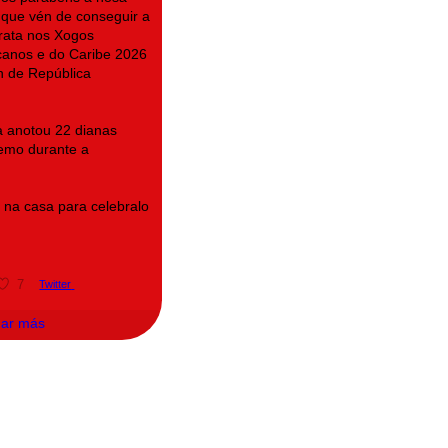
que vén de conseguir a
rata nos Xogos
canos e do Caribe 2026
n de República
na anotou 22 dianas
emo durante a
na casa para celebralo
7
Twitter
gar más