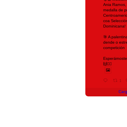
Ania Ramos, 
medalla de p
Centroameri
coa Selecció
Dominicana!
🎯 A palenti
dende o estr
competición
Esperámoste 
🙌❤️‍🔥
1
Car