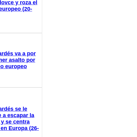
lovce y roza el
 europeo (20-
ardés va a por
mer asalto por
ulo europeo
ardés se le
 a escapar la
 y se centra
 en Europa (26-