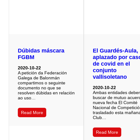
Dúbidas máscara
El Guardés-Aula,
FGBM
aplazado por cas
de covid en el
2020-10-22
conjunto
A petición da Federación
vallisoletano
Galega de Balonmán
compartimos o seguinte
2020-10-22
documento no que se
Ambas entidades debe
resolven dúbidas en relación
buscar de mutuo acuer
ao uso…
nueva fecha El Comité
Nacional de Competici
Read More
trasladado esta mañana
Club…
Read More