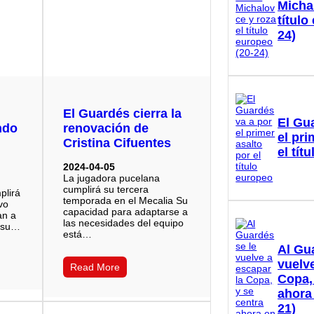
Micha
título
24)
El Guardés cierra la
El Gu
ndo
renovación de
el pri
Cristina Cifuentes
el tít
2024-04-05
La jugadora pucelana
cumplirá su tercera
plirá
temporada en el Mecalia Su
vo
capacidad para adaptarse a
an a
las necesidades del equipo
e su…
está…
Al Gu
vuelve
Read More
Copa,
ahora
21)