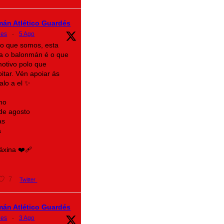
mán Atlético Guardés
des
·
5 Ago
lo que somos, esta
a o balonmán é o que
motivo polo que
itar. Vén apoiar ás
alo a el ✨
no
 de agosto
as
a
xina ❤️‍🩹
7
Twitter
mán Atlético Guardés
des
·
3 Ago