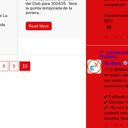
del Club para 2024/25 Será
competición
la quinta temporada de la
portera…
Esperámoste 
a La
🙌❤️‍🔥
ola
Read More
1
Club Balonmán
Retuiteado
En Xogo
8
9
10
🤾‍♀️ O @Atle
os soldos da
non oculta a 
económica 
✔️ A débeda 
✔️ Búscase n
✔️ «Se non h
acabará esta
directivo Xe
4