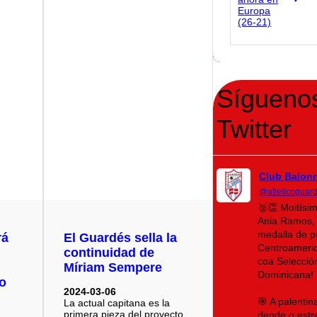
Sígueno
Twitter
Club Balon
@atleticoguar
🥈👏 Moitísi
Ania Ramos, 
medalla de p
rá
El Guardés sella la
Centroameri
continuidad de
coa Selecció
Míriam Sempere
Dominicana!
so
2024-03-06
🎯 A palenti
La actual capitana es la
primera pieza del proyecto
dende o estr