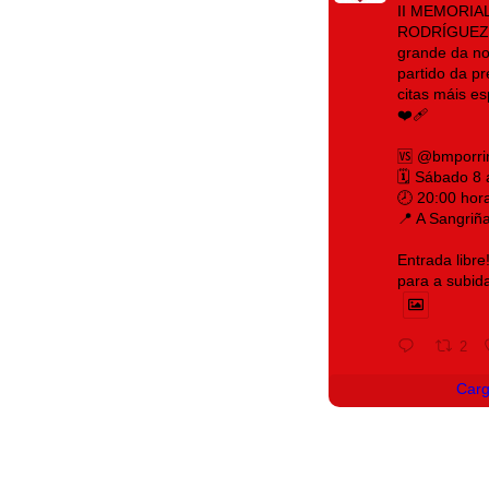
II MEMORIA
RODRÍGUEZ 
grande da no
partido da p
citas máis e
❤️‍🩹
🆚 @bmporri
🗓️ Sábado 8
🕗 20:00 hor
📍 A Sangriñ
Entrada libre
para a subid
2
Car