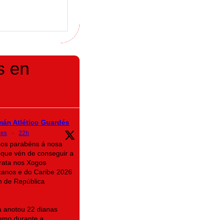
s en
mán Atlético Guardés
des
·
22h
mos parabéns á nosa
que vén de conseguir a
rata nos Xogos
canos e do Caribe 2026
n de República
na anotou 22 dianas
emo durante a