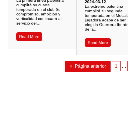
La primera línea palentina
2024-03-12
cumplirá su cuarta
La extremo palentina
temporada en el club Su
cumplirá su segunda
compromiso, ambición y
temporada en el Mecali
verticalidad continuará al
jugadora acaba de ser
servicio del…
elegida Guerrera Iberdr
de la…
Read More
Read More
«
Página anterior
1
…