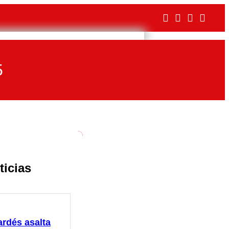
5
ticias
ardés asalta