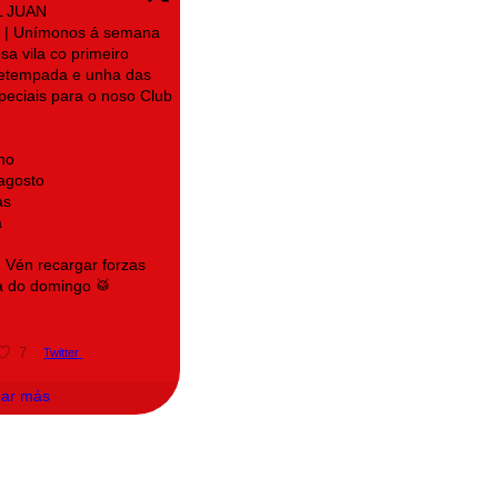
L JUAN
| Unímonos á semana
sa vila co primeiro
retempada e unha das
speciais para o noso Club
no
 agosto
as
a
! Vén recargar forzas
a do domingo 🥁
7
Twitter
gar más