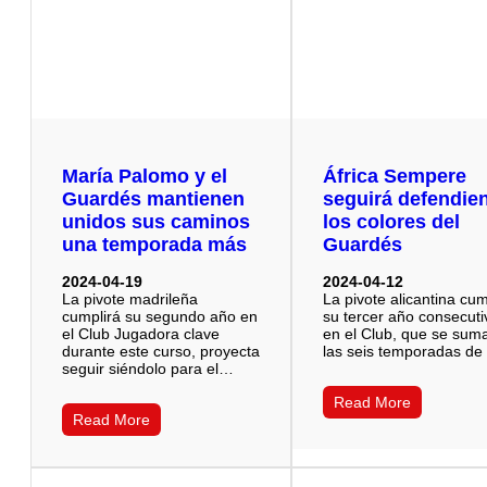
María Palomo y el
África Sempere
Guardés mantienen
seguirá defendie
unidos sus caminos
los colores del
una temporada más
Guardés
2024-04-19
2024-04-12
La pivote madrileña
La pivote alicantina cum
cumplirá su segundo año en
su tercer año consecuti
el Club Jugadora clave
en el Club, que se sum
durante este curso, proyecta
las seis temporadas d
seguir siéndolo para el…
Read More
Read More