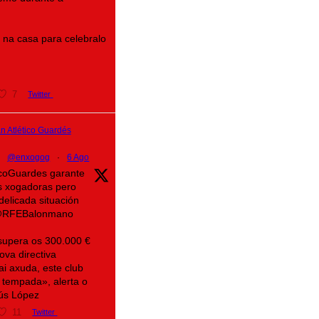
na casa para celebralo
7
Twitter
 Atlético Guardés
@enxogog
·
6 Ago
ticoGuardes garante
s xogadoras pero
delicada situación
@RFEBalonmano
supera os 300.000 €
ova directiva
ai axuda, este club
 tempada», alerta o
sús López
11
Twitter