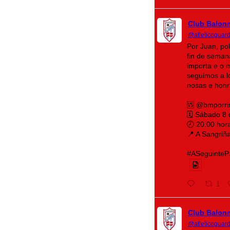
Club Balon
@atleticoguar
Por Juan, po
fin de seman
importa e o 
seguimos a lo
nosas e honr
🆚 @bmporri
🗓️ Sábado 8
🕗 20:00 hor
📍 A Sangriñ
#ASeguintePá
1
Club Balon
@atleticoguar