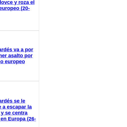
lovce y roza el
 europeo (20-
ardés va a por
mer asalto por
ulo europeo
ardés se le
 a escapar la
 y se centra
 en Europa (26-