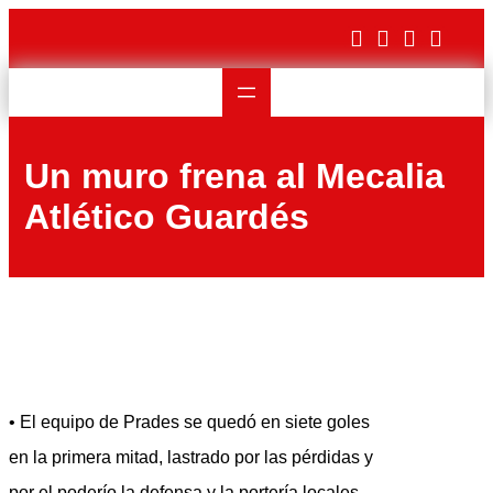
Saltar
al
contenido
Un muro frena al Mecalia
Atlético Guardés
• El equipo de Prades se quedó en siete goles
en la primera mitad, lastrado por las pérdidas y
por el poderío la defensa y la portería locales