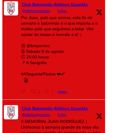
Club Balonmán Atlético Guardés
@atleticoguardes
·
5 Ago
Por Juan, polo que somos, esta fin de
semana o balonmán é o que importa e o
motivo polo que seguimos a loitar. Vén
apoiar ás nosas e honralo a el ✨
🆚 @bmporrino
🗓️ Sábado 8 de agosto
🕗 20:00 horas
📍 A Sangriña
#ASeguintePáxina ❤️‍🩹
1
7
Twitter
Club Balonmán Atlético Guardés
@atleticoguardes
·
3 Ago
II MEMORIAL JUAN RODRÍGUEZ |
Unímonos á semana grande da nosa vila
co primeiro partido da pretempada e unha