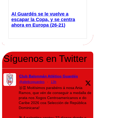
Al Guardés se le vuelve a
escapar la Copa, y se centra
ahora en Europa (26-21)
Síguenos en Twitter
Club Balonmán Atlético Guardés
@atleticoguardes
·
13h
🥈👏 Moitísimos parabéns á nosa Ania
Ramos, que vén de conseguir a medalla de
prata nos Xogos Centroamericanos e do
Caribe 2026 coa Selección de República
Dominicana!
🎯 A palentina anotou 22 dianas dende o