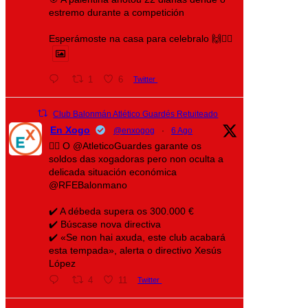
estremo durante a competición
Esperámoste na casa para celebralo 🙌❤️‍🔥
1
6
Twitter
Club Balonmán Atlético Guardés Retuiteado
En Xogo
@enxogog
·
6 Ago
🤾‍♀️ O @AtleticoGuardes garante os
soldos das xogadoras pero non oculta a
delicada situación económica
@RFEBalonmano
✔️ A débeda supera os 300.000 €
✔️ Búscase nova directiva
✔️ «Se non hai axuda, este club acabará
esta tempada», alerta o directivo Xesús
López
4
11
Twitter