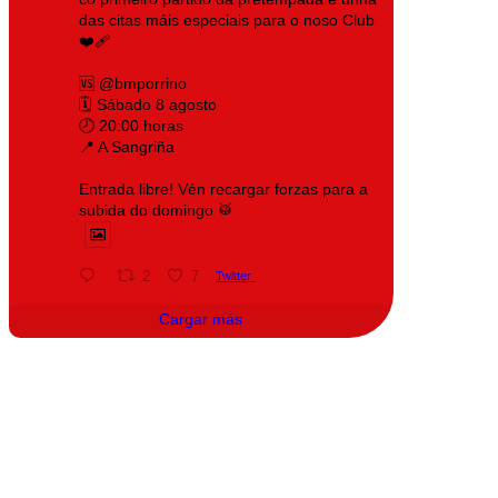
das citas máis especiais para o noso Club
❤️‍🩹
🆚 @bmporrino
🗓️ Sábado 8 agosto
🕗 20:00 horas
📍 A Sangriña
Entrada libre! Vén recargar forzas para a
subida do domingo 🥁
2
7
Twitter
Cargar más