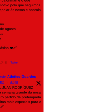
 balonmán é o que
motivo polo que seguimos
n apoiar ás nosas e honralo
ino
 de agosto
as
a
xina ❤️‍🩹
6
Twitter
mán Atlético Guardés
des
·
3 Ago
AL JUAN RODRÍGUEZ
á semana grande da nosa
eiro partido da pretempada
itas máis especiais para o
‍🩹