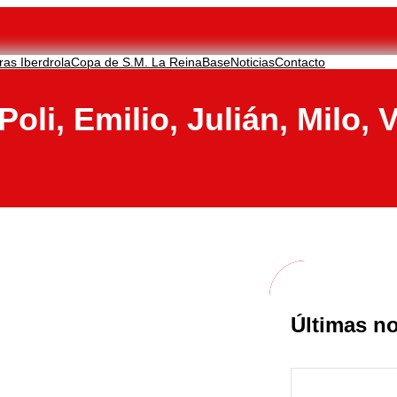
ras Iberdrola
Copa de S.M. La Reina
Base
Noticias
Contacto
li, Emilio, Julián, Milo, 
Últimas no