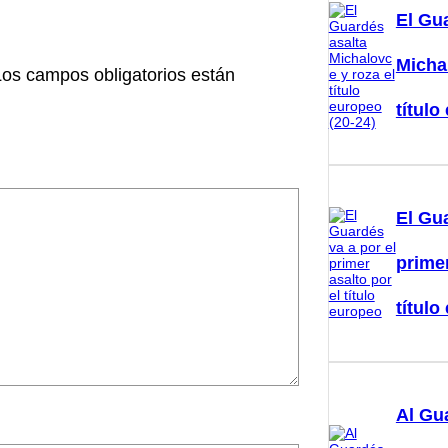
El Gu
Micha
Los campos obligatorios están
título
El Gua
primer
título
Al Gu