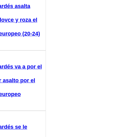
ardés asalta
lovce y roza el
 europeo (20-24)
rdés va a por el
 asalto por el
 europeo
ardés se le