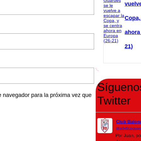
vuelve
Copa,
ahora
21)
Sígueno
e navegador para la próxima vez que
Twitter
Club Balon
@atleticoguar
Por Juan, po