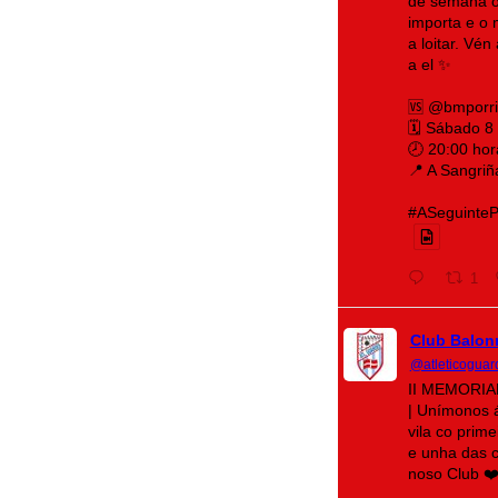
de semana o
importa e o 
a loitar. Vé
a el ✨
🆚 @bmporr
🗓️ Sábado 8
🕗 20:00 hor
📍 A Sangriñ
#ASeguintePá
1
Club Balon
@atleticoguar
II MEMORI
| Unímonos 
vila co prim
e unha das c
noso Club ❤️