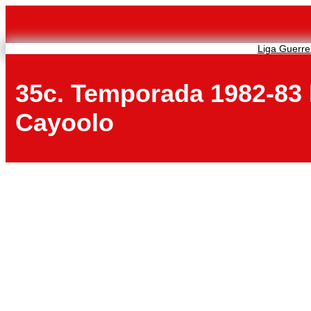
Saltar
al
contenido
Liga Guerre
35c. Temporada 1982-83 Po
Cayoolo