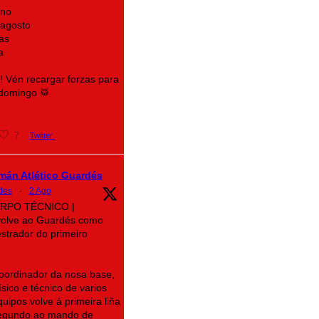
ino
 agosto
as
a
e! Vén recargar forzas para
 domingo 🥁
7
Twitter
mán Atlético Guardés
des
·
2 Ago
CORPO TÉCNICO |
volve ao Guardés como
strador do primeiro
oordinador da nosa base,
sico e técnico de varios
uipos volve á primeira liña
segundo ao mando de