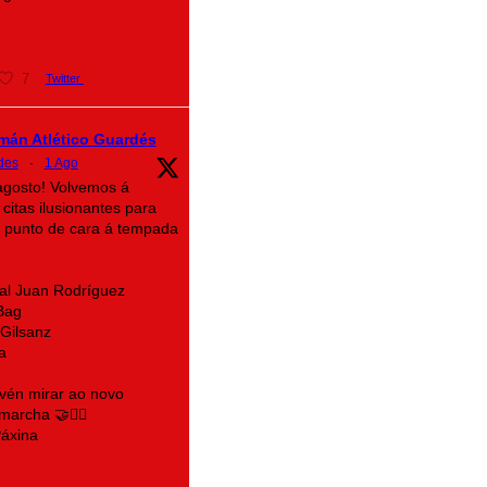
7
Twitter
mán Atlético Guardés
des
·
1 Ago
agosto! Volvemos á
citas ilusionantes para
a punto de cara á tempada
al Juan Rodríguez
Bag
Gilsanz
a
 vén mirar ao novo
archa 🤝❤️‍🔥
áxina