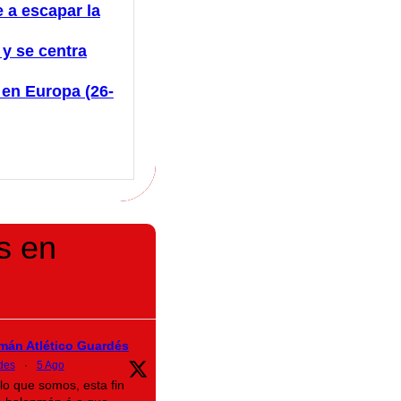
 a escapar la
 y se centra
 en Europa (26-
s en
mán Atlético Guardés
des
·
5 Ago
lo que somos, esta fin