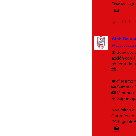
Prades ✨🤝
1
Club Balon
@atleticoguar
☀️ Benvido, 
acción con 4 
poñer todo 
🔜
❤️‍🩹 Memori
🚌 Summer 
🚌 Memorial 
💙 Supercop
Non faltes e
Guardés en m
#ASeguinteP