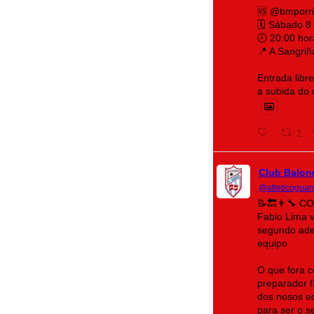
🆚 @bmporr
🗓️ Sábado 8
🕗 20:00 hor
📍 A Sangriñ
Entrada libr
a subida do
2
Club Balon
@atleticoguar
📝🔙👨‍🔧 
Fabio Lima 
segundo ade
equipo
O que fora c
preparador fí
dos nosos eq
para ser o 