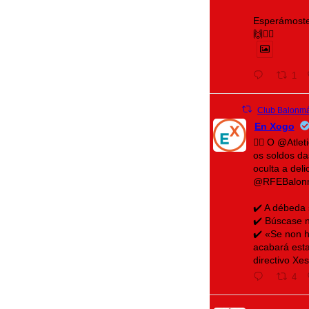
Esperámoste
🙌❤️‍🔥
1
Club Balonmá
En Xogo
🤾‍♀️ O @Atl
os soldos d
oculta a del
@RFEBalon
✔️ A débeda
✔️ Búscase n
✔️ «Se non h
acabará esta
directivo Xe
4