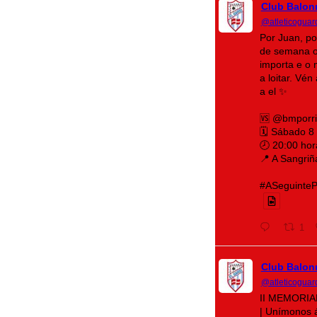
Club Balon
@atleticoguar
Por Juan, po
de semana o
importa e o 
a loitar. Vé
a el ✨
🆚 @bmporr
🗓️ Sábado 8
🕗 20:00 hor
📍 A Sangriñ
#ASeguintePá
1
Club Balon
@atleticoguar
II MEMORI
| Unímonos 