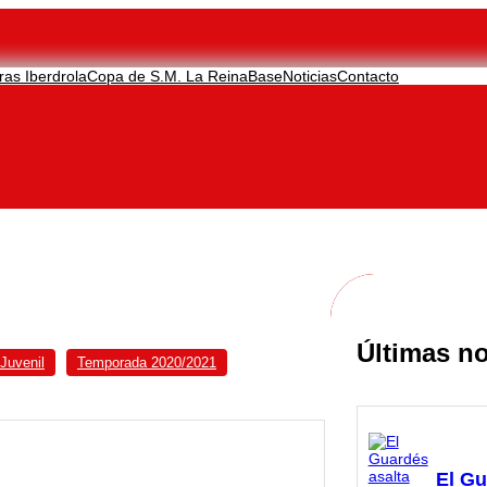
ras Iberdrola
Copa de S.M. La Reina
Base
Noticias
Contacto
Últimas no
Juvenil
Temporada 2020/2021
El Gu