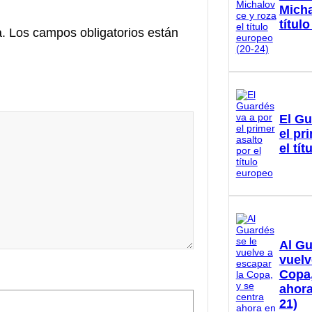
Micha
títul
a.
Los campos obligatorios están
El Gu
el pr
el tí
Al Gu
vuelv
Copa,
ahora
21)