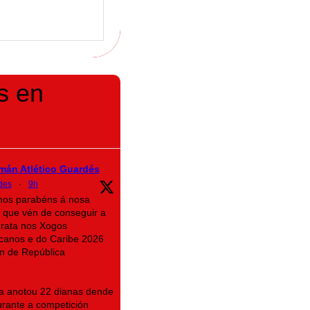
s en
mán Atlético Guardés
des
·
9h
imos parabéns á nosa
 que vén de conseguir a
prata nos Xogos
canos e do Caribe 2026
n de República
na anotou 22 dianas dende
rante a competición