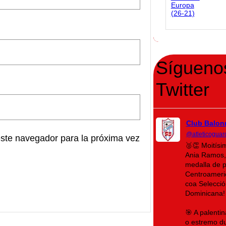
Sígueno
Twitter
Club Balon
@atleticoguar
este navegador para la próxima vez
🥈👏 Moitís
Ania Ramos,
medalla de 
Centroameri
coa Selecció
Dominicana!
🎯 A palenti
o estremo du