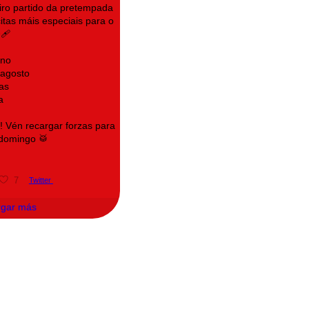
eiro partido da pretempada
itas máis especiais para o
‍🩹
ino
 agosto
as
a
e! Vén recargar forzas para
 domingo 🥁
7
Twitter
rgar más