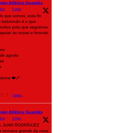
mán Atlético Guardés
des
·
5 Ago
lo que somos, esta fin
 balonmán é o que
motivo polo que seguimos
n apoiar ás nosas e honralo
ino
 de agosto
as
a
xina ❤️‍🩹
7
Twitter
mán Atlético Guardés
des
·
3 Ago
AL JUAN RODRÍGUEZ
á semana grande da nosa