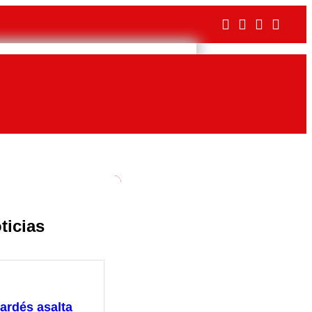
ticias
ardés asalta