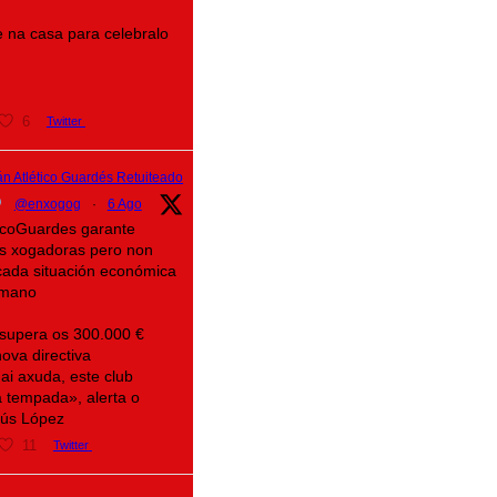
 na casa para celebralo
6
Twitter
n Atlético Guardés Retuiteado
@enxogog
·
6 Ago
eticoGuardes garante
as xogadoras pero non
icada situación económica
mano
 supera os 300.000 €
ova directiva
ai axuda, este club
 tempada», alerta o
sús López
11
Twitter