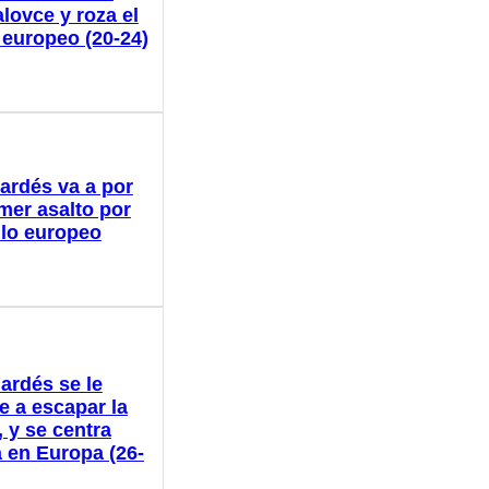
lovce y roza el
o europeo (20-24)
ardés va a por
imer asalto por
tulo europeo
ardés se le
e a escapar la
 y se centra
 en Europa (26-