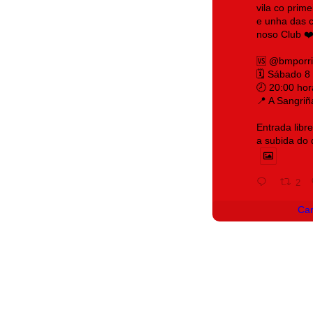
vila co prim
e unha das c
noso Club ❤️
🆚 @bmporr
🗓️ Sábado 8
🕗 20:00 hor
📍 A Sangriñ
Entrada libr
a subida do
2
Ca